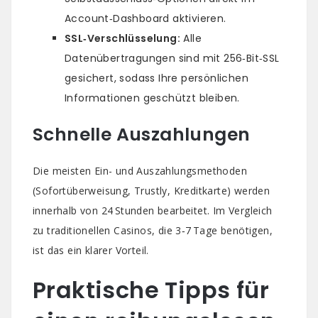
Account‑Dashboard aktivieren.
SSL‑Verschlüsselung:
Alle
Datenübertragungen sind mit 256‑Bit‑SSL
gesichert, sodass Ihre persönlichen
Informationen geschützt bleiben.
Schnelle Auszahlungen
Die meisten Ein- und Auszahlungsmethoden
(Sofortüberweisung, Trustly, Kreditkarte) werden
innerhalb von 24 Stunden bearbeitet. Im Vergleich
zu traditionellen Casinos, die 3‑7 Tage benötigen,
ist das ein klarer Vorteil.
Praktische Tipps für