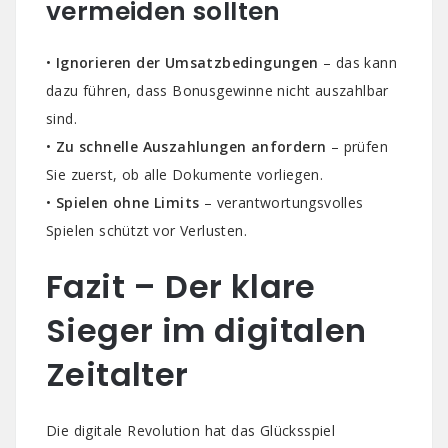
vermeiden sollten
•
Ignorieren der Umsatzbedingungen
– das kann
dazu führen, dass Bonusgewinne nicht auszahlbar
sind.
•
Zu schnelle Auszahlungen anfordern
– prüfen
Sie zuerst, ob alle Dokumente vorliegen.
•
Spielen ohne Limits
– verantwortungsvolles
Spielen schützt vor Verlusten.
Fazit – Der klare
Sieger im digitalen
Zeitalter
Die digitale Revolution hat das Glücksspiel