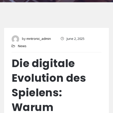
by
mntronic_admin
June 2, 2025
News
Die digitale
Evolution des
Spielens:
Warum