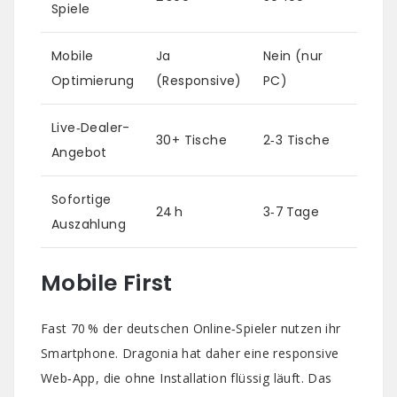
Spiele
Mobile
Ja
Nein (nur
Optimierung
(Responsive)
PC)
Live‑Dealer-
30+ Tische
2‑3 Tische
Angebot
Sofortige
24 h
3‑7 Tage
Auszahlung
Mobile First
Fast 70 % der deutschen Online‑Spieler nutzen ihr
Smartphone. Dragonia hat daher eine responsive
Web‑App, die ohne Installation flüssig läuft. Das