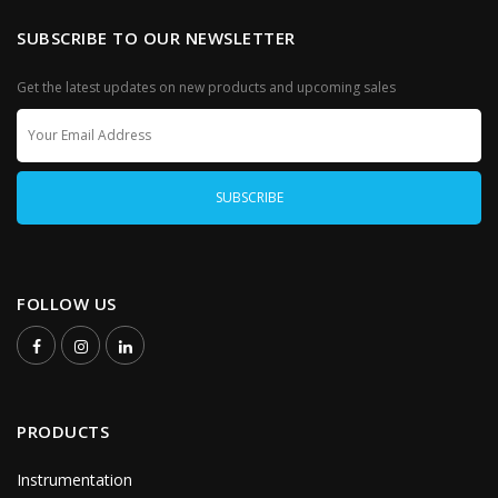
SUBSCRIBE TO OUR NEWSLETTER
Get the latest updates on new products and upcoming sales
FOLLOW US
PRODUCTS
Instrumentation