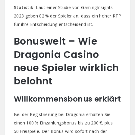
Statistik:
Laut einer Studie von GamingInsights
2023 geben 82 % der Spieler an, dass ein hoher RTP
für ihre Entscheidung entscheidend ist.
Bonuswelt – Wie
Dragonia Casino
neue Spieler wirklich
belohnt
Willkommensbonus erklärt
Bei der Registrierung bei Dragonia erhalten Sie
einen 100 % Einzahlungsbonus bis zu 200 €, plus
50 Freispiele. Der Bonus wird sofort nach der