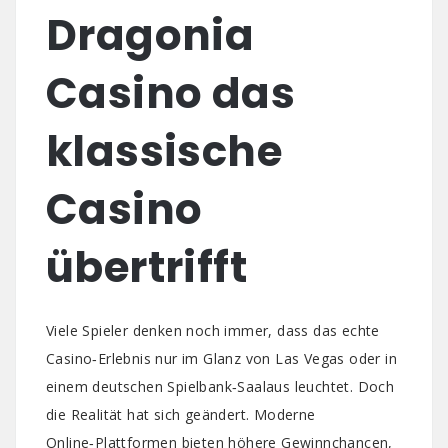
Dragonia
Casino das
klassische
Casino
übertrifft
Viele Spieler denken noch immer, dass das echte
Casino‑Erlebnis nur im Glanz von Las Vegas oder in
einem deutschen Spielbank‑Saalaus leuchtet. Doch
die Realität hat sich geändert. Moderne
Online‑Plattformen bieten höhere Gewinnchancen,