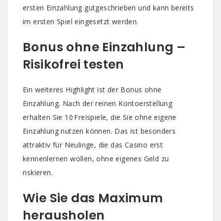
ersten Einzahlung gutgeschrieben und kann bereits
im ersten Spiel eingesetzt werden.
Bonus ohne Einzahlung –
Risikofrei testen
Ein weiteres Highlight ist der Bonus ohne
Einzahlung. Nach der reinen Kontoerstellung
erhalten Sie 10 Freispiele, die Sie ohne eigene
Einzahlung nutzen können. Das ist besonders
attraktiv für Neulinge, die das Casino erst
kennenlernen wollen, ohne eigenes Geld zu
riskieren.
Wie Sie das Maximum
herausholen