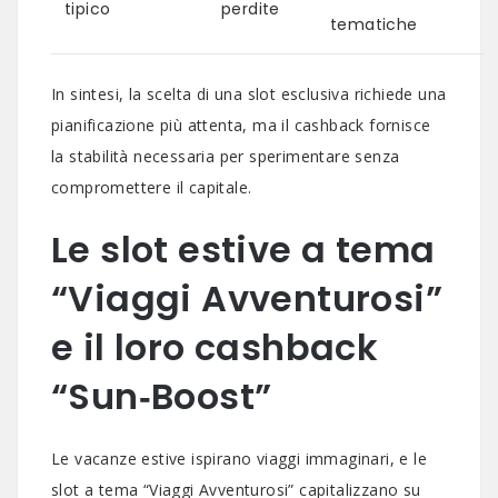
tipico
perdite
tematiche
In sintesi, la scelta di una slot esclusiva richiede una
pianificazione più attenta, ma il cashback fornisce
la stabilità necessaria per sperimentare senza
compromettere il capitale.
Le slot estive a tema
“Viaggi Avventurosi”
e il loro cashback
“Sun‑Boost”
Le vacanze estive ispirano viaggi immaginari, e le
slot a tema “Viaggi Avventurosi” capitalizzano su