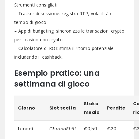
Strumenti consigliati
– Tracker di sessione: registra RTP, volatilità e
tempo di gioco.
– App di budgeting: sincronizza le transazioni crypto
per i casinò con crypto.
– Calcolatore di ROI: stima il ritorno potenziale
includendo il cashback.
Esempio pratico: una
settimana di gioco
Stake
C
Giorno
Slot scelta
Perdite
medio
ri
Lunedì
ChronoShift
€0,50
€20
€2