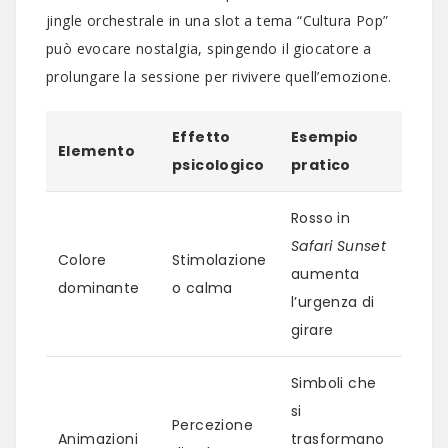
jingle orchestrale in una slot a tema “Cultura Pop”
può evocare nostalgia, spingendo il giocatore a
prolungare la sessione per rivivere quell’emozione.
Effetto
Esempio
Elemento
psicologico
pratico
Rosso in
Safari Sunset
Colore
Stimolazione
aumenta
dominante
o calma
l’urgenza di
girare
Simboli che
si
Percezione
Animazioni
trasformano