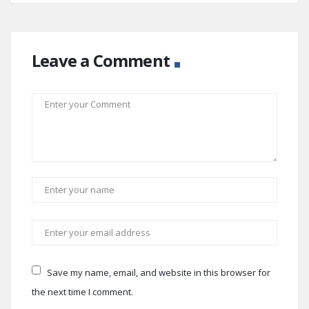
Leave a Comment
Save my name, email, and website in this browser for
the next time I comment.