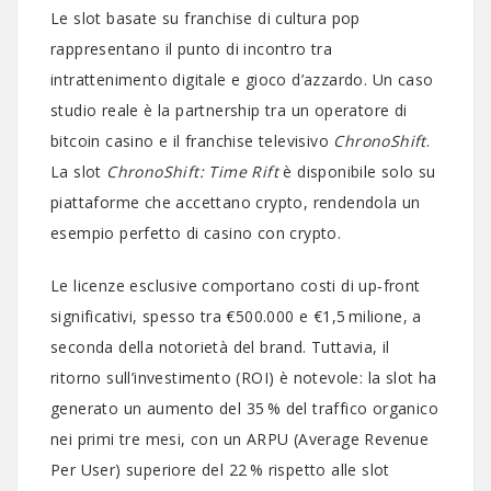
Le slot basate su franchise di cultura pop
rappresentano il punto di incontro tra
intrattenimento digitale e gioco d’azzardo. Un caso
studio reale è la partnership tra un operatore di
bitcoin casino e il franchise televisivo
ChronoShift
.
La slot
ChronoShift: Time Rift
è disponibile solo su
piattaforme che accettano crypto, rendendola un
esempio perfetto di casino con crypto.
Le licenze esclusive comportano costi di up‑front
significativi, spesso tra €500.000 e €1,5 milione, a
seconda della notorietà del brand. Tuttavia, il
ritorno sull’investimento (ROI) è notevole: la slot ha
generato un aumento del 35 % del traffico organico
nei primi tre mesi, con un ARPU (Average Revenue
Per User) superiore del 22 % rispetto alle slot