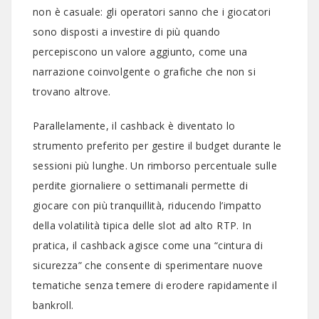
non è casuale: gli operatori sanno che i giocatori
sono disposti a investire di più quando
percepiscono un valore aggiunto, come una
narrazione coinvolgente o grafiche che non si
trovano altrove.
Parallelamente, il cashback è diventato lo
strumento preferito per gestire il budget durante le
sessioni più lunghe. Un rimborso percentuale sulle
perdite giornaliere o settimanali permette di
giocare con più tranquillità, riducendo l’impatto
della volatilità tipica delle slot ad alto RTP. In
pratica, il cashback agisce come una “cintura di
sicurezza” che consente di sperimentare nuove
tematiche senza temere di erodere rapidamente il
bankroll.