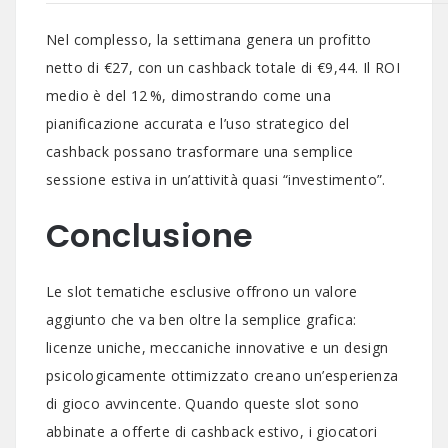
Nel complesso, la settimana genera un profitto
netto di €27, con un cashback totale di €9,44. Il ROI
medio è del 12 %, dimostrando come una
pianificazione accurata e l’uso strategico del
cashback possano trasformare una semplice
sessione estiva in un’attività quasi “investimento”.
Conclusione
Le slot tematiche esclusive offrono un valore
aggiunto che va ben oltre la semplice grafica:
licenze uniche, meccaniche innovative e un design
psicologicamente ottimizzato creano un’esperienza
di gioco avvincente. Quando queste slot sono
abbinate a offerte di cashback estivo, i giocatori