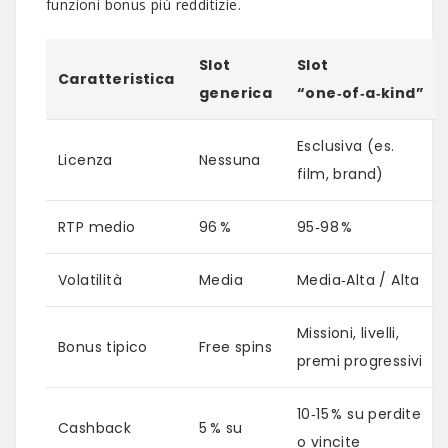
funzioni bonus più redditizie.
Slot
Slot
Caratteristica
generica
“one‑of‑a‑kind”
Esclusiva (es.
Licenza
Nessuna
film, brand)
RTP medio
96 %
95‑98 %
Volatilità
Media
Media‑Alta / Alta
Missioni, livelli,
Bonus tipico
Free spins
premi progressivi
10‑15 % su perdite
Cashback
5 % su
o vincite