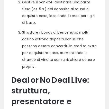
Gestire il bankroll: destinare una parte
fissa (es. 5 %) del deposito ai round di
acquisto case, lasciando il resto per i giri
di base.
Sfruttare i bonus di benvenuto: molti
casinò offrono depositi bonus che
possono essere convertiti in credito extra
per acquistare case, aumentando le
chance di vincita senza rischiare denaro
proprio.
Deal or No Deal Live:
struttura,
presentatore e