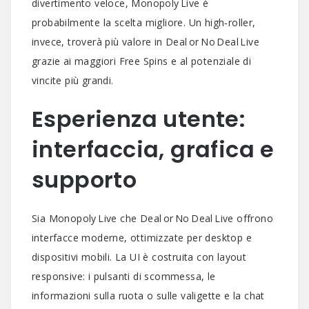
divertimento veloce, Monopoly Live è
probabilmente la scelta migliore. Un high‑roller,
invece, troverà più valore in Deal or No Deal Live
grazie ai maggiori Free Spins e al potenziale di
vincite più grandi.
Esperienza utente:
interfaccia, grafica e
supporto
Sia Monopoly Live che Deal or No Deal Live offrono
interfacce moderne, ottimizzate per desktop e
dispositivi mobili. La UI è costruita con layout
responsive: i pulsanti di scommessa, le
informazioni sulla ruota o sulle valigette e la chat