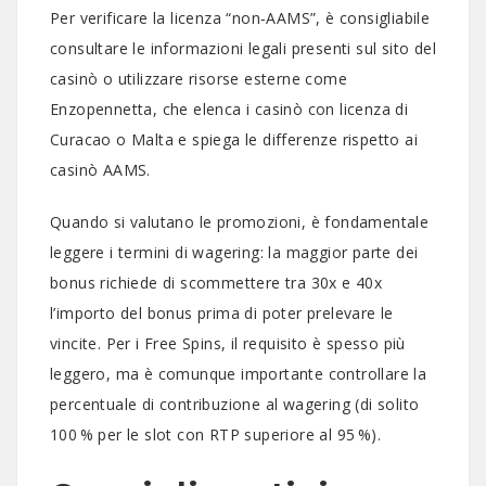
Per verificare la licenza “non‑AAMS”, è consigliabile
consultare le informazioni legali presenti sul sito del
casinò o utilizzare risorse esterne come
Enzopennetta, che elenca i casinò con licenza di
Curacao o Malta e spiega le differenze rispetto ai
casinò AAMS.
Quando si valutano le promozioni, è fondamentale
leggere i termini di wagering: la maggior parte dei
bonus richiede di scommettere tra 30x e 40x
l’importo del bonus prima di poter prelevare le
vincite. Per i Free Spins, il requisito è spesso più
leggero, ma è comunque importante controllare la
percentuale di contribuzione al wagering (di solito
100 % per le slot con RTP superiore al 95 %).