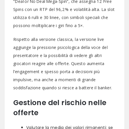
“Deal or No Deal Mega‑Spin”, che assegna 12 Free
Spins con un RTP del 96,2 % e volatilità alta. La slot
utilizza 6 rulli e 30 linee, con simboli speciali che
possono moltiplicare i giri fino a 5×.
Rispetto alla versione classica, la versione live
aggiunge la pressione psicologica della voce del
presentatore e la possibilità di vedere gli altri
giocatori reagire alle offerte. Questo aumenta
l’engagement e spesso porta a decisioni più
impulsive, ma anche a momenti di grande
soddisfazione quando si riesce a battere il banker.
Gestione del rischio nelle
offerte
Valutare la media dei valori rimanenti: se