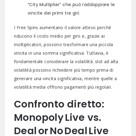
“City Multiplier” che può raddoppiare le
vincite dei primi tre giri.
I Free Spins aumentano il valore atteso perché
riducono il costo medio per giro e, grazie ai
moltiplicatori, possono trasformare una piccola
vincita in una somma significativa. Tuttavia, è
fondamentale considerare la volatilità: slot ad alta
volatilità possono richiedere più tempo prima di
generare una vincita significativa, mentre quelle a
volatilità media offrono pagamenti più regolari.
Confronto diretto:
Monopoly Live vs.
Deal or No Deal Live