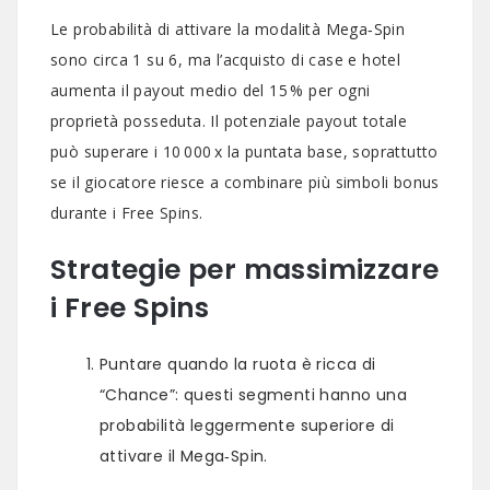
Le probabilità di attivare la modalità Mega‑Spin
sono circa 1 su 6, ma l’acquisto di case e hotel
aumenta il payout medio del 15 % per ogni
proprietà posseduta. Il potenziale payout totale
può superare i 10 000 x la puntata base, soprattutto
se il giocatore riesce a combinare più simboli bonus
durante i Free Spins.
Strategie per massimizzare
i Free Spins
Puntare quando la ruota è ricca di
“Chance”: questi segmenti hanno una
probabilità leggermente superiore di
attivare il Mega‑Spin.