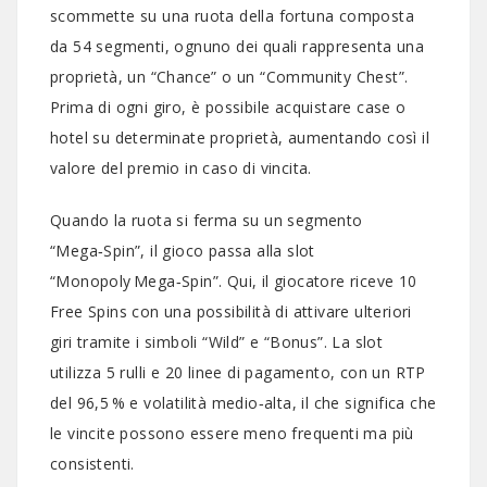
scommette su una ruota della fortuna composta
da 54 segmenti, ognuno dei quali rappresenta una
proprietà, un “Chance” o un “Community Chest”.
Prima di ogni giro, è possibile acquistare case o
hotel su determinate proprietà, aumentando così il
valore del premio in caso di vincita.
Quando la ruota si ferma su un segmento
“Mega‑Spin”, il gioco passa alla slot
“Monopoly Mega‑Spin”. Qui, il giocatore riceve 10
Free Spins con una possibilità di attivare ulteriori
giri tramite i simboli “Wild” e “Bonus”. La slot
utilizza 5 rulli e 20 linee di pagamento, con un RTP
del 96,5 % e volatilità medio‑alta, il che significa che
le vincite possono essere meno frequenti ma più
consistenti.