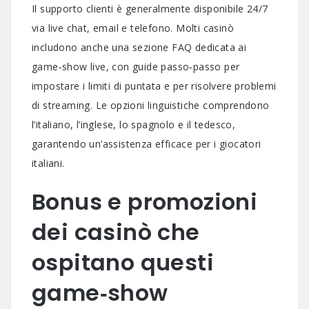
Il supporto clienti è generalmente disponibile 24/7
via live chat, email e telefono. Molti casinò
includono anche una sezione FAQ dedicata ai
game‑show live, con guide passo‑passo per
impostare i limiti di puntata e per risolvere problemi
di streaming. Le opzioni linguistiche comprendono
l’italiano, l’inglese, lo spagnolo e il tedesco,
garantendo un’assistenza efficace per i giocatori
italiani.
Bonus e promozioni
dei casinò che
ospitano questi
game‑show