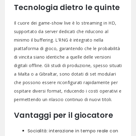
Tecnologia dietro le quinte
Il cuore dei game‑show live è lo streaming in HD,
supportato da server dedicati che riducono al
minimo il buffering. L’RNG è integrato nella
piattaforma di gioco, garantendo che le probabilità
di vincita siano identiche a quelle delle versioni
digitali offline. Gli studi di produzione, spesso situati
a Malta o a Gibraltar, sono dotati di set modulari
che possono essere riconfigurati rapidamente per
ospitare diversi format, riducendo i costi operativi e
permettendo un rilascio continuo di nuovi titoli.
Vantaggi per il giocatore
Socialità: interazione in tempo reale con