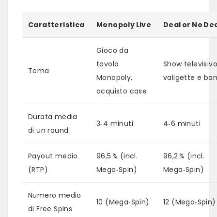
Caratteristica
Monopoly Live
Deal or No Dea
Gioco da
tavolo
Show televisiv
Tema
Monopoly,
valigette e ba
acquisto case
Durata media
3‑4 minuti
4‑6 minuti
di un round
Payout medio
96,5 % (incl.
96,2 % (incl.
(RTP)
Mega‑Spin)
Mega‑Spin)
Numero medio
10 (Mega‑Spin)
12 (Mega‑Spin)
di Free Spins