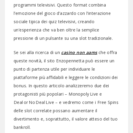
programmi televisivi. Questo format combina
l’emozione del gioco d’azzardo con l’interazione
sociale tipica dei quiz televisivi, creando
un’esperienza che va ben oltre la semplice
pressione di un pulsante su una slot tradizionale.
Se sei alla ricerca di un
casino non aams
che offra
queste novità, il sito Enzopennetta può essere un
punto di partenza utile per individuare le
piattaforme più affidabili e leggere le condizioni dei
bonus. In questo articolo analizzeremo due dei
protagonisti più popolari – Monopoly Live e
Deal or No Deal Live – e vedremo come i Free Spins
delle slot correlate possano aumentare il
divertimento e, soprattutto, il valore atteso del tuo
bankroll.