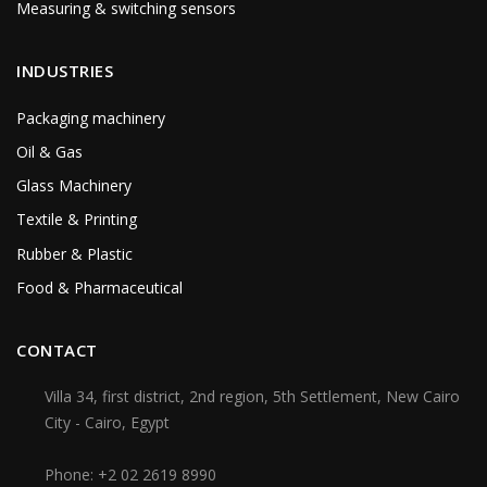
Measuring & switching sensors
INDUSTRIES
Packaging machinery
Oil & Gas
Glass Machinery
Textile & Printing
Rubber & Plastic
Food & Pharmaceutical
CONTACT
Villa 34, first district, 2nd region, 5th Settlement, New Cairo
City - Cairo, Egypt
Phone:
+2 02 2619 8990