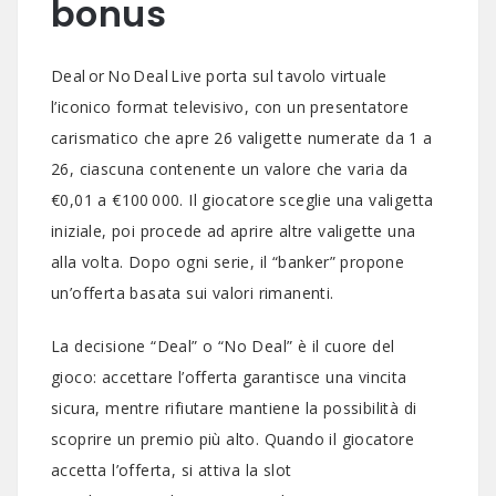
bonus
Deal or No Deal Live porta sul tavolo virtuale
l’iconico format televisivo, con un presentatore
carismatico che apre 26 valigette numerate da 1 a
26, ciascuna contenente un valore che varia da
€0,01 a €100 000. Il giocatore sceglie una valigetta
iniziale, poi procede ad aprire altre valigette una
alla volta. Dopo ogni serie, il “banker” propone
un’offerta basata sui valori rimanenti.
La decisione “Deal” o “No Deal” è il cuore del
gioco: accettare l’offerta garantisce una vincita
sicura, mentre rifiutare mantiene la possibilità di
scoprire un premio più alto. Quando il giocatore
accetta l’offerta, si attiva la slot