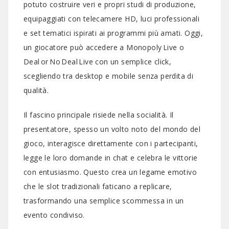
potuto costruire veri e propri studi di produzione,
equipaggiati con telecamere HD, luci professionali
e set tematici ispirati ai programmi più amati. Oggi,
un giocatore può accedere a Monopoly Live o
Deal or No Deal Live con un semplice click,
scegliendo tra desktop e mobile senza perdita di
qualità.
Il fascino principale risiede nella socialità. Il
presentatore, spesso un volto noto del mondo del
gioco, interagisce direttamente con i partecipanti,
legge le loro domande in chat e celebra le vittorie
con entusiasmo. Questo crea un legame emotivo
che le slot tradizionali faticano a replicare,
trasformando una semplice scommessa in un
evento condiviso.