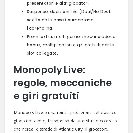
presentatori e altri giocatori.
Suspense: decisioni live (Deal/No Deal,
scelta delle case) aumentano
l’adrenalina.
Premi extra: molti game‑show includono
bonus, moltiplicatori o giri gratuiti per le
slot collegate.
Monopoly Live:
regole, meccaniche
e giri gratuiti
Monopoly Live è una reinterpretazione del classico
gioco da tavolo, trasmessa da uno studio colorato
che ricrea le strade di Atlantic City. Il giocatore