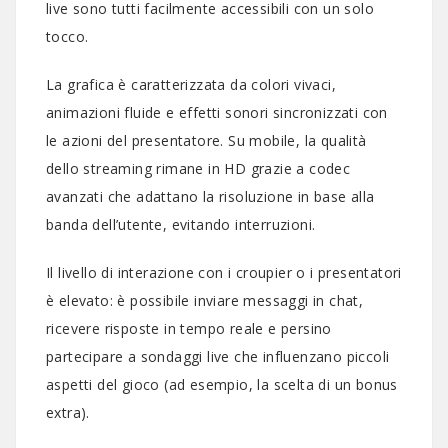
live sono tutti facilmente accessibili con un solo
tocco.
La grafica è caratterizzata da colori vivaci,
animazioni fluide e effetti sonori sincronizzati con
le azioni del presentatore. Su mobile, la qualità
dello streaming rimane in HD grazie a codec
avanzati che adattano la risoluzione in base alla
banda dell’utente, evitando interruzioni.
Il livello di interazione con i croupier o i presentatori
è elevato: è possibile inviare messaggi in chat,
ricevere risposte in tempo reale e persino
partecipare a sondaggi live che influenzano piccoli
aspetti del gioco (ad esempio, la scelta di un bonus
extra).