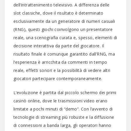
dell’intrattenimento televisivo. A differenza delle
slot classiche, dove il risultato è determinato
esclusivamente da un generatore di numeri casuali
(RNG), questi giochi coinvolgono un presentatore
reale, una scenografia curata e, spesso, elementi di
decisione interattiva da parte del giocatore. Il
risultato finale è comunque garantito dall’RNG, ma
l’esperienza è arricchita da commenti in tempo
reale, effetti sonori e la possibilità di vedere altri
giocatori partecipare contemporaneamente.
L’evoluzione è partita dal piccolo schermo dei primi
casinò online, dove le trasmissioni video erano
limitate a pochi minuti di “demo”. Con l’avvento di
tecnologie di streaming più robuste e la diffusione
di connessioni a banda larga, gli operatori hanno