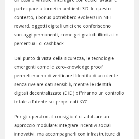
partecipare a tornei in ambienti 3D. In questo
contesto, i bonus potrebbero evolversi in NFT
reward, oggetti digitali unici che conferiscono
vantaggi permanenti, come giri gratuiti illimitati o
percentuali di cashback.
Dal punto di vista della sicurezza, le tecnologie
emergenti come le zero‑knowledge proof
permetteranno di verificare l’identità di un utente
senza rivelare dati sensibili, mentre le identità
digitali decentralizzate (DID) offriranno un controllo
totale all’utente sui propri dati KYC.
Per gli operatori, il consiglio è di adottare un
approccio modulare: integrare incentivi sociali
innovativi, ma accompagnarli con infrastrutture di