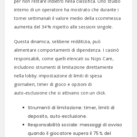
per non restare indietro nella classifica. Uno studio
interno di un operatore ha mostrato che durante i
tornei settimanali il valore medio della scommessa
aumenta del 34 % rispetto alle sessioni singole.
Questa dinamica, sebbene redditizia, può
alimentare comportamenti di dipendenza. I casinò
responsabili, come quelli elencati su Ncps Care,
includono strumenti di limitazione direttamente
nella lobby: impostazione di limiti di spesa
giornalieri, timer di gioco e opzioni di
auto‑esclusione che si attivano con un click.
Strumenti di limitazione: timer, limiti di
deposito, auto‑esclusione.
Responsabilità sociale: messaggi di avviso
quando il giocatore supera il 75 % del