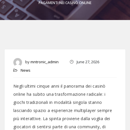
PAGAMENTI NEI CASINÒ ONLINE
by
mntronic_admin
June 27, 2026
News
Negli ultimi cinque anni il panorama dei casinò
online ha subito una trasformazione radicale: i
giochi tradizionali in modalità singola stanno
lasciando spazio a esperienze multiplayer sempre
più interattive. La spinta proviene dalla voglia dei
giocatori di sentirsi parte di una community, di