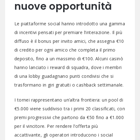
nuove opportunità
Le piattaforme social hanno introdotto una gamma
di incentivi pensati per premiare l’interazione. Il più
diffuso è il bonus per invito amici, che assegna €10
di credito per ogni amico che completa il primo
deposito, fino a un massimo di €100. Alcuni casinò
hanno lanciato i reward di squadra, dove i membri
di una lobby guadagnano punti condivisi che si
trasformano in giri gratuiti o cashback settimanale.
I tornei rappresentano un’altra frontiera: un pool di
€5.000 viene suddiviso tra i primi 20 classificati, con
premi progressivi che partono da €50 fino a €1.000
per il vincitore. Per rendere l’offerta più
accattivante, gli operatori introducono i social