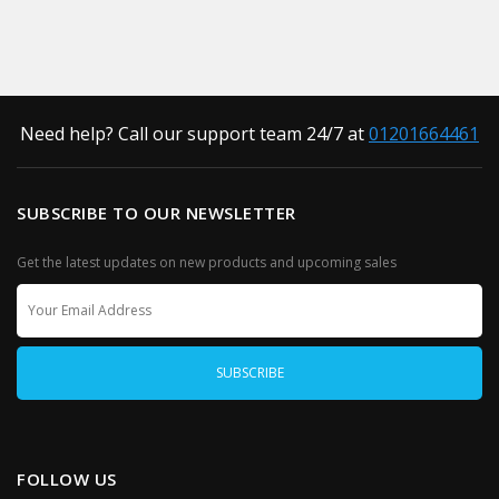
Need help? Call our support team 24/7 at
01201664461
SUBSCRIBE TO OUR NEWSLETTER
Get the latest updates on new products and upcoming sales
FOLLOW US