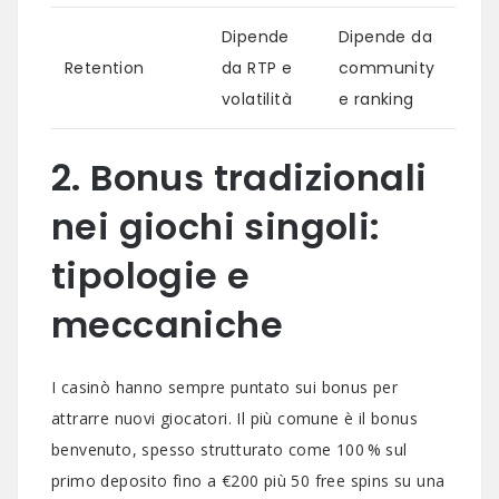
Dipende
Dipende da
Retention
da RTP e
community
volatilità
e ranking
2. Bonus tradizionali
nei giochi singoli:
tipologie e
meccaniche
I casinò hanno sempre puntato sui bonus per
attrarre nuovi giocatori. Il più comune è il bonus
benvenuto, spesso strutturato come 100 % sul
primo deposito fino a €200 più 50 free spins su una