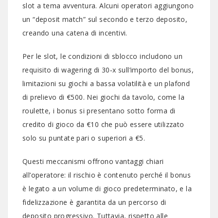
slot a tema avventura. Alcuni operatori aggiungono
un “deposit match” sul secondo e terzo deposito,
creando una catena di incentivi.
Per le slot, le condizioni di sblocco includono un
requisito di wagering di 30‑x sull’importo del bonus,
limitazioni su giochi a bassa volatilità e un plafond
di prelievo di €500. Nei giochi da tavolo, come la
roulette, i bonus si presentano sotto forma di
credito di gioco da €10 che può essere utilizzato
solo su puntate pari o superiori a €5.
Questi meccanismi offrono vantaggi chiari
all’operatore: il rischio è contenuto perché il bonus
è legato a un volume di gioco predeterminato, e la
fidelizzazione è garantita da un percorso di
deposito progressivo. Tuttavia, rispetto alle