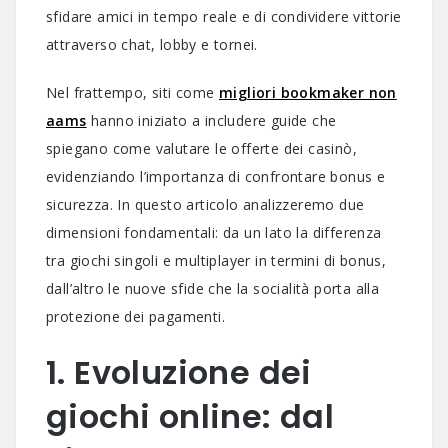
sfidare amici in tempo reale e di condividere vittorie
attraverso chat, lobby e tornei.
Nel frattempo, siti come
migliori bookmaker non
aams
hanno iniziato a includere guide che
spiegano come valutare le offerte dei casinò,
evidenziando l’importanza di confrontare bonus e
sicurezza. In questo articolo analizzeremo due
dimensioni fondamentali: da un lato la differenza
tra giochi singoli e multiplayer in termini di bonus,
dall’altro le nuove sfide che la socialità porta alla
protezione dei pagamenti.
1. Evoluzione dei
giochi online: dal