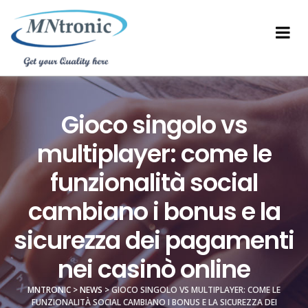
Gioco singolo vs
multiplayer: come le
funzionalità social
cambiano i bonus e la
sicurezza dei pagamenti
nei casinò online
MNTRONIC
>
NEWS
>
GIOCO SINGOLO VS MULTIPLAYER: COME LE
FUNZIONALITÀ SOCIAL CAMBIANO I BONUS E LA SICUREZZA DEI