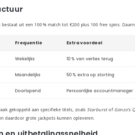
uctuur
estaat uit een 100 % match tot €200 plus 100 free spins. Daarn
Frequentie
Extra voordeel
Wekelijks
10 % van verlies terug
Maandelijks
50 % extra op storting
Doorlopend
Persoonlijke accountmanager
vaak gekoppeld aan specifieke titels, zoals
Starburst
of
Gonzo’s 
n en daardoor grote jackpots kunnen opleveren.
n en uitbetalingssnelheid