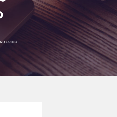
o
SINO CASINO