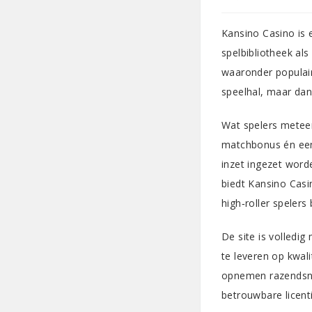
Kansino Casino is 
spelbibliotheek als
waaronder populaire
speelhal, maar dan
Wat spelers meteen
matchbonus én een 
inzet ingezet word
biedt Kansino Casi
high‑roller spelers
De site is volledig
te leveren op kwal
opnemen razendsnel
betrouwbare licenti