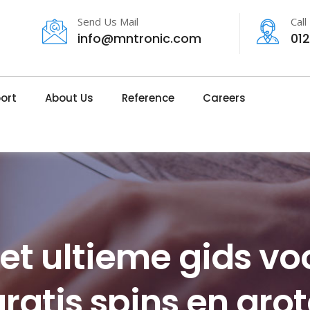
Send Us Mail
Call
info@mntronic.com
01
ort
About Us
Reference
Careers
et ultieme gids vo
ratis spins en gro