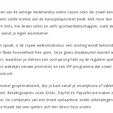
een van de weinige Nederlandse online casino‑sites die zowel e
 een solide licentie van de Kansspelautoriteit biedt. Met meer dan
 slots, live dealer tafels en zelfs sportweddenschappen, voelt de
 vanuit je eigen woonkamer.
 opvalt, is de royale welkomstbonus: een storting wordt beloon
flinke hoeveelheid free spins. Deze gratis draaibeurten kunnen al
en, waardoor je meteen een voorsprong hebt op de reguliere spe
no wekelijks nieuwe promoties en een VIP‑programma dat zowel r
 beloont.
 mobiel geoptimaliseerd, dus je kunt vanaf je smartphone of table
iteit. Betalingsopties zoals iDEAL, PayPal en Paysafecard maken z
. De combinatie van een breed spelaanbod, snelle uitbetalingen
e maakt dat veel spelers zich hier direct thuis voelen.