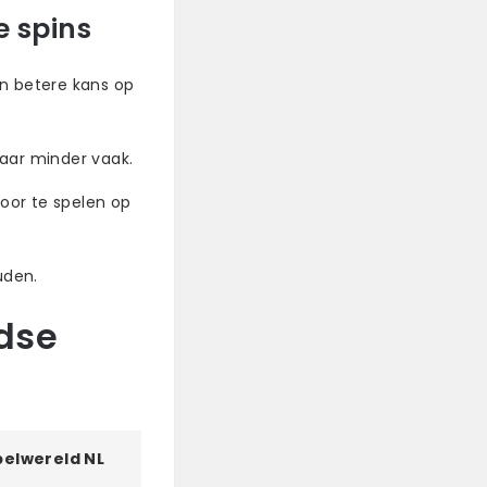
e spins
n betere kans op
maar minder vaak.
oor te spelen op
uden.
dse
pelwereld NL