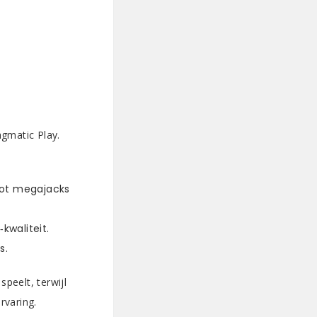
gmatic Play.
tot megajacks
kwaliteit.
s.
peelt, terwijl
rvaring.