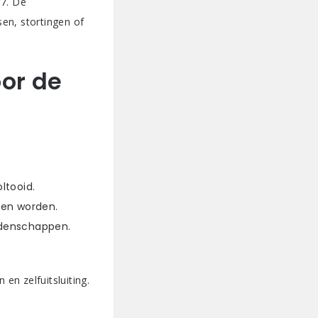
/7. De
en, stortingen of
or de
ltooid.
nen worden.
eddenschappen.
en zelfuitsluiting.