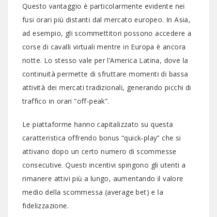
Questo vantaggio è particolarmente evidente nei
fusi orari più distanti dal mercato europeo. In Asia,
ad esempio, gli scommettitori possono accedere a
corse di cavalli virtuali mentre in Europa è ancora
notte. Lo stesso vale per l’America Latina, dove la
continuità permette di sfruttare momenti di bassa
attività dei mercati tradizionali, generando picchi di
traffico in orari “off‑peak”.
Le piattaforme hanno capitalizzato su questa
caratteristica offrendo bonus “quick‑play” che si
attivano dopo un certo numero di scommesse
consecutive. Questi incentivi spingono gli utenti a
rimanere attivi più a lungo, aumentando il valore
medio della scommessa (average bet) e la
fidelizzazione.