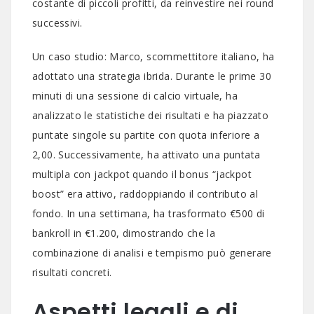
costante di piccoli profitti, da reinvestire nei round
successivi.
Un caso studio: Marco, scommettitore italiano, ha
adottato una strategia ibrida. Durante le prime 30
minuti di una sessione di calcio virtuale, ha
analizzato le statistiche dei risultati e ha piazzato
puntate singole su partite con quota inferiore a
2,00. Successivamente, ha attivato una puntata
multipla con jackpot quando il bonus “jackpot
boost” era attivo, raddoppiando il contributo al
fondo. In una settimana, ha trasformato €500 di
bankroll in €1.200, dimostrando che la
combinazione di analisi e tempismo può generare
risultati concreti.
Aspetti legali e di