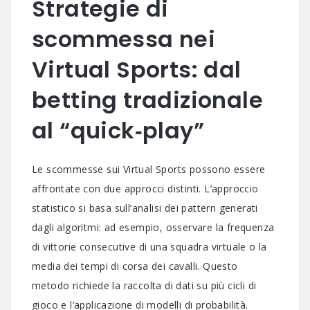
Strategie di
scommessa nei
Virtual Sports: dal
betting tradizionale
al “quick‑play”
Le scommesse sui Virtual Sports possono essere
affrontate con due approcci distinti. L’approccio
statistico si basa sull’analisi dei pattern generati
dagli algoritmi: ad esempio, osservare la frequenza
di vittorie consecutive di una squadra virtuale o la
media dei tempi di corsa dei cavalli. Questo
metodo richiede la raccolta di dati su più cicli di
gioco e l’applicazione di modelli di probabilità.