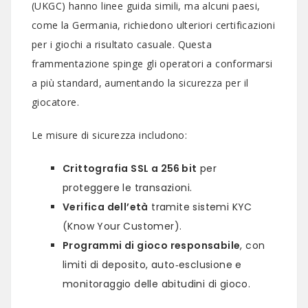
(UKGC) hanno linee guida simili, ma alcuni paesi,
come la Germania, richiedono ulteriori certificazioni
per i giochi a risultato casuale. Questa
frammentazione spinge gli operatori a conformarsi
a più standard, aumentando la sicurezza per il
giocatore.
Le misure di sicurezza includono:
Crittografia SSL a 256 bit
per
proteggere le transazioni.
Verifica dell’età
tramite sistemi KYC
(Know Your Customer).
Programmi di gioco responsabile
, con
limiti di deposito, auto‑esclusione e
monitoraggio delle abitudini di gioco.