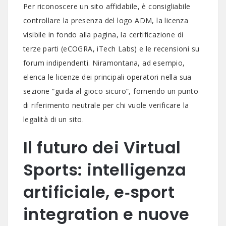
Per riconoscere un sito affidabile, è consigliabile
controllare la presenza del logo ADM, la licenza
visibile in fondo alla pagina, la certificazione di
terze parti (eCOGRA, iTech Labs) e le recensioni su
forum indipendenti. Niramontana, ad esempio,
elenca le licenze dei principali operatori nella sua
sezione “guida al gioco sicuro”, fornendo un punto
di riferimento neutrale per chi vuole verificare la
legalità di un sito.
Il futuro dei Virtual
Sports: intelligenza
artificiale, e‑sport
integration e nuove