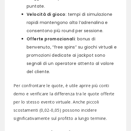
puntate.
Velocità di gioco
: tempi di simulazione
rapidi mantengono alta l’adrenalina e
consentono più round per sessione.
Offerte promozionali
: bonus di
benvenuto, “free spins” su giochi virtuali e
promozioni dedicate ai jackpot sono
segnali di un operatore attento al valore
del cliente.
Per confrontare le quote, è utile aprire più conti
demo e verificare la differenza tra le quote offerte
per lo stesso evento virtuale. Anche piccoli
scostamenti (0,02‑0,05) possono incidere
significativamente sul profitto a lungo termine.