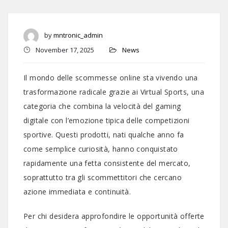
by
mntronic_admin
November 17, 2025
News
Il mondo delle scommesse online sta vivendo una
trasformazione radicale grazie ai Virtual Sports, una
categoria che combina la velocità del gaming
digitale con l’emozione tipica delle competizioni
sportive. Questi prodotti, nati qualche anno fa
come semplice curiosità, hanno conquistato
rapidamente una fetta consistente del mercato,
soprattutto tra gli scommettitori che cercano
azione immediata e continuità.
Per chi desidera approfondire le opportunità offerte