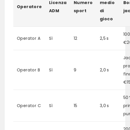
Licenza
Numero
medio
Bo
Operatore
ADM
sport
di
ja
gioco
100
Operator A
Sì
12
2,5 s
€2
Ja
pr
Operator B
Sì
9
2,0 s
fin
€15
50 
Operator C
Sì
15
3,0 s
pr
pu
20