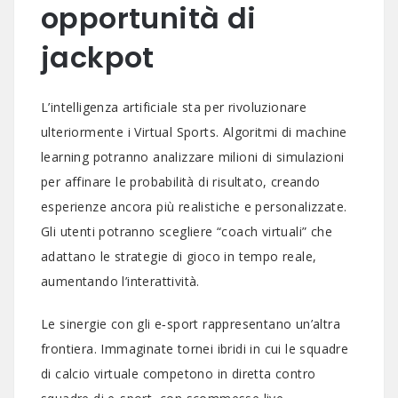
opportunità di
jackpot
L’intelligenza artificiale sta per rivoluzionare
ulteriormente i Virtual Sports. Algoritmi di machine
learning potranno analizzare milioni di simulazioni
per affinare le probabilità di risultato, creando
esperienze ancora più realistiche e personalizzate.
Gli utenti potranno scegliere “coach virtuali” che
adattano le strategie di gioco in tempo reale,
aumentando l’interattività.
Le sinergie con gli e‑sport rappresentano un’altra
frontiera. Immaginate tornei ibridi in cui le squadre
di calcio virtuale competono in diretta contro