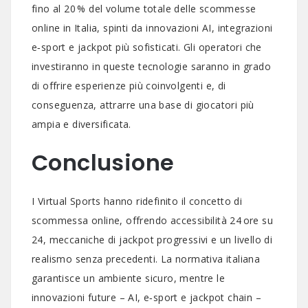
fino al 20 % del volume totale delle scommesse
online in Italia, spinti da innovazioni AI, integrazioni
e‑sport e jackpot più sofisticati. Gli operatori che
investiranno in queste tecnologie saranno in grado
di offrire esperienze più coinvolgenti e, di
conseguenza, attrarre una base di giocatori più
ampia e diversificata.
Conclusione
I Virtual Sports hanno ridefinito il concetto di
scommessa online, offrendo accessibilità 24 ore su
24, meccaniche di jackpot progressivi e un livello di
realismo senza precedenti. La normativa italiana
garantisce un ambiente sicuro, mentre le
innovazioni future – AI, e‑sport e jackpot chain –