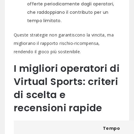
offerte periodicamente dagli operatori,
che raddoppiano il contributo per un
tempo limitato.
Queste strategie non garantiscono la vincita, ma
migliorano il rapporto rischio‑ricompensa,
rendendo il gioco più sostenibile.
I migliori operatori di
Virtual Sports: criteri
di scelta e
recensioni rapide
Tempo