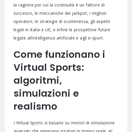
la ragione per cui la continuità è un fattore di
successo, le meccaniche dei jackpot, i migliori
operatori, le strategie di scommessa, gli aspetti
legali in Italia e UE, e infine le prospettive future
legate all’intelligenza artificiale e agli e‑sport.
Come funzionano i
Virtual Sports:
algoritmi,
simulazioni e
realismo
I Virtual Sports si basano su motori di simulazione
avanzati che generano risultati in tempo reale. Al