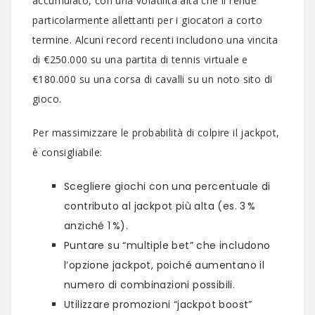
accumulato, con una volatilità alta che li rende
particolarmente allettanti per i giocatori a corto
termine. Alcuni record recenti includono una vincita
di €250.000 su una partita di tennis virtuale e
€180.000 su una corsa di cavalli su un noto sito di
gioco.
Per massimizzare le probabilità di colpire il jackpot,
è consigliabile:
Scegliere giochi con una percentuale di
contributo al jackpot più alta (es. 3 %
anziché 1 %).
Puntare su “multiple bet” che includono
l’opzione jackpot, poiché aumentano il
numero di combinazioni possibili.
Utilizzare promozioni “jackpot boost”