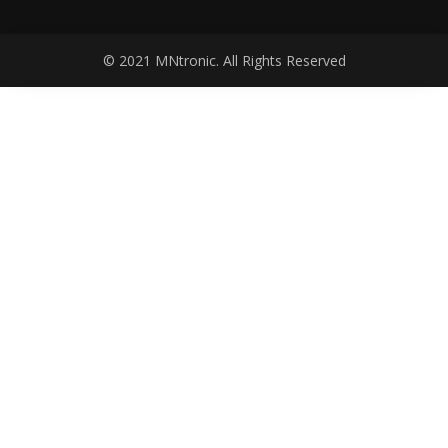
© 2021 MNtronic. All Rights Reserved