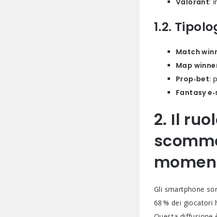
Valorant
: 
1.2. Tipo
Match win
Map winne
Prop‑bet
: 
Fantasy e‑
2. Il ru
scommet
moment
Gli smartphone sono
68 % dei giocatori
Questa diffusione è