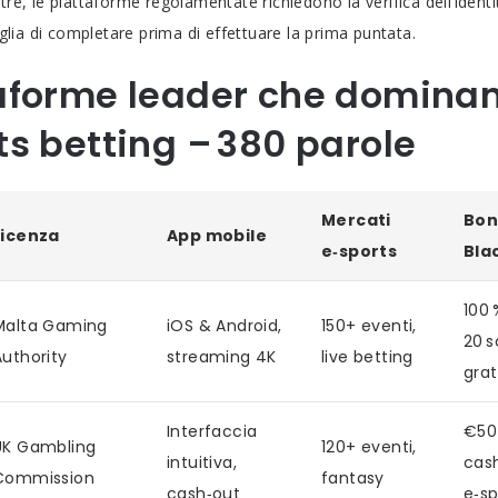
noltre, le piattaforme regolamentate richiedono la verifica dell’iden
glia di completare prima di effettuare la prima puntata.
taforme leader che domina
rts betting – 380 parole
Mercati
Bon
Licenza
App mobile
e‑sports
Bla
100 
Malta Gaming
iOS & Android,
150+ eventi,
20 
Authority
streaming 4K
live betting
grat
Interfaccia
€50 
UK Gambling
120+ eventi,
intuitiva,
cas
Commission
fantasy
cash‑out
e‑sp