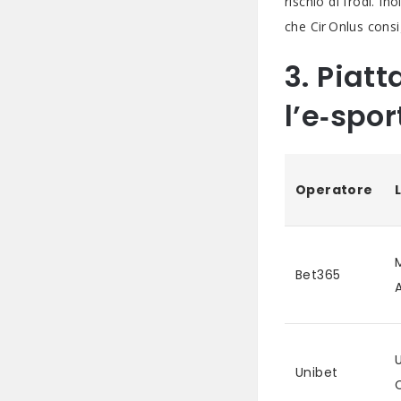
rischio di frodi. I
che Cir Onlus consi
3. Piat
l’e‑spo
Operatore
Bet365
Unibet