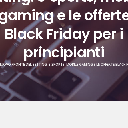
gaming e le offert
Black Friday per i
principianti
 NUOVO FRONTE DEL BETTING: E‑SPORTS, MOBILE GAMING E LE OFFERTE BLACK FR