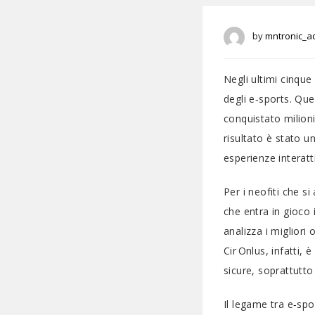
by
mntronic_a
Negli ultimi cinque
degli e‑sports. Que
conquistato milioni
risultato è stato un
esperienze interatt
Per i neofiti che s
che entra in gioco i
analizza i migliori 
Cir Onlus, infatti, 
sicure, soprattutt
Il legame tra e‑sp