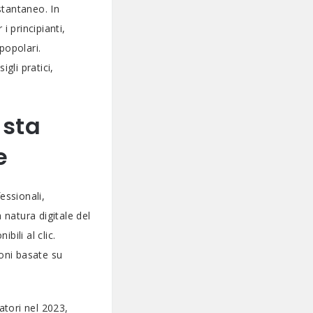
stantaneo. In
 principianti,
popolari.
li pratici,
 sta
e
essionali,
 natura digitale del
bili al clic.
oni basate su
atori nel 2023,