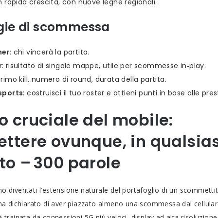
in rapida crescita, con nuove leghe regionali.
logie di scommessa
ner
: chi vincerà la partita.
r
: risultato di singole mappe, utile per scommesse in‑play.
primo kill, numero di round, durata della partita.
sports
: costruisci il tuo roster e ottieni punti in base alle pres
olo cruciale del mobile:
tere ovunque, in qualsias
o – 300 parole
 diventati l’estensione naturale del portafoglio di un scommettitore
 ha dichiarato di aver piazzato almeno una scommessa dal cellulare
 trainata da connessioni 5G più veloci, display ad alta risoluzion