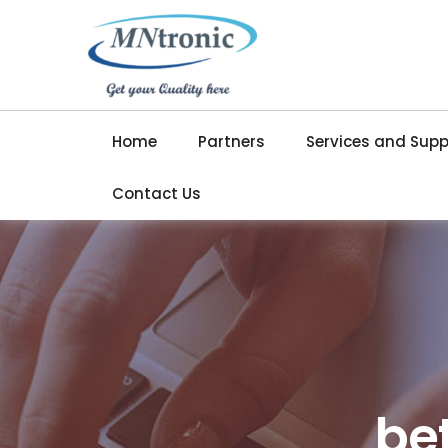
Home
Partners
Services and Supp
Contact Us
bet