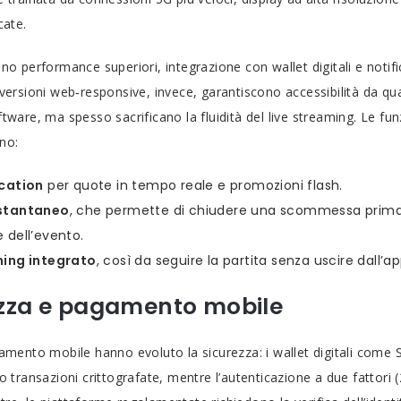
cate.
no performance superiori, integrazione con wallet digitali e notif
versioni web‑responsive, invece, garantiscono accessibilità da qua
tware, ma spesso sacrificano la fluidità del live streaming. Le fun
no:
ication
per quote in tempo reale e promozioni flash.
istantaneo
, che permette di chiudere una scommessa prima
 dell’evento.
ming integrato
, così da seguire la partita senza uscire dall’ap
rezza e pagamento mobile
amento mobile hanno evoluto la sicurezza: i wallet digitali come Skr
o transazioni crittografate, mentre l’autenticazione a due fattori (