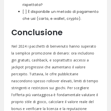
rispettata?
[ ] È disponibile un metodo di pagamento
che usi (carta, e‑wallet, crypto).
Conclusione
Nel 2024 i pacchetti di benvenuto hanno superato
la semplice promozione di denaro: ora includono
giri gratuiti, cashback, e soprattutto accessi a
jackpot progressivi che aumentano il valore
percepito. Tuttavia, le cifre pubblicitarie
nascondono spesso rollover elevati, limiti di tempo
stringenti e restrizioni sui giochi. Per scegliere
l’offerta più vantaggiosa è fondamentale valutare il
proprio stile di gioco, calcolare il valore reale del
bonus e verificare la licenza e la reputazione