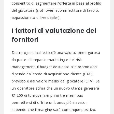
consentito di segmentare l’offerta in base al profilo
del giocatore (slot‑lover, scommettitore di tavolo,
appassionato di live dealer).
I fattori di valutazione dei
fornitori
Dietro ogni pacchetto c’è una valutazione rigorosa
da parte del reparto marketing e del risk
management. Il budget destinato alle promozioni
dipende dal costo di acquisizione cliente (CAC)
previsto e dal valore medio del giocatore (LTV). Se
un operatore stima che un nuovo utente genererà
€1 200 di turnover nei primi tre mesi, può
permettersi di offrire un bonus più elevato,
sapendo che il margine sarà comunque positivo.