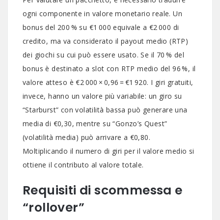
ogni componente in valore monetario reale. Un
bonus del 200 % su €1 000 equivale a €2 000 di
credito, ma va considerato il payout medio (RTP)
dei giochi su cui può essere usato. Se il 70 % del
bonus è destinato a slot con RTP medio del 96 %, il
valore atteso è €2 000 × 0,96 = €1 920. I giri gratuiti,
invece, hanno un valore più variabile: un giro su
“Starburst” con volatilità bassa può generare una
media di €0,30, mentre su “Gonzo’s Quest”
(volatilità media) può arrivare a €0,80.
Moltiplicando il numero di giri per il valore medio si
ottiene il contributo al valore totale.
Requisiti di scommessa e
“rollover”