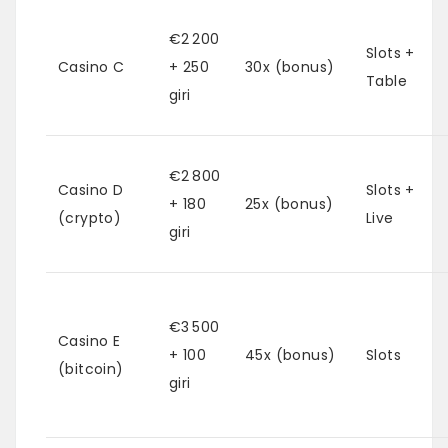
€2 200
Slots +
Casino C
+ 250
30x (bonus)
Table
giri
€2 800
Casino D
Slots +
+ 180
25x (bonus)
(crypto)
Live
giri
€3 500
Casino E
+ 100
45x (bonus)
Slots
(bitcoin)
giri