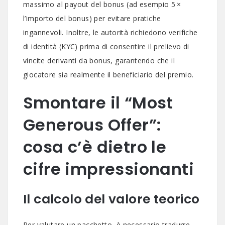
massimo al payout del bonus (ad esempio 5 ×
l’importo del bonus) per evitare pratiche
ingannevoli. Inoltre, le autorità richiedono verifiche
di identità (KYC) prima di consentire il prelievo di
vincite derivanti da bonus, garantendo che il
giocatore sia realmente il beneficiario del premio.
Smontare il “Most
Generous Offer”:
cosa c’è dietro le
cifre impressionanti
Il calcolo del valore teorico
Per valutare un pacchetto, è necessario tradurre