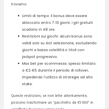
troviamo:
Limiti di tempo: il bonus deve essere
sbloccato entro 7‑10 giorni; i giri gratuiti
scadono in 48 ore.
Restrizioni sui giochi: alcuni bonus sono
validi solo su slot selezionate, escludendo
giochi a bassa volatilità o titoli con
jackpot progressivo.
Max bet per scommessa: spesso limitato
a €2‑€5 durante il periodo di rollover,
impedendo l’utilizzo di strategie ad alto
stake.
Queste restrizioni, se non lette attentamente,
possono trasformare un “pacchetto da €5 000” in