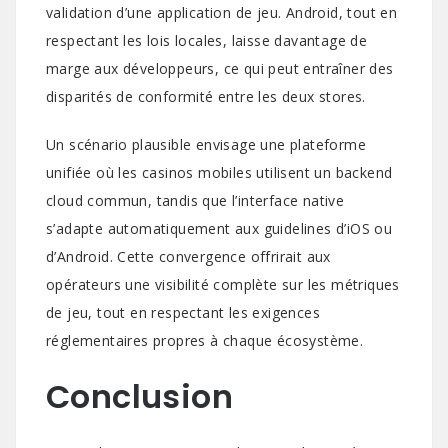
validation d’une application de jeu. Android, tout en
respectant les lois locales, laisse davantage de
marge aux développeurs, ce qui peut entraîner des
disparités de conformité entre les deux stores.
Un scénario plausible envisage une plateforme
unifiée où les casinos mobiles utilisent un backend
cloud commun, tandis que l’interface native
s’adapte automatiquement aux guidelines d’iOS ou
d’Android. Cette convergence offrirait aux
opérateurs une visibilité complète sur les métriques
de jeu, tout en respectant les exigences
réglementaires propres à chaque écosystème.
Conclusion