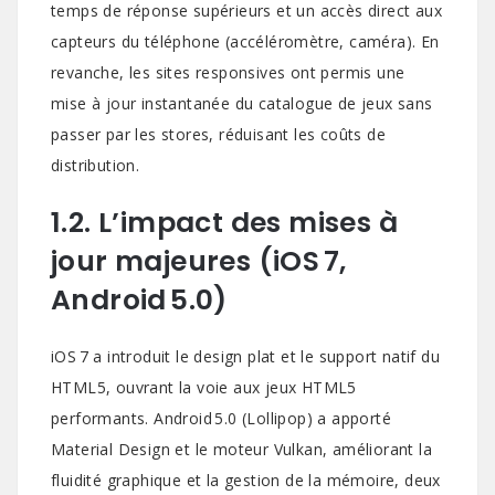
temps de réponse supérieurs et un accès direct aux
capteurs du téléphone (accéléromètre, caméra). En
revanche, les sites responsives ont permis une
mise à jour instantanée du catalogue de jeux sans
passer par les stores, réduisant les coûts de
distribution.
1.2. L’impact des mises à
jour majeures (iOS 7,
Android 5.0)
iOS 7 a introduit le design plat et le support natif du
HTML5, ouvrant la voie aux jeux HTML5
performants. Android 5.0 (Lollipop) a apporté
Material Design et le moteur Vulkan, améliorant la
fluidité graphique et la gestion de la mémoire, deux