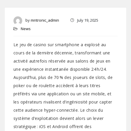
by
mntronic_admin
July 19, 2025
News
Le jeu de casino sur smartphone a explosé au
cours de la dernière décennie, transformant une
activité autrefois réservée aux salons de jeux en
une expérience instantanée disponible 24 h/24.
Aujourd’hui, plus de 70 % des joueurs de slots, de
poker ou de roulette accèdent à leurs titres
préférés via une application ou un site mobile, et
les opérateurs rivalisent d’ingéniosité pour capter
cette audience hyper‑connectée. Le choix du
système d’exploitation devient alors un levier
stratégique : iOS et Android offrent des