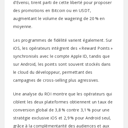
d’Evensi, tirent parti de cette liberté pour proposer
des promotions en Bitcoin ou en USDT,
augmentant le volume de wagering de 20 % en
moyenne.
Les programmes de fidélité varient également. Sur
iOS, les opérateurs intègrent des « Reward Points »
synchronisés avec le compte Apple ID, tandis que
sur Android, les points sont souvent stockés dans
le cloud du développeur, permettant des
campagnes de cross‑selling plus agressives.
Une analyse du ROI montre que les opérateurs qui
ciblent les deux plateformes obtiennent un taux de
conversion global de 3,8 % contre 3,1 % pour une
stratégie exclusive iOS et 2,9 % pour Android seul,
grâce à la complémentarité des audiences et aux