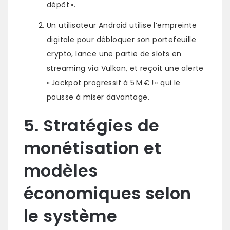
dépôt ».
Un utilisateur Android utilise l’empreinte
digitale pour débloquer son portefeuille
crypto, lance une partie de slots en
streaming via Vulkan, et reçoit une alerte
« Jackpot progressif à 5 M € ! » qui le
pousse à miser davantage.
5. Stratégies de
monétisation et
modèles
économiques selon
le système