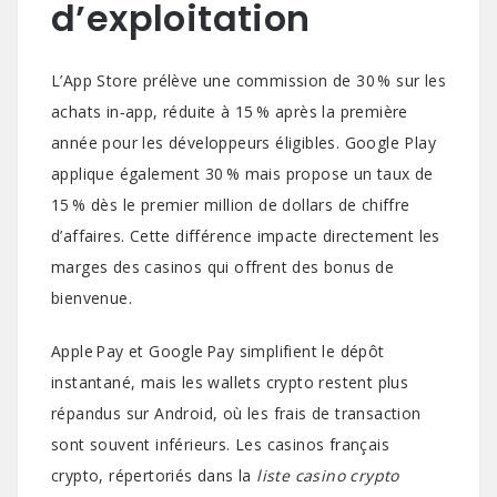
d’exploitation
L’App Store prélève une commission de 30 % sur les
achats in‑app, réduite à 15 % après la première
année pour les développeurs éligibles. Google Play
applique également 30 % mais propose un taux de
15 % dès le premier million de dollars de chiffre
d’affaires. Cette différence impacte directement les
marges des casinos qui offrent des bonus de
bienvenue.
Apple Pay et Google Pay simplifient le dépôt
instantané, mais les wallets crypto restent plus
répandus sur Android, où les frais de transaction
sont souvent inférieurs. Les casinos français
crypto, répertoriés dans la
liste casino crypto