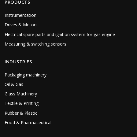
PRODUCTS
Instrumentation
Drives & Motors
Electrical spare parts and ignition system for gas engine
Measuring & switching sensors
INDUSTRIES
Packaging machinery
Oil & Gas
Glass Machinery
Textile & Printing
Rubber & Plastic
Food & Pharmaceutical