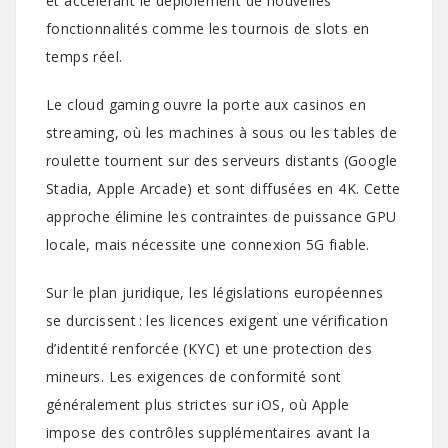
et accélérant le déploiement de nouvelles
fonctionnalités comme les tournois de slots en
temps réel.
Le cloud gaming ouvre la porte aux casinos en
streaming, où les machines à sous ou les tables de
roulette tournent sur des serveurs distants (Google
Stadia, Apple Arcade) et sont diffusées en 4K. Cette
approche élimine les contraintes de puissance GPU
locale, mais nécessite une connexion 5G fiable.
Sur le plan juridique, les législations européennes
se durcissent : les licences exigent une vérification
d’identité renforcée (KYC) et une protection des
mineurs. Les exigences de conformité sont
généralement plus strictes sur iOS, où Apple
impose des contrôles supplémentaires avant la