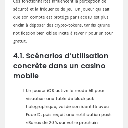
Ces fonctionnalités influencent la perception de
sécurité et la fréquence de jeu. Un joueur qui sait
que son compte est protégé par Face ID est plus
enclin à déposer des crypto‑tokens, tandis qu’une
notification bien ciblée incite à revenir pour un tour
gratuit.
4.1. Scénarios d’utilisation
concrète dans un casino
mobile
Un joueur iOS active le mode AR pour
visualiser une table de blackjack
holographique, valide son identité avec
Face ID, puis reçoit une notification push
« Bonus de 20 % sur votre prochain