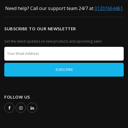
Need help? Call our support team 24/7 at
01201664461
SUBSCRIBE TO OUR NEWSLETTER
Get the latest updates on new products and upcoming sales
FOLLOW US