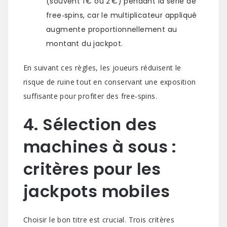
(souvent 1 € ou 2 €) pendant la série de
free‑spins, car le multiplicateur appliqué
augmente proportionnellement au
montant du jackpot.
En suivant ces règles, les joueurs réduisent le
risque de ruine tout en conservant une exposition
suffisante pour profiter des free‑spins.
4. Sélection des
machines à sous :
critères pour les
jackpots mobiles
Choisir le bon titre est crucial. Trois critères