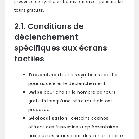
présence de symboles bonus renforcés pendant les
tours gratuits.
2.1. Conditions de
déclenchement
spécifiques aux écrans
tactiles
Tap‑and‑hold
sur les symboles scatter
pour accélérer le déclenchement.
Swipe
pour choisir le nombre de tours
gratuits lorsqu’une offre multiple est
proposée.
Géolocalisation
: certains casinos
offrent des free‑spins supplémentaires
aux joueurs situés dans des zones à forte