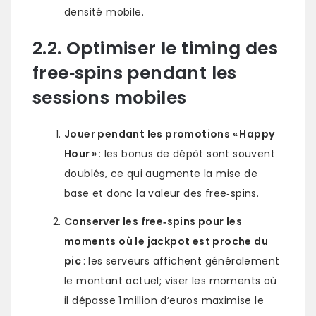
densité mobile.
2.2. Optimiser le timing des
free‑spins pendant les
sessions mobiles
Jouer pendant les promotions « Happy
Hour »
: les bonus de dépôt sont souvent
doublés, ce qui augmente la mise de
base et donc la valeur des free‑spins.
Conserver les free‑spins pour les
moments où le jackpot est proche du
pic
: les serveurs affichent généralement
le montant actuel; viser les moments où
il dépasse 1 million d’euros maximise le