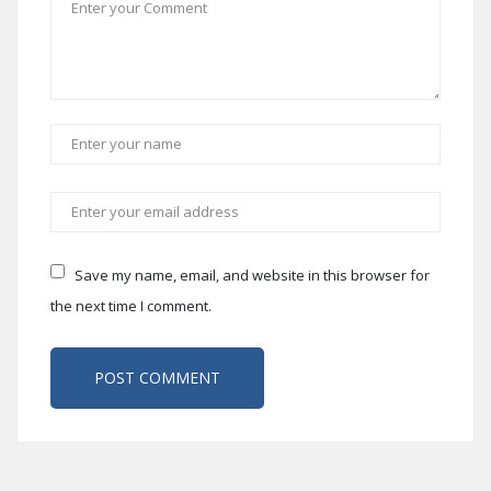
Save my name, email, and website in this browser for
the next time I comment.