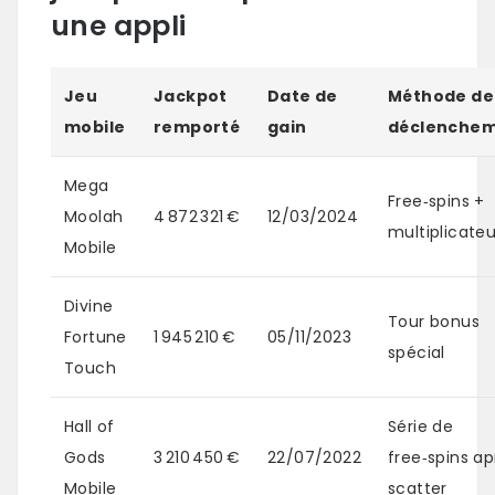
une appli
Jeu
Jackpot
Date de
Méthode de
mobile
remporté
gain
déclenche
Mega
Free‑spins +
Moolah
4 872 321 €
12/03/2024
multiplicateu
Mobile
Divine
Tour bonus
Fortune
1 945 210 €
05/11/2023
spécial
Touch
Hall of
Série de
Gods
3 210 450 €
22/07/2022
free‑spins ap
Mobile
scatter