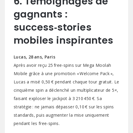
6. Témoignages de
gagnants :
success‑stories
mobiles inspirantes
Lucas, 28 ans, Paris
Après avoir reçu 25 free‑spins sur Mega Moolah
Mobile grâce à une promotion « Welcome Pack »,
Lucas a misé 0,50 € pendant chaque tour gratuit. Le
cinquième spin a déclenché un multiplicateur de 5×,
faisant exploser le jackpot à 3 210 450 €. Sa
stratégie : ne jamais dépasser 0,10 € sur les spins
standards, puis augmenter la mise uniquement
pendant les free‑spins.