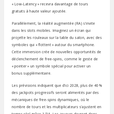
« Low‑Latency » recevra davantage de tours
gratuits à haute valeur ajoutée.
Parallèlement, la réalité augmentée (RA) s’invite
dans les slots mobiles. Imaginez un écran qui
projette les rouleaux sur la table du salon, avec des
symboles qui « flottent » autour du smartphone.
Cette immersion crée de nouvelles opportunités de
déclenchement de free‑spins, comme le geste de
« pointer » un symbole spécial pour activer un
bonus supplémentaire.
Les prévisions indiquent que d’ici 2028, plus de 40 %
des jackpots progressifs seront alimentés par des
mécaniques de free‑spins dynamiques, où le
nombre de tours et les multiplicateurs s’ajustent en
temps réel grâce à l’IA. Les joueurs devront donc