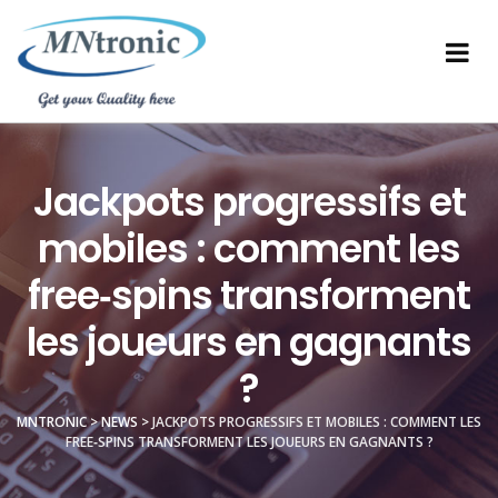
Jackpots progressifs et
mobiles : comment les
free‑spins transforment
les joueurs en gagnants
?
MNTRONIC
>
NEWS
>
JACKPOTS PROGRESSIFS ET MOBILES : COMMENT LES
FREE‑SPINS TRANSFORMENT LES JOUEURS EN GAGNANTS ?