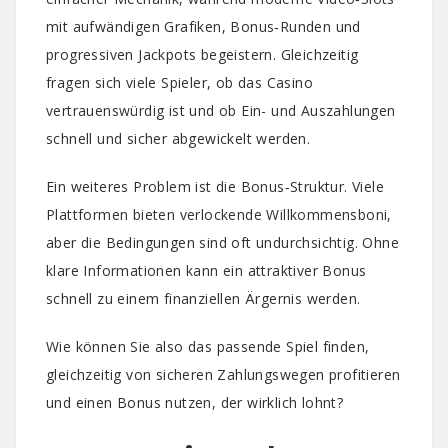
mit aufwändigen Grafiken, Bonus‑Runden und
progressiven Jackpots begeistern. Gleichzeitig
fragen sich viele Spieler, ob das Casino
vertrauenswürdig ist und ob Ein- und Auszahlungen
schnell und sicher abgewickelt werden.
Ein weiteres Problem ist die Bonus‑Struktur. Viele
Plattformen bieten verlockende Willkommensboni,
aber die Bedingungen sind oft undurchsichtig. Ohne
klare Informationen kann ein attraktiver Bonus
schnell zu einem finanziellen Ärgernis werden.
Wie können Sie also das passende Spiel finden,
gleichzeitig von sicheren Zahlungswegen profitieren
und einen Bonus nutzen, der wirklich lohnt?