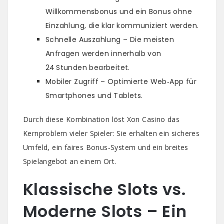
Willkommensbonus und ein Bonus ohne
Einzahlung, die klar kommuniziert werden.
Schnelle Auszahlung – Die meisten
Anfragen werden innerhalb von
24 Stunden bearbeitet.
Mobiler Zugriff – Optimierte Web‑App für
Smartphones und Tablets.
Durch diese Kombination löst Xon Casino das
Kernproblem vieler Spieler: Sie erhalten ein sicheres
Umfeld, ein faires Bonus‑System und ein breites
Spielangebot an einem Ort.
Klassische Slots vs.
Moderne Slots – Ein