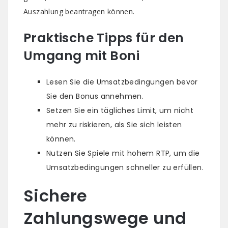
Auszahlung beantragen können.
Praktische Tipps für den
Umgang mit Boni
Lesen Sie die Umsatzbedingungen bevor
Sie den Bonus annehmen.
Setzen Sie ein tägliches Limit, um nicht
mehr zu riskieren, als Sie sich leisten
können.
Nutzen Sie Spiele mit hohem RTP, um die
Umsatzbedingungen schneller zu erfüllen.
Sichere
Zahlungswege und