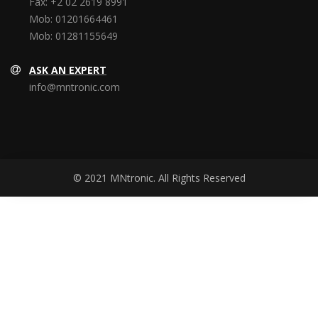
Fax:
+2 02 2619 8991
Mob:
01201664461
Mob:
01281155649
ASK AN EXPERT
info@mntronic.com
© 2021 MNtronic. All Rights Reserved