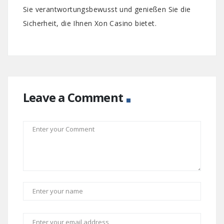
Sie verantwortungsbewusst und genießen Sie die
Sicherheit, die Ihnen Xon Casino bietet.
Leave a Comment