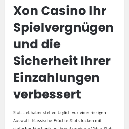
Xon Casino Ihr
Spielvergnügen
und die
Sicherheit Ihrer
Einzahlungen
verbessert
Slot‑Liebhaber stehen täglich vor einer riesigen
Auswahl. Klassische Früchte‑Slots locken mit
einfacher Mechanik, während moderne Video‑Slots