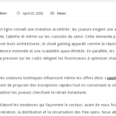
dmin
April 25, 2026
News
n ligne connaît une mutation accélérée : les joueurs exigent une e
ile, tablette et même sur les consoles de salon. Cette demande p
ser leurs architectures ; le cloud gaming apparaît comme la répo
atence minimale et une scalabilité quasi‑illimitée. En parallèle, le
a pression sur les coûts obligent les fournisseurs à optimiser ch
les solutions techniques influencent même les offres dites «
casi
tent de proposer des inscriptions rapides tout en conservant la sé
ttirer les joueurs cherchant le retrait instantané.
’abord les tendances qui façonnent le secteur, avant de nous foca
nération, la distribution et la sécurisation des free‑spins. Nous 