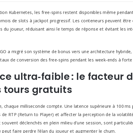
tion Kubernetes, les free‑spins restent disponibles même pendant 
urnois de slots à jackpot progressif. Les conteneurs peuvent être
 du joueur, réduisant ainsi le temps de réponse et évitant les int
n GO a migré son système de bonus vers une architecture hybride,
taux de conversion des free‑spins pendant les week‑ends à forte 
ce ultra‑faible : le facteur d
 tours gratuits
ne, chaque milliseconde compte. Une latence supérieure à 100 ms 
de RTP (Return to Player) et affecter la perception de la volatilit
t souvent déclenchés en plein milieu d’une session, sont particuliè
e peut faire perdre l’élan du joueur et augmenter le churn.