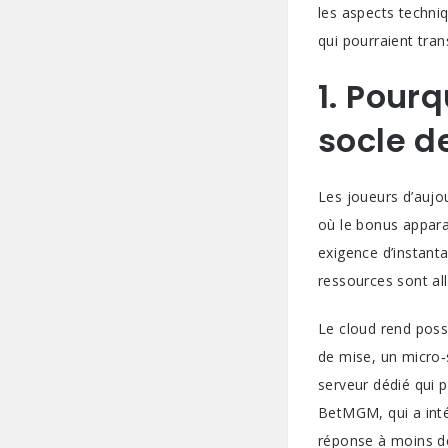
les aspects techniq
qui pourraient tra
1. Pour
socle d
Les joueurs d’aujou
où le bonus appara
exigence d’instant
ressources sont al
Le cloud rend possi
de mise, un micro‑
serveur dédié qui p
BetMGM, qui a int
réponse à moins d