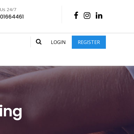
 Us 24/7
201664461
LOGIN
REGISTER
ing