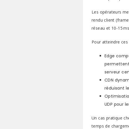
Les opérateurs mesu
rendu client (frame
réseau et 10‑15 ms
Pour atteindre ces 
Edge comput
permettent 
serveur cen
CDN dynamiq
réduisant 
Optimisatio
UDP pour le
Un cas pratique ch
temps de chargemen