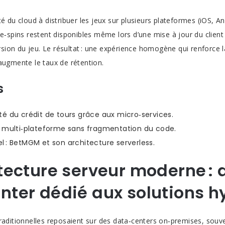
té du cloud à distribuer les jeux sur plusieurs plateformes (iOS, 
ee‑spins restent disponibles même lors d’une mise à jour du client
ion du jeu. Le résultat : une expérience homogène qui renforce l
 augmente le taux de rétention.
s
té du crédit de tours grâce aux micro‑services.
n multi‑plateforme sans fragmentation du code.
l : BetMGM et son architecture serverless.
itecture serveur moderne : 
nter dédié aux solutions h
traditionnelles reposaient sur des data‑centers on‑premises, souv