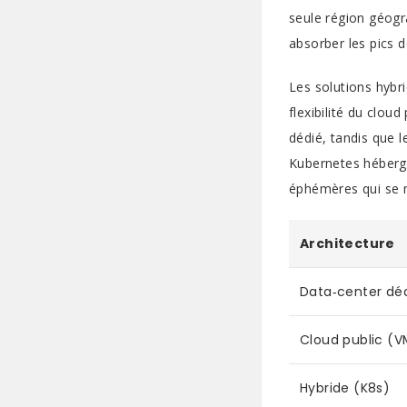
seule région géogra
absorber les pics d
Les solutions hybri
flexibilité du clou
dédié, tandis que 
Kubernetes hébergé
éphémères qui se 
Architecture
Data‑center dé
Cloud public (V
Hybride (K8s)