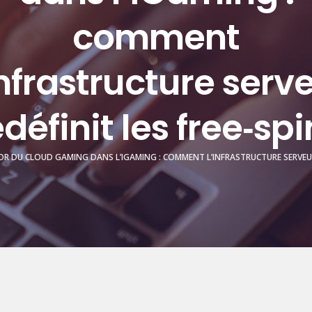
comment
infrastructure serv
edéfinit les free‑spi
SOR DU CLOUD GAMING DANS L’IGAMING : COMMENT L’INFRASTRUCTURE SERVEUR 