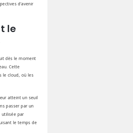
pectives d’avenir
t le
»
atuit dès le moment
eau. Cette
 le cloud, où les
ur atteint un seuil
ans passer par un
utilisée par
isant le temps de