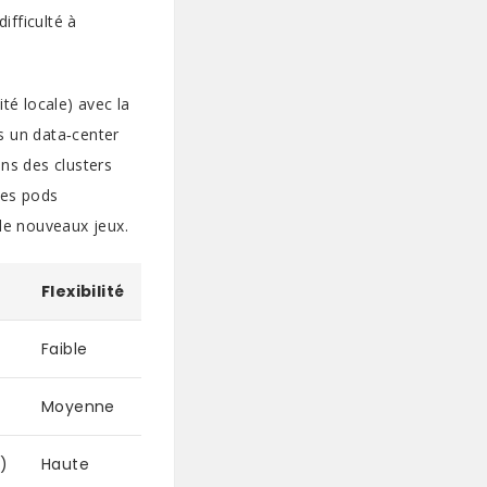
ifficulté à
té locale) avec la
ns un data‑center
ns des clusters
des pods
de nouveaux jeux.
Flexibilité
Faible
Moyenne
)
Haute