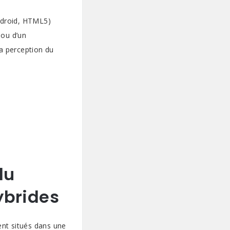
Android, HTML5)
 ou d’un
a perception du
du
ybrides
ent situés dans une