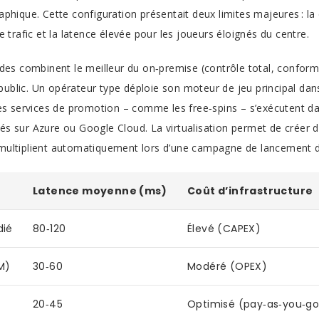
phique. Cette configuration présentait deux limites majeures : la d
e trafic et la latence élevée pour les joueurs éloignés du centre.
des combinent le meilleur du on‑premise (contrôle total, conformi
d public. Un opérateur type déploie son moteur de jeu principal da
les services de promotion – comme les free‑spins – s’exécutent da
s sur Azure ou Google Cloud. La virtualisation permet de créer 
multiplient automatiquement lors d’une campagne de lancement 
Latence moyenne (ms)
Coût d’infrastructure
dié
80‑120
Élevé (CAPEX)
M)
30‑60
Modéré (OPEX)
20‑45
Optimisé (pay‑as‑you‑go