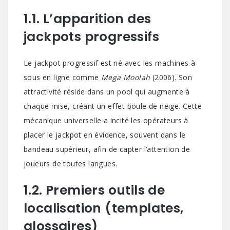
1.1. L’apparition des
jackpots progressifs
Le jackpot progressif est né avec les machines à
sous en ligne comme
Mega Moolah
(2006). Son
attractivité réside dans un pool qui augmente à
chaque mise, créant un effet boule de neige. Cette
mécanique universelle a incité les opérateurs à
placer le jackpot en évidence, souvent dans le
bandeau supérieur, afin de capter l’attention de
joueurs de toutes langues.
1.2. Premiers outils de
localisation (templates,
glossaires)