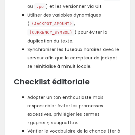
ou
) et les versionner via Git.
.po
Utiliser des variables dynamiques
(
,
{JACKPOT_AMOUNT}
) pour éviter la
{CURRENCY_SYMBOL}
duplication du texte.
Synchroniser les fuseaux horaires avec le
serveur afin que le compteur de jackpot
se réinitialise à minuit locale.
Checklist éditoriale
Adopter un ton enthousiaste mais
responsable : éviter les promesses
excessives, privilégier les termes
« gagner », « cagnotte ».
Vérifier le vocabulaire de la chance (fer à