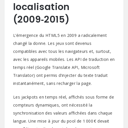
localisation
(2009‑2015)
L’émergence du HTML5 en 2009 a radicalement
changé la donne. Les jeux sont devenus
compatibles avec tous les navigateurs et, surtout,
avec les appareils mobiles. Les API de traduction en
temps réel (Google Translate API, Microsoft
Translator) ont permis d’injecter du texte traduit
instantanément, sans recharger la page.
Les jackpots en temps réel, affichés sous forme de
compteurs dynamiques, ont nécessité la
synchronisation des valeurs affichées dans chaque
langue. Une mise à jour du pool de 1 000 € devait