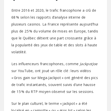
Entre 2016 et 2020, le trafic francophone a crû de
68 % selon les rapports d’analyse interne de
plusieurs casinos. La France représente aujourd’hui
plus de 25 % du volume de mises en Europe, tandis
que le Québec détient une part croissante grâce à
la popularité des jeux de table et des slots à haute
volatilité.
Les influenceurs francophones, comme
JackpotJoe
sur YouTube, ont joué un rôle clé : leurs vidéos
« Gros gain sur Mega‑Jackpot » ont généré des pics
de trafic instantanés, souvent suivis d’une hausse
de 15 % du RTP moyen observé sur les sessions.
Sur le plan culturel, le terme « jackpot » a été
localisé en « cagnotte » ou « gros lot » selon les