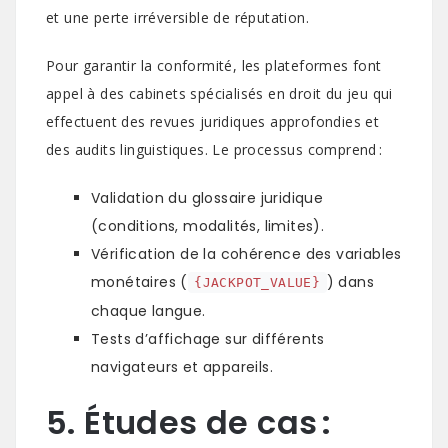
et une perte irréversible de réputation.
Pour garantir la conformité, les plateformes font
appel à des cabinets spécialisés en droit du jeu qui
effectuent des revues juridiques approfondies et
des audits linguistiques. Le processus comprend :
Validation du glossaire juridique
(conditions, modalités, limites).
Vérification de la cohérence des variables
monétaires (
) dans
{JACKPOT_VALUE}
chaque langue.
Tests d’affichage sur différents
navigateurs et appareils.
5. Études de cas :