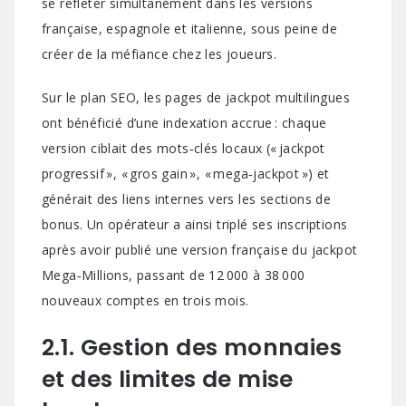
se refléter simultanément dans les versions
française, espagnole et italienne, sous peine de
créer de la méfiance chez les joueurs.
Sur le plan SEO, les pages de jackpot multilingues
ont bénéficié d’une indexation accrue : chaque
version ciblait des mots‑clés locaux (« jackpot
progressif », « gros gain », « mega‑jackpot ») et
générait des liens internes vers les sections de
bonus. Un opérateur a ainsi triplé ses inscriptions
après avoir publié une version française du jackpot
Mega‑Millions, passant de 12 000 à 38 000
nouveaux comptes en trois mois.
2.1. Gestion des monnaies
et des limites de mise