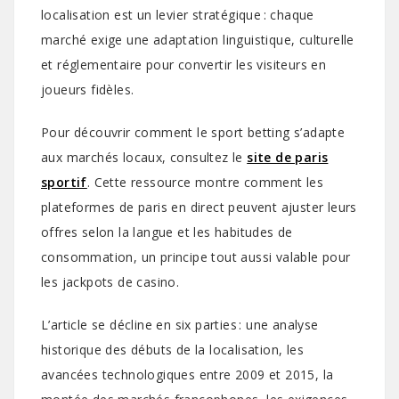
localisation est un levier stratégique : chaque
marché exige une adaptation linguistique, culturelle
et réglementaire pour convertir les visiteurs en
joueurs fidèles.
Pour découvrir comment le sport betting s’adapte
aux marchés locaux, consultez le
site de paris
sportif
. Cette ressource montre comment les
plateformes de paris en direct peuvent ajuster leurs
offres selon la langue et les habitudes de
consommation, un principe tout aussi valable pour
les jackpots de casino.
L’article se décline en six parties : une analyse
historique des débuts de la localisation, les
avancées technologiques entre 2009 et 2015, la