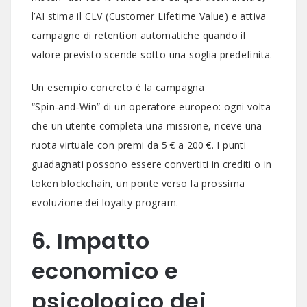
l’AI stima il CLV (Customer Lifetime Value) e attiva
campagne di retention automatiche quando il
valore previsto scende sotto una soglia predefinita.
Un esempio concreto è la campagna
“Spin‑and‑Win” di un operatore europeo: ogni volta
che un utente completa una missione, riceve una
ruota virtuale con premi da 5 € a 200 €. I punti
guadagnati possono essere convertiti in crediti o in
token blockchain, un ponte verso la prossima
evoluzione dei loyalty program.
6. Impatto
economico e
psicologico dei