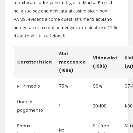
monitorare la frequenza di gioco. Marisa Project,
nella sua sezione dedicata ai casino sicuri non
AAMS, evidenzia come questi strumenti abbiano
aumentato la retention dei giocatori di oltre il 15 %
rispetto ai siti tradizionali.
Slot
Video‑slot
Slo
Caratteristica
meccanica
(1996)
(AI
(1895)
RTP medio
75 %
96 %
97‑
Linee di
1
20‑100
1‑5
pagamento
Bonus
Sì (free
Sì (
No