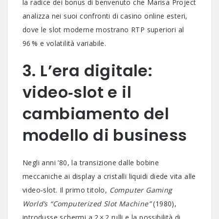
la radice dei bonus di benvenuto che Marisa Project
analizza nei suoi confronti di casino online esteri,
dove le slot moderne mostrano RTP superiori al
96 % e volatilità variabile.
3. L’era digitale:
video‑slot e il
cambiamento del
modello di business
Negli anni ’80, la transizione dalle bobine
meccaniche ai display a cristalli liquidi diede vita alle
video‑slot. Il primo titolo,
Computer Gaming
World’s “Computerized Slot Machine”
(1980),
introdusse schermi a 2 × 2 rulli e la possibilità di