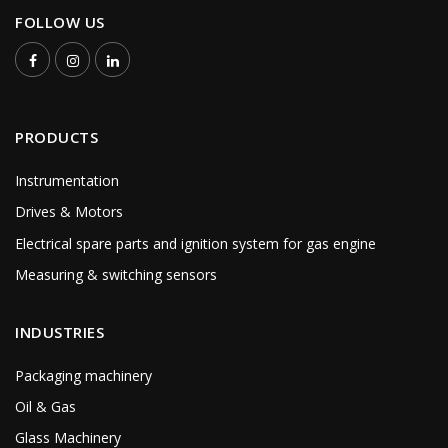
FOLLOW US
PRODUCTS
Instrumentation
Drives & Motors
Electrical spare parts and ignition system for gas engine
Measuring & switching sensors
INDUSTRIES
Packaging machinery
Oil & Gas
Glass Machinery