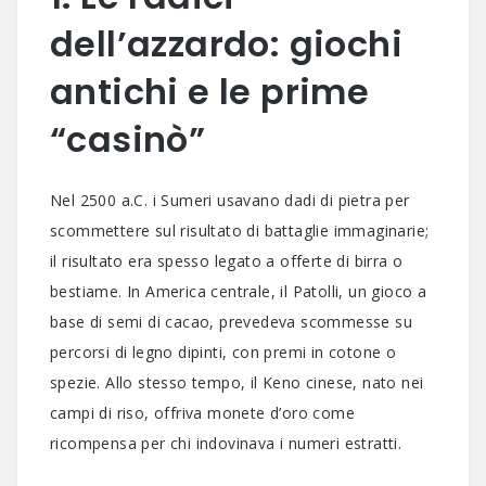
dell’azzardo: giochi
antichi e le prime
“casinò”
Nel 2500 a.C. i Sumeri usavano dadi di pietra per
scommettere sul risultato di battaglie immaginarie;
il risultato era spesso legato a offerte di birra o
bestiame. In America centrale, il Patolli, un gioco a
base di semi di cacao, prevedeva scommesse su
percorsi di legno dipinti, con premi in cotone o
spezie. Allo stesso tempo, il Keno cinese, nato nei
campi di riso, offriva monete d’oro come
ricompensa per chi indovinava i numeri estratti.