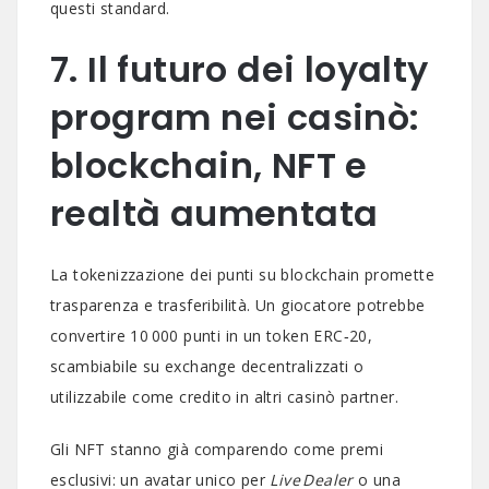
questi standard.
7. Il futuro dei loyalty
program nei casinò:
blockchain, NFT e
realtà aumentata
La tokenizzazione dei punti su blockchain promette
trasparenza e trasferibilità. Un giocatore potrebbe
convertire 10 000 punti in un token ERC‑20,
scambiabile su exchange decentralizzati o
utilizzabile come credito in altri casinò partner.
Gli NFT stanno già comparendo come premi
esclusivi: un avatar unico per
Live Dealer
o una