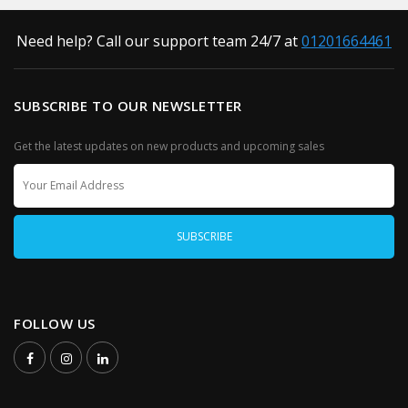
Need help? Call our support team 24/7 at
01201664461
SUBSCRIBE TO OUR NEWSLETTER
Get the latest updates on new products and upcoming sales
FOLLOW US