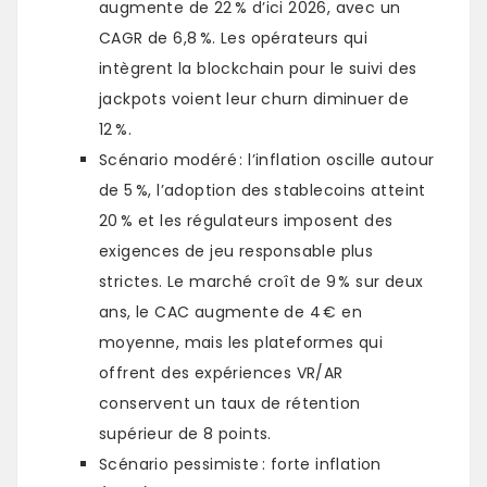
augmente de 22 % d’ici 2026, avec un
CAGR de 6,8 %. Les opérateurs qui
intègrent la blockchain pour le suivi des
jackpots voient leur churn diminuer de
12 %.
Scénario modéré : l’inflation oscille autour
de 5 %, l’adoption des stablecoins atteint
20 % et les régulateurs imposent des
exigences de jeu responsable plus
strictes. Le marché croît de 9 % sur deux
ans, le CAC augmente de 4 € en
moyenne, mais les plateformes qui
offrent des expériences VR/AR
conservent un taux de rétention
supérieur de 8 points.
Scénario pessimiste : forte inflation