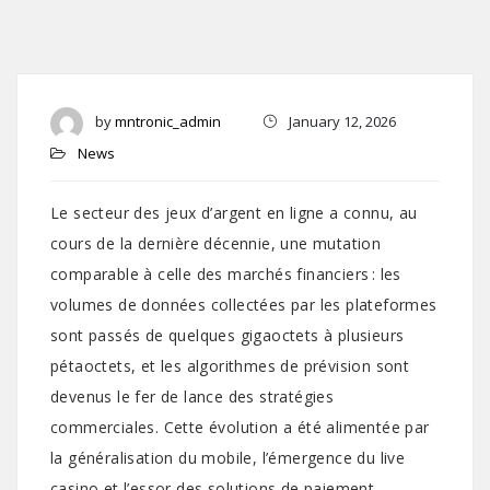
by
mntronic_admin
January 12, 2026
News
Le secteur des jeux d’argent en ligne a connu, au
cours de la dernière décennie, une mutation
comparable à celle des marchés financiers : les
volumes de données collectées par les plateformes
sont passés de quelques gigaoctets à plusieurs
pétaoctets, et les algorithmes de prévision sont
devenus le fer de lance des stratégies
commerciales. Cette évolution a été alimentée par
la généralisation du mobile, l’émergence du live
casino et l’essor des solutions de paiement