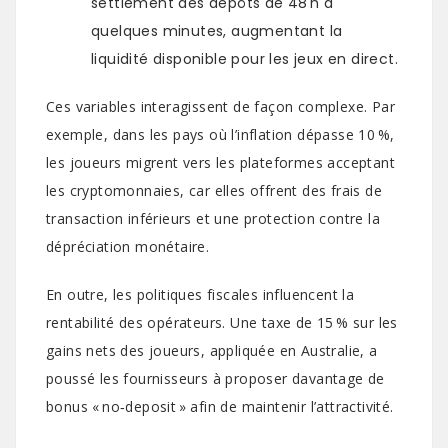
settlement des dépôts de 48 h à
quelques minutes, augmentant la
liquidité disponible pour les jeux en direct.
Ces variables interagissent de façon complexe. Par
exemple, dans les pays où l’inflation dépasse 10 %,
les joueurs migrent vers les plateformes acceptant
les cryptomonnaies, car elles offrent des frais de
transaction inférieurs et une protection contre la
dépréciation monétaire.
En outre, les politiques fiscales influencent la
rentabilité des opérateurs. Une taxe de 15 % sur les
gains nets des joueurs, appliquée en Australie, a
poussé les fournisseurs à proposer davantage de
bonus « no‑deposit » afin de maintenir l’attractivité.