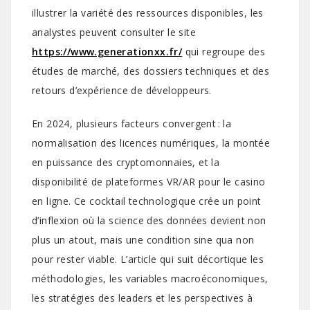
illustrer la variété des ressources disponibles, les
analystes peuvent consulter le site
https://www.generationxx.fr/
qui regroupe des
études de marché, des dossiers techniques et des
retours d’expérience de développeurs.
En 2024, plusieurs facteurs convergent : la
normalisation des licences numériques, la montée
en puissance des cryptomonnaies, et la
disponibilité de plateformes VR/AR pour le casino
en ligne. Ce cocktail technologique crée un point
d’inflexion où la science des données devient non
plus un atout, mais une condition sine qua non
pour rester viable. L’article qui suit décortique les
méthodologies, les variables macroéconomiques,
les stratégies des leaders et les perspectives à