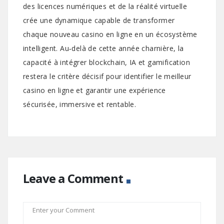
des licences numériques et de la réalité virtuelle
crée une dynamique capable de transformer
chaque nouveau casino en ligne en un écosystème
intelligent. Au‑delà de cette année charnière, la
capacité à intégrer blockchain, IA et gamification
restera le critère décisif pour identifier le meilleur
casino en ligne et garantir une expérience
sécurisée, immersive et rentable.
Leave a Comment