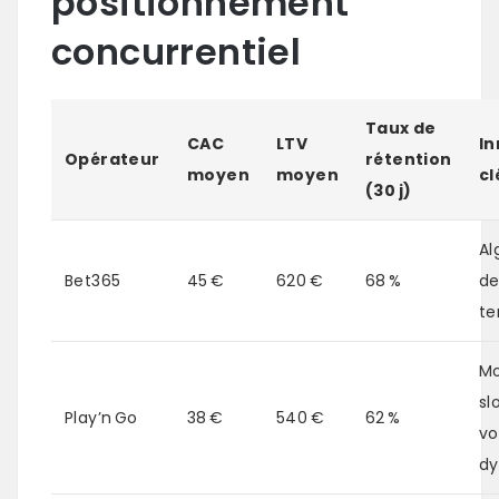
positionnement
concurrentiel
Taux de
CAC
LTV
In
Opérateur
rétention
moyen
moyen
cl
(30 j)
Al
Bet365
45 €
620 €
68 %
de
te
Mo
sl
Play’n Go
38 €
540 €
62 %
vo
d