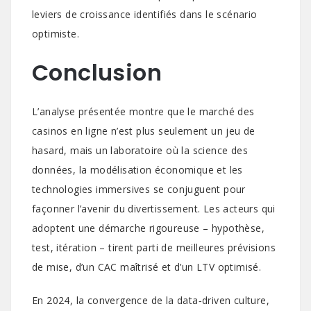
leviers de croissance identifiés dans le scénario
optimiste.
Conclusion
L’analyse présentée montre que le marché des
casinos en ligne n’est plus seulement un jeu de
hasard, mais un laboratoire où la science des
données, la modélisation économique et les
technologies immersives se conjuguent pour
façonner l’avenir du divertissement. Les acteurs qui
adoptent une démarche rigoureuse – hypothèse,
test, itération – tirent parti de meilleures prévisions
de mise, d’un CAC maîtrisé et d’un LTV optimisé.
En 2024, la convergence de la data‑driven culture,