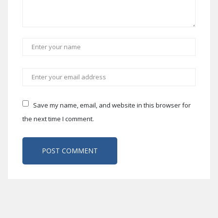
Save my name, email, and website in this browser for
the next time I comment.