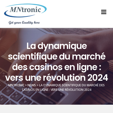
La dynamique
scientifique du marché
des casinos en ligne :
vers une révolution 2024
MNTRONIC
>
NEWS
>
LA DYNAMIQUE SCIENTIFIQUE DU MARCHÉ DES
CASINOS EN LIGNE : VERS UNE RÉVOLUTION 2024