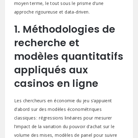
moyen terme, le tout sous le prisme d’une
approche rigoureuse et data‑driven.
1. Méthodologies de
recherche et
modèles quantitatifs
appliqués aux
casinos en ligne
Les chercheurs en économie du jeu s’appuient
d’abord sur des modèles économétriques
classiques : régressions linéaires pour mesurer
l’impact de la variation du pouvoir d’achat sur le
volume des mises, modèles de panel pour suivre