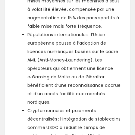
mises moyennes sur les machines à sous
à volatilité élevée, compensée par une
augmentation de 15 % des paris sportifs à
faible mise mais forte fréquence.
Régulations internationales : l’Union
européenne pousse à l’adoption de
licences numériques basées sur le cadre
AML (Anti‑Money‑Laundering). Les
opérateurs qui obtiennent une licence
e‑Gaming de Malte ou de Gibraltar
bénéficient d’une reconnaissance accrue
et d’un accès facilité aux marchés
nordiques.
Cryptomonnaies et paiements
décentralisés : l’intégration de stablecoins
comme USDC a réduit le temps de