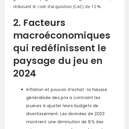
réduisant le coût d’acquisition (CAC) de 12 %.
2. Facteurs
macroéconomiques
qui redéfinissent le
paysage du jeu en
2024
Inflation et pouvoir d’achat : la hausse
généralisée des prix a contraint les
joueurs à ajuster leurs budgets de
divertissement. Les données de 2023
montrent une diminution de 8 % des