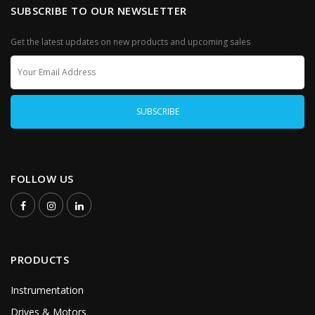
SUBSCRIBE TO OUR NEWSLETTER
Get the latest updates on new products and upcoming sales
FOLLOW US
PRODUCTS
Instrumentation
Drives & Motors