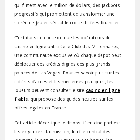
qui flirtent avec le million de dollars, des jackpots
progressifs qui promettent de transformer une
soirée de jeu en véritable conte de fées financier.
C’est dans ce contexte que les opérateurs de
casino en ligne ont créé le Club des Millionnaires,
une communauté exclusive où chaque dépôt peut
débloquer des crédits dignes des plus grands
palaces de Las Vegas. Pour en savoir plus sur les
critères d’accès et les meilleures pratiques, les
joueurs peuvent consulter le site
casino en ligne
fiable
, qui propose des guides neutres sur les
offres légales en France.
Cet article décortique le dispositif en cinq parties :
les exigences d’admission, le rôle central des