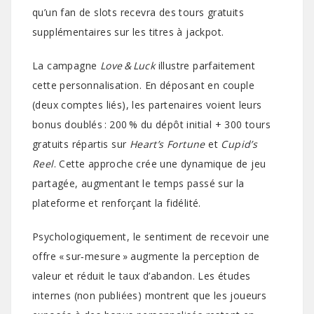
qu’un fan de slots recevra des tours gratuits
supplémentaires sur les titres à jackpot.
La campagne
Love & Luck
illustre parfaitement
cette personnalisation. En déposant en couple
(deux comptes liés), les partenaires voient leurs
bonus doublés : 200 % du dépôt initial + 300 tours
gratuits répartis sur
Heart’s Fortune
et
Cupid’s
Reel
. Cette approche crée une dynamique de jeu
partagée, augmentant le temps passé sur la
plateforme et renforçant la fidélité.
Psychologiquement, le sentiment de recevoir une
offre « sur‑mesure » augmente la perception de
valeur et réduit le taux d’abandon. Les études
internes (non publiées) montrent que les joueurs