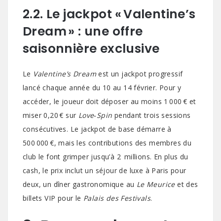
2.2. Le jackpot « Valentine’s
Dream » : une offre
saisonnière exclusive
Le
Valentine’s Dream
est un jackpot progressif
lancé chaque année du 10 au 14 février. Pour y
accéder, le joueur doit déposer au moins 1 000 € et
miser 0,20 € sur
Love‑Spin
pendant trois sessions
consécutives. Le jackpot de base démarre à
500 000 €, mais les contributions des membres du
club le font grimper jusqu’à 2 millions. En plus du
cash, le prix inclut un séjour de luxe à Paris pour
deux, un dîner gastronomique au
Le Meurice
et des
billets VIP pour le
Palais des Festivals
.