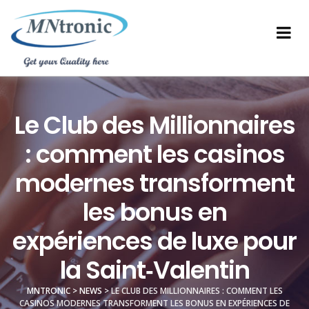
Le Club des Millionnaires
: comment les casinos
modernes transforment
les bonus en
expériences de luxe pour
la Saint‑Valentin
MNTRONIC
>
NEWS
>
LE CLUB DES MILLIONNAIRES : COMMENT LES
CASINOS MODERNES TRANSFORMENT LES BONUS EN EXPÉRIENCES DE