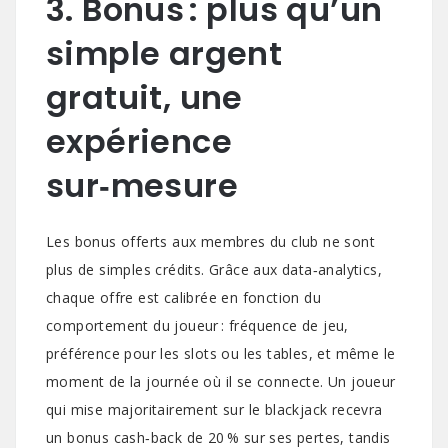
3. Bonus : plus qu’un
simple argent
gratuit, une
expérience
sur‑mesure
Les bonus offerts aux membres du club ne sont
plus de simples crédits. Grâce aux data‑analytics,
chaque offre est calibrée en fonction du
comportement du joueur : fréquence de jeu,
préférence pour les slots ou les tables, et même le
moment de la journée où il se connecte. Un joueur
qui mise majoritairement sur le blackjack recevra
un bonus cash‑back de 20 % sur ses pertes, tandis