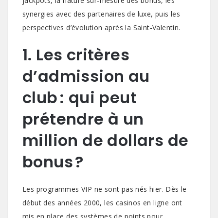
jackpots, la nature sur‑mesure des bonus, les
synergies avec des partenaires de luxe, puis les
perspectives d’évolution après la Saint‑Valentin.
1. Les critères
d’admission au
club : qui peut
prétendre à un
million de dollars de
bonus ?
Les programmes VIP ne sont pas nés hier. Dès le
début des années 2000, les casinos en ligne ont
mis en place des systèmes de points pour