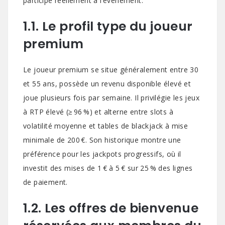
participe réellement à l’événement.
1.1. Le profil type du joueur
premium
Le joueur premium se situe généralement entre 30
et 55 ans, possède un revenu disponible élevé et
joue plusieurs fois par semaine. Il privilégie les jeux
à RTP élevé (≥ 96 %) et alterne entre slots à
volatilité moyenne et tables de blackjack à mise
minimale de 200 €. Son historique montre une
préférence pour les jackpots progressifs, où il
investit des mises de 1 € à 5 € sur 25 % des lignes
de paiement.
1.2. Les offres de bienvenue