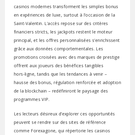
casinos modernes transforment les simples bonus
en expériences de luxe, surtout à l’occasion de la
Saint‑Valentin. L’accès repose sur des critères
financiers stricts, les jackpots restent le moteur
principal, et les offres personnalisées s’enrichissent
grâce aux données comportementales. Les
promotions croisées avec des marques de prestige
offrent aux joueurs des bénéfices tangibles
hors‑ligne, tandis que les tendances à venir –
hausse des bonus, régulation renforcée et adoption
de la blockchain – redéfiniront le paysage des
programmes VIP.
Les lecteurs désireux d’explorer ces opportunités
peuvent se rendre sur des sites de référence
comme Forexagone, qui répertorie les casinos