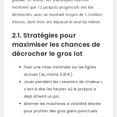
montrent que 12 jackpots progressifs ont été
déclenchés, avec un montant moyen de 1,2 million
d’euros, dont trois ont dépassé le seuil du million.
2.1. Stratégies pour
maximiser les chances de
décrocher le gros lot
Fixer une mise minimale sur les lignes
actives (au moins 0,10 €).
Jouer pendant les « sessions de chaleur »,
c’est‑à‑dire les heures où le jackpot a
déjà atteint un pic.
Alterner les machines à volatilité élevée
pour profiter des gros gains ponctuels.