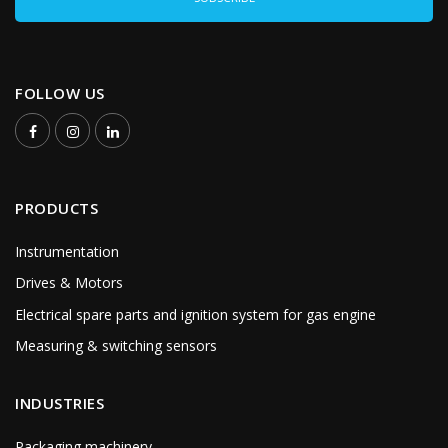
FOLLOW US
PRODUCTS
Instrumentation
Drives & Motors
Electrical spare parts and ignition system for gas engine
Measuring & switching sensors
INDUSTRIES
Packaging machinery