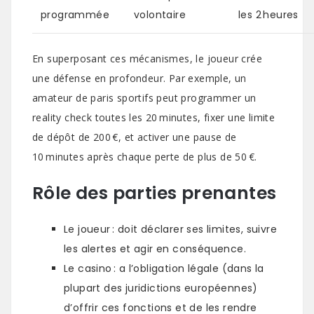
programmée
volontaire
les 2 heures
En superposant ces mécanismes, le joueur crée
une défense en profondeur. Par exemple, un
amateur de paris sportifs peut programmer un
reality check toutes les 20 minutes, fixer une limite
de dépôt de 200 €, et activer une pause de
10 minutes après chaque perte de plus de 50 €.
Rôle des parties prenantes
Le joueur : doit déclarer ses limites, suivre
les alertes et agir en conséquence.
Le casino : a l’obligation légale (dans la
plupart des juridictions européennes)
d’offrir ces fonctions et de les rendre