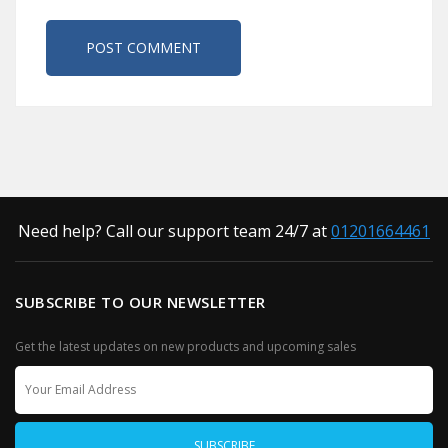
Need help? Call our support team 24/7 at
01201664461
SUBSCRIBE TO OUR NEWSLETTER
Get the latest updates on new products and upcoming sales