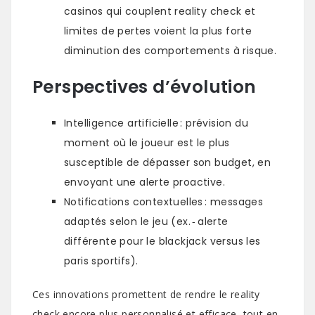
casinos qui couplent reality check et
limites de pertes voient la plus forte
diminution des comportements à risque.
Perspectives d’évolution
Intelligence artificielle : prévision du
moment où le joueur est le plus
susceptible de dépasser son budget, en
envoyant une alerte proactive.
Notifications contextuelles : messages
adaptés selon le jeu (ex. ‑ alerte
différente pour le blackjack versus les
paris sportifs).
Ces innovations promettent de rendre le reality
check encore plus personnalisé et efficace, tout en