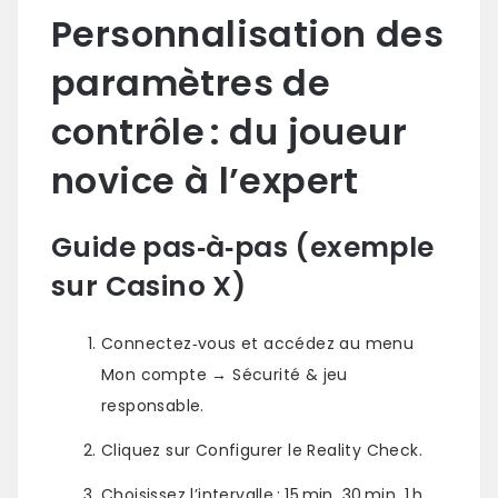
Personnalisation des
paramètres de
contrôle : du joueur
novice à l’expert
Guide pas‑à‑pas (exemple
sur Casino X)
Connectez‑vous et accédez au menu
Mon compte → Sécurité & jeu
responsable.
Cliquez sur Configurer le Reality Check.
Choisissez l’intervalle : 15 min, 30 min, 1 h