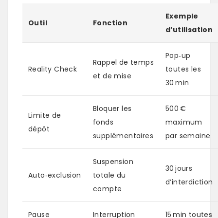
Exemple
Outil
Fonction
d’utilisation
Pop‑up
Rappel de temps
Reality Check
toutes les
et de mise
30 min
Bloquer les
500 €
Limite de
fonds
maximum
dépôt
supplémentaires
par semaine
Suspension
30 jours
Auto‑exclusion
totale du
d’interdiction
compte
Pause
Interruption
15 min toutes