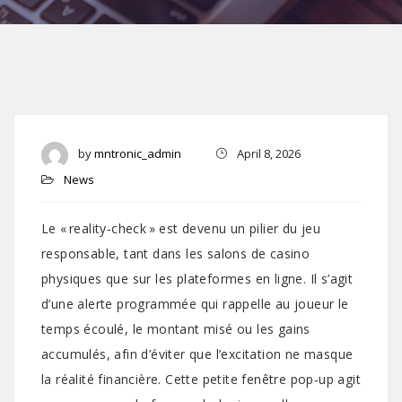
by
mntronic_admin
April 8, 2026
News
Le « reality‑check » est devenu un pilier du jeu
responsable, tant dans les salons de casino
physiques que sur les plateformes en ligne. Il s’agit
d’une alerte programmée qui rappelle au joueur le
temps écoulé, le montant misé ou les gains
accumulés, afin d’éviter que l’excitation ne masque
la réalité financière. Cette petite fenêtre pop‑up agit