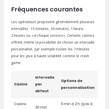
Fréquences courantes
Les opérateurs proposent généralement plusieurs
intervalles : 15 minutes, 30 minutes, 1 heure,
2 heures ou « à chaque session ». Certains casinos
offrent même la possibilité de choisir un intervalle
personnalisé, par exemple toutes les 7 minutes
pour les jeux à haute volatilité comme le crash
game.
Intervalle
Options de
Casino
par
personnalisation
défaut
Casino
5 min à 2 h (pas à
30 min