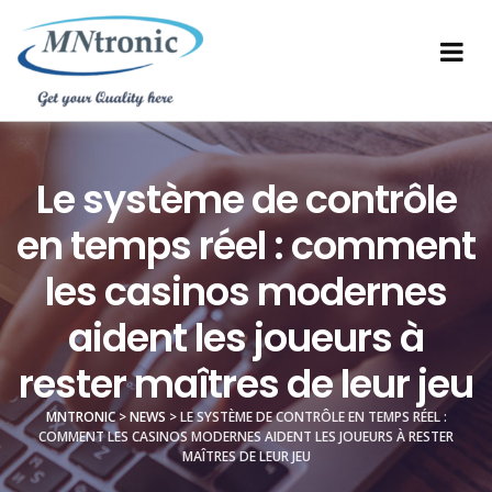
Le système de contrôle
en temps réel : comment
les casinos modernes
aident les joueurs à
rester maîtres de leur jeu
MNTRONIC
>
NEWS
>
LE SYSTÈME DE CONTRÔLE EN TEMPS RÉEL :
COMMENT LES CASINOS MODERNES AIDENT LES JOUEURS À RESTER
MAÎTRES DE LEUR JEU