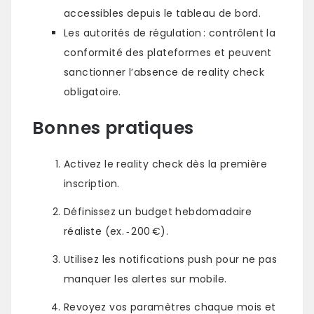
accessibles depuis le tableau de bord.
Les autorités de régulation : contrôlent la
conformité des plateformes et peuvent
sanctionner l’absence de reality check
obligatoire.
Bonnes pratiques
Activez le reality check dès la première
inscription.
Définissez un budget hebdomadaire
réaliste (ex. ‑ 200 €).
Utilisez les notifications push pour ne pas
manquer les alertes sur mobile.
Revoyez vos paramètres chaque mois et