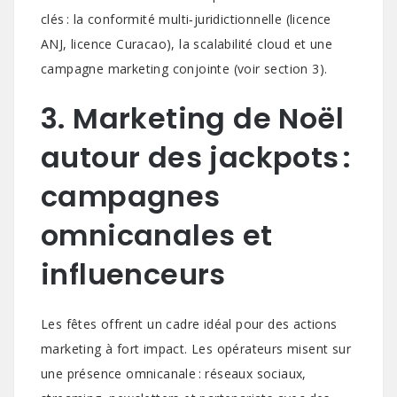
clés : la conformité multi‑juridictionnelle (licence
ANJ, licence Curacao), la scalabilité cloud et une
campagne marketing conjointe (voir section 3).
3. Marketing de Noël
autour des jackpots :
campagnes
omnicanales et
influenceurs
Les fêtes offrent un cadre idéal pour des actions
marketing à fort impact. Les opérateurs misent sur
une présence omnicanale : réseaux sociaux,