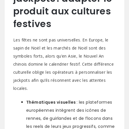
produit aux cultures
festives
Les fêtes ne sont pas universelles. En Europe, le
sapin de Noël et les marchés de Noël sont des
symboles forts, alors qu’en Asie, le Nouvel An
chinois domine le calendrier festif. Cette différence
culturelle oblige les opérateurs à personnaliser les
jackpots afin qu’ils résonnent avec les attentes
locales.
Thématiques visuelles
: les plateformes
européennes intègrent des icônes de
rennes, de guirlandes et de flocons dans
les reels de leurs jeux progressifs, comme