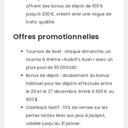
offrent des bonus de dépôt de 100 %
jusqu’à 200 €, créant ainsi une vague de
trafic qualifié.
Offres promotionnelles
Tournois de Noël : chaque dimanche, un
tournoi à thème « Rudolf’s Rush » avec un
prize pool de 50 000 USD.
Bonus de dépôt : doublement du bonus
habituel pour les dépôts effectués entre
le 20 et le 27 décembre, limité à 500 € ou
600 $.
Cashback festif : 10 % de remise sur les
pertes nettes liées aux jeux à jackpot,
valable jusqu’au 31 janvier.