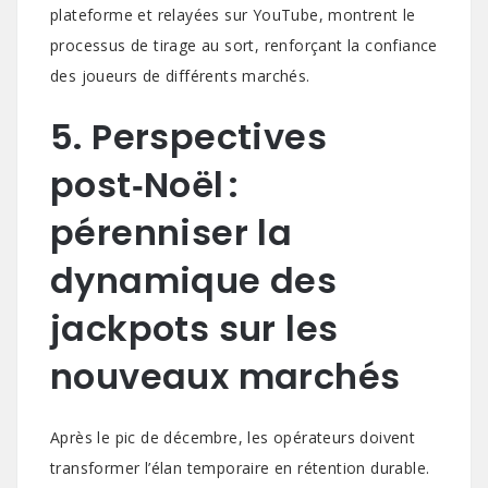
plateforme et relayées sur YouTube, montrent le
processus de tirage au sort, renforçant la confiance
des joueurs de différents marchés.
5. Perspectives
post‑Noël :
pérenniser la
dynamique des
jackpots sur les
nouveaux marchés
Après le pic de décembre, les opérateurs doivent
transformer l’élan temporaire en rétention durable.