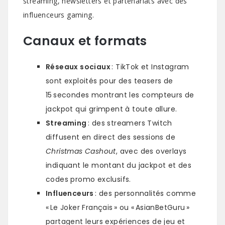
streaming, newsletters et partenariats avec des
influenceurs gaming.
Canaux et formats
Réseaux sociaux
: TikTok et Instagram
sont exploités pour des teasers de
15 secondes montrant les compteurs de
jackpot qui grimpent à toute allure.
Streaming
: des streamers Twitch
diffusent en direct des sessions de
Christmas Cashout
, avec des overlays
indiquant le montant du jackpot et des
codes promo exclusifs.
Influenceurs
: des personnalités comme
« Le Joker Français » ou « AsianBetGuru »
partagent leurs expériences de jeu et