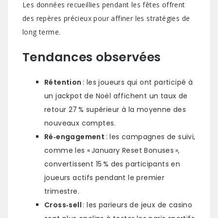
Les données recueillies pendant les fêtes offrent
des repères précieux pour affiner les stratégies de
long terme.
Tendances observées
Rétention
: les joueurs qui ont participé à
un jackpot de Noël affichent un taux de
retour 27 % supérieur à la moyenne des
nouveaux comptes.
Ré‑engagement
: les campagnes de suivi,
comme les « January Reset Bonuses »,
convertissent 15 % des participants en
joueurs actifs pendant le premier
trimestre.
Cross‑sell
: les parieurs de jeux de casino