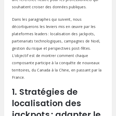
souhaitent croiser des données publiques.
Dans les paragraphes qui suivent, nous
décortiquerons les leviers mis en œuvre par les
plateformes leaders : localisation des jackpots,
partenariats technologiques, campagnes de Noël,
gestion du risque et perspectives post‑fêtes.
L’objectif est de montrer comment chaque
composante participe à la conquête de nouveaux
territoires, du Canada à la Chine, en passant par la
France.
1. Stratégies de
localisation des
jackpots : adapter le