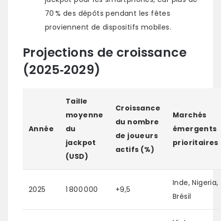
70 % des dépôts pendant les fêtes
proviennent de dispositifs mobiles.
Projections de croissance
(2025‑2029)
Taille
Croissance
moyenne
Marchés
du nombre
Année
du
émergents
de joueurs
jackpot
prioritaires
actifs (%)
(USD)
Inde, Nigeria,
2025
1 800 000
+9,5
Brésil