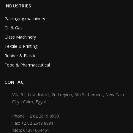
INDUSTRIES
Packaging machinery
Oil & Gas
Glass Machinery
Textile & Printing
Rubber & Plastic
Food & Pharmaceutical
CONTACT
Villa 34, first district, 2nd region, 5th Settlement, New Cairo
City - Cairo, Egypt
Phone:
+2 02 2619 8990
Fax:
+2 02 2619 8991
Mob:
01201664461