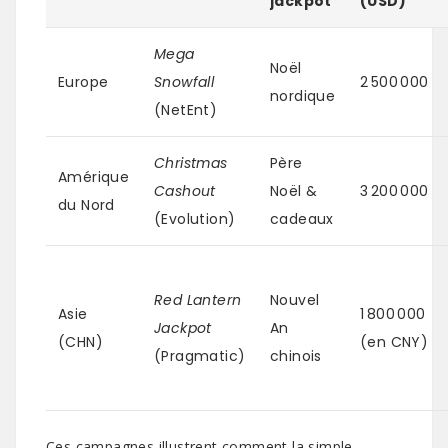
jackpot
(USD)
Mega
Noël
Europe
Snowfall
2 500 000
nordique
(NetEnt)
Christmas
Père
Amérique
Cashout
Noël &
3 200 000
du Nord
(Evolution)
cadeaux
Red Lantern
Nouvel
Asie
1 800 000
Jackpot
An
(CHN)
(en CNY)
(Pragmatic)
chinois
Ces campagnes illustrent comment la simple