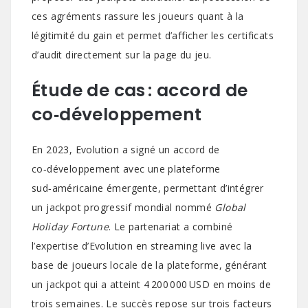
ces agréments rassure les joueurs quant à la
légitimité du gain et permet d’afficher les certificats
d’audit directement sur la page du jeu.
Étude de cas : accord de
co‑développement
En 2023, Evolution a signé un accord de
co‑développement avec une plateforme
sud‑américaine émergente, permettant d’intégrer
un jackpot progressif mondial nommé
Global
Holiday Fortune
. Le partenariat a combiné
l’expertise d’Evolution en streaming live avec la
base de joueurs locale de la plateforme, générant
un jackpot qui a atteint 4 200 000 USD en moins de
trois semaines. Le succès repose sur trois facteurs