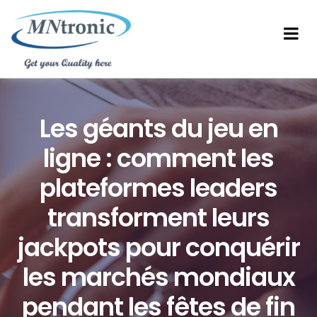
Les géants du jeu en
ligne : comment les
plateformes leaders
transforment leurs
jackpots pour conquérir
les marchés mondiaux
pendant les fêtes de fin