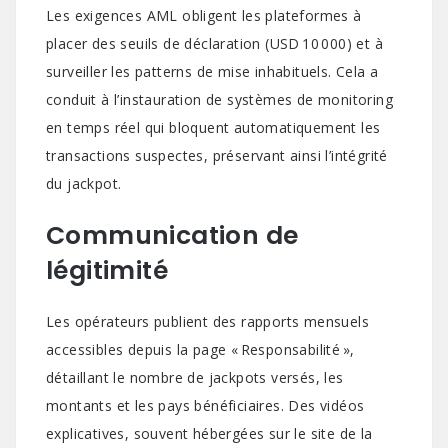
Les exigences AML obligent les plateformes à
placer des seuils de déclaration (USD 10 000) et à
surveiller les patterns de mise inhabituels. Cela a
conduit à l’instauration de systèmes de monitoring
en temps réel qui bloquent automatiquement les
transactions suspectes, préservant ainsi l’intégrité
du jackpot.
Communication de
légitimité
Les opérateurs publient des rapports mensuels
accessibles depuis la page « Responsabilité »,
détaillant le nombre de jackpots versés, les
montants et les pays bénéficiaires. Des vidéos
explicatives, souvent hébergées sur le site de la