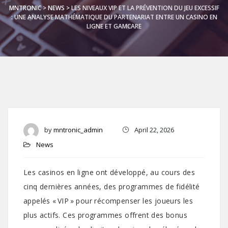
MNTRONIC
>
NEWS
>
LES NIVEAUX VIP ET LA PRÉVENTION DU JEU EXCESSIF
: UNE ANALYSE MATHÉMATIQUE DU PARTENARIAT ENTRE UN CASINO EN
LIGNE ET GAMCARE
by
mntronic_admin
April 22, 2026
News
Les casinos en ligne ont développé, au cours des
cinq dernières années, des programmes de fidélité
appelés « VIP » pour récompenser les joueurs les
plus actifs. Ces programmes offrent des bonus