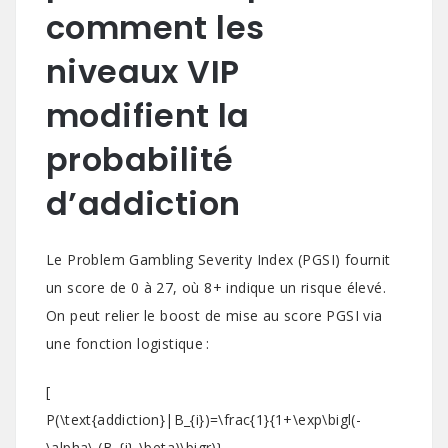
comment les
niveaux VIP
modifient la
probabilité
d’addiction
Le Problem Gambling Severity Index (PGSI) fournit
un score de 0 à 27, où 8+ indique un risque élevé.
On peut relier le boost de mise au score PGSI via
une fonction logistique :
[
P(\text{addiction}|B_{i})=\frac{1}{1+\exp\bigl(-
\alpha\,(B_{i}-\beta)\bigr)}