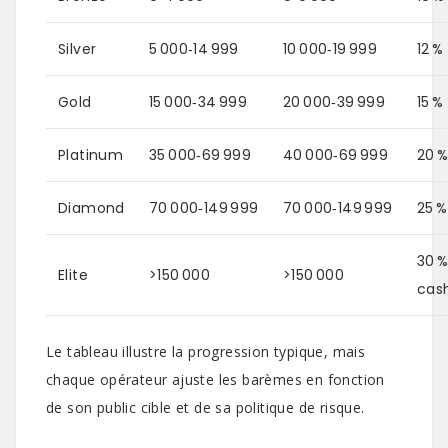
Silver
5 000‑14 999
10 000‑19 999
12 %
Gold
15 000‑34 999
20 000‑39 999
15 %
Platinum
35 000‑69 999
40 000‑69 999
20 
Diamond
70 000‑149 999
70 000‑149 999
25 %
30 %
Elite
>150 000
>150 000
cas
Le tableau illustre la progression typique, mais
chaque opérateur ajuste les barèmes en fonction
de son public cible et de sa politique de risque.