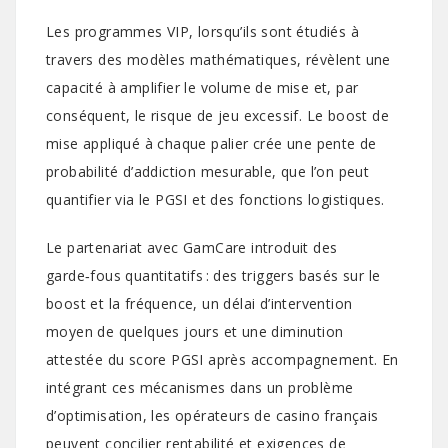
Les programmes VIP, lorsqu’ils sont étudiés à
travers des modèles mathématiques, révèlent une
capacité à amplifier le volume de mise et, par
conséquent, le risque de jeu excessif. Le boost de
mise appliqué à chaque palier crée une pente de
probabilité d’addiction mesurable, que l’on peut
quantifier via le PGSI et des fonctions logistiques.
Le partenariat avec GamCare introduit des
garde‑fous quantitatifs : des triggers basés sur le
boost et la fréquence, un délai d’intervention
moyen de quelques jours et une diminution
attestée du score PGSI après accompagnement. En
intégrant ces mécanismes dans un problème
d’optimisation, les opérateurs de casino français
peuvent concilier rentabilité et exigences de