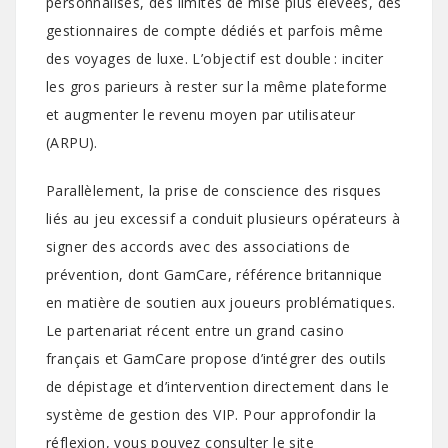
personnalisés, des limites de mise plus élevées, des
gestionnaires de compte dédiés et parfois même
des voyages de luxe. L’objectif est double : inciter
les gros parieurs à rester sur la même plateforme
et augmenter le revenu moyen par utilisateur
(ARPU).
Parallèlement, la prise de conscience des risques
liés au jeu excessif a conduit plusieurs opérateurs à
signer des accords avec des associations de
prévention, dont GamCare, référence britannique
en matière de soutien aux joueurs problématiques.
Le partenariat récent entre un grand casino
français et GamCare propose d’intégrer des outils
de dépistage et d’intervention directement dans le
système de gestion des VIP. Pour approfondir la
réflexion, vous pouvez consulter le site