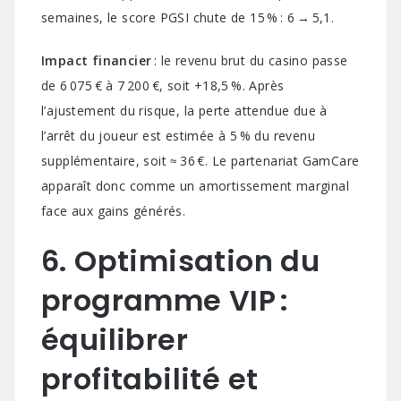
semaines, le score PGSI chute de 15 % : 6 → 5,1.
Impact financier
: le revenu brut du casino passe
de 6 075 € à 7 200 €, soit +18,5 %. Après
l’ajustement du risque, la perte attendue due à
l’arrêt du joueur est estimée à 5 % du revenu
supplémentaire, soit ≈ 36 €. Le partenariat GamCare
apparaît donc comme un amortissement marginal
face aux gains générés.
6. Optimisation du
programme VIP :
équilibrer
profitabilité et