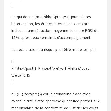
]
Ce qui donne (\mathbb{E}[\tau]=4) jours. Après
l’intervention, les études internes de GamCare
indiquent une réduction moyenne du score PGSI de
15 % après deux semaines d’accompagnement.
La déceleration du risque peut être modélisée par :
[
P_{\text{post}}=P_{\text{pre}}\,(1-\delta),\quad
\delta=0.15
]
où (P_{\text{pre}}) est la probabilité d’addiction
avant l’alerte. Cette approche quantifiée permet aux
responsables de la conformité de justifier les coûts