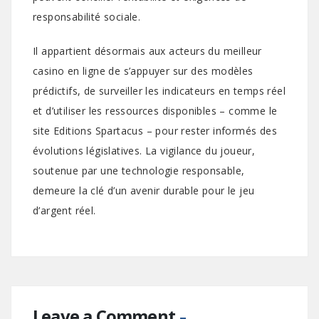
responsabilité sociale.
Il appartient désormais aux acteurs du meilleur
casino en ligne de s’appuyer sur des modèles
prédictifs, de surveiller les indicateurs en temps réel
et d’utiliser les ressources disponibles – comme le
site Editions Spartacus – pour rester informés des
évolutions législatives. La vigilance du joueur,
soutenue par une technologie responsable,
demeure la clé d’un avenir durable pour le jeu
d’argent réel.
Leave a Comment