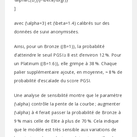
]
avec (\alpha=3) et (\beta=1.4) calibrés sur des
données de suivi anonymisées.
Ainsi, pour un Bronze ((B=1)), la probabilité
d’atteindre le seuil PGSI ≥ 8 est d’environ 12 %. Pour
un Platinum ((B=1.6)), elle grimpe à 38 %. Chaque
palier supplémentaire ajoute, en moyenne, ≈ 8 % de
probabilité d’escalade du score PGSI.
Une analyse de sensibilité montre que le paramètre
(\alpha) contrôle la pente de la courbe ; augmenter
(\alpha) à 4 ferait passer la probabilité de Bronze à
9 % mais celle de Elite à plus de 70 %. Cela indique
que le modèle est très sensible aux variations de