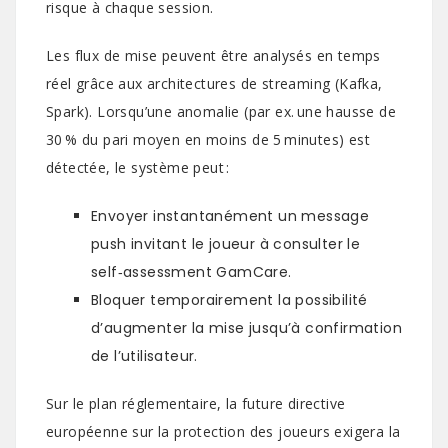
risque à chaque session.
Les flux de mise peuvent être analysés en temps
réel grâce aux architectures de streaming (Kafka,
Spark). Lorsqu’une anomalie (par ex. une hausse de
30 % du pari moyen en moins de 5 minutes) est
détectée, le système peut :
Envoyer instantanément un message
push invitant le joueur à consulter le
self‑assessment GamCare.
Bloquer temporairement la possibilité
d’augmenter la mise jusqu’à confirmation
de l’utilisateur.
Sur le plan réglementaire, la future directive
européenne sur la protection des joueurs exigera la