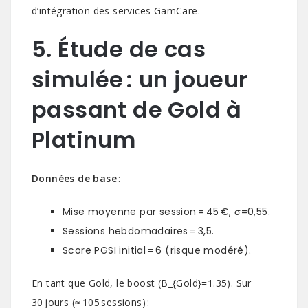
d’intégration des services GamCare.
5. Étude de cas
simulée : un joueur
passant de Gold à
Platinum
Données de base
:
Mise moyenne par session = 45 €, σ=0,55.
Sessions hebdomadaires = 3,5.
Score PGSI initial = 6 (risque modéré).
En tant que Gold, le boost (B_{Gold}=1.35). Sur
30 jours (≈ 105 sessions) :