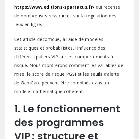
https://www.editions-spartacus.fr/
qui recense
de nombreuses ressources sur la régulation des
jeux en ligne.
Cet article décortique, à l’aide de modèles
statistiques et probabilistes, l’influence des
différents paliers VIP sur les comportements à
risque. Nous montrerons comment les variables de
mise, le score de risque PGSI et les seuils d’alerte
de GamCare peuvent être combinés dans un
modèle mathématique cohérent.
1. Le fonctionnement
des programmes
VIP : structure et