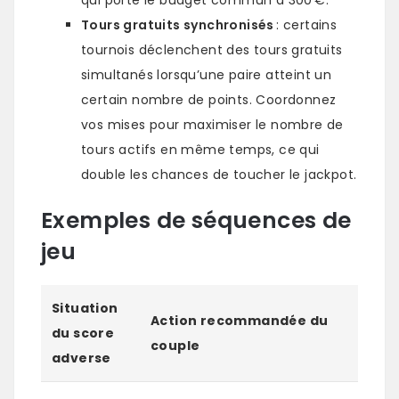
Tours gratuits synchronisés
: certains
tournois déclenchent des tours gratuits
simultanés lorsqu’une paire atteint un
certain nombre de points. Coordonnez
vos mises pour maximiser le nombre de
tours actifs en même temps, ce qui
double les chances de toucher le jackpot.
Exemples de séquences de
jeu
Situation
Action recommandée du
du score
couple
adverse