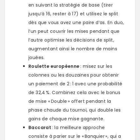
en suivant la stratégie de base (tirer
jusqu’à 16, rester à 17) et utilisez le split
dès que vous avez une paire d’as. En duo,
l’un peut couvrir les mises pendant que
l’autre optimise les décisions de split,
augmentant ainsi le nombre de mains
jouées.
Roulette européenne
: misez sur les
colonnes ou les douzaines pour obtenir
un paiement de 2 : 1 avec une probabilité
de 32,4 %. Combinez cela avec le bonus
de mise « Double » offert pendant la
phase chaude du tournoi, qui double les
gains de chaque mise gagnante.
Baccarat
: la meilleure approche
consiste à parier sur le « Banquier », qui a