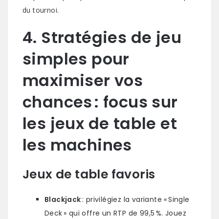
du tournoi.
4. Stratégies de jeu
simples pour
maximiser vos
chances : focus sur
les jeux de table et
les machines
Jeux de table favoris
Blackjack
: privilégiez la variante « Single
Deck » qui offre un RTP de 99,5 %. Jouez