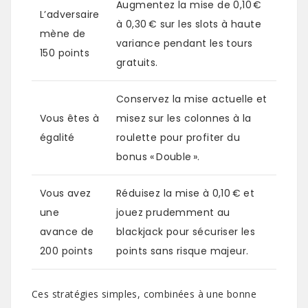
Augmentez la mise de 0,10 €
L’adversaire
à 0,30 € sur les slots à haute
mène de
variance pendant les tours
150 points
gratuits.
Conservez la mise actuelle et
Vous êtes à
misez sur les colonnes à la
égalité
roulette pour profiter du
bonus « Double ».
Vous avez
Réduisez la mise à 0,10 € et
une
jouez prudemment au
avance de
blackjack pour sécuriser les
200 points
points sans risque majeur.
Ces stratégies simples, combinées à une bonne