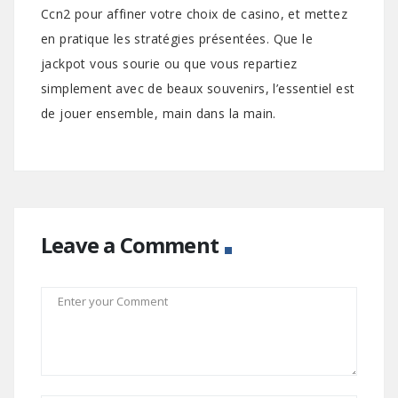
Ccn2 pour affiner votre choix de casino, et mettez
en pratique les stratégies présentées. Que le
jackpot vous sourie ou que vous repartiez
simplement avec de beaux souvenirs, l’essentiel est
de jouer ensemble, main dans la main.
Leave a Comment