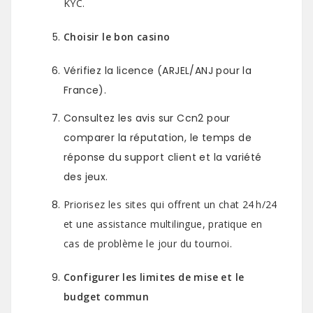
KYC.
Choisir le bon casino
Vérifiez la licence (ARJEL/ANJ pour la
France).
Consultez les avis sur Ccn2 pour
comparer la réputation, le temps de
réponse du support client et la variété
des jeux.
Priorisez les sites qui offrent un chat 24 h/24
et une assistance multilingue, pratique en
cas de problème le jour du tournoi.
Configurer les limites de mise et le
budget commun