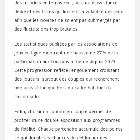
des tutoriels en temps réel, un chat d’assistance
dédié et des filtres qui limitent la volatilité des jeux
afin que les novices ne soient pas submergés par
des fluctuations trop brutales.
Les statistiques publiées par les associations de
jeux en ligne montrent une hausse de 27 % de la
participation aux tournois à thème depuis 2023.
Cette progression reflète l’engouement croissant
des joueurs, surtout des couples qui recherchent
une activité ludique hors du cadre habituel du
casino solo.
Enfin, choisir un tournoi en couple permet de
profiter d’une double exposition aux programmes
de fidélité. Chaque partenaire accumule des points,
ce qui double les chances de débloquer des