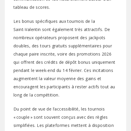
tableau de scores.
Les bonus spécifiques aux tournois de la
Saint‑Valentin sont également très attractifs. De
nombreux opérateurs proposent des jackpots
doubles, des tours gratuits supplémentaires pour
chaque paire inscrite, voire des promotions 2026
qui offrent des crédits de dépôt bonus uniquement
pendant le week‑end du 14 février. Ces incitations
augmentent la valeur moyenne des gains et
encouragent les participants à rester actifs tout au
long de la compétition.
Du point de vue de l’accessibilité, les tournois
« couple » sont souvent conçus avec des règles
simplifiées. Les plateformes mettent à disposition