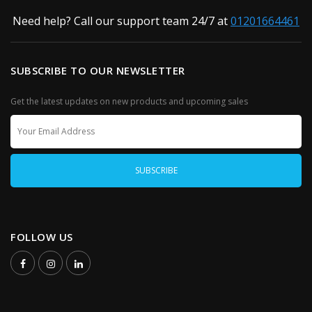
Need help? Call our support team 24/7 at
01201664461
SUBSCRIBE TO OUR NEWSLETTER
Get the latest updates on new products and upcoming sales
FOLLOW US