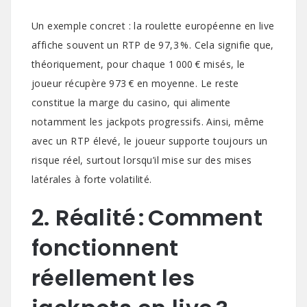
Un exemple concret : la roulette européenne en live
affiche souvent un RTP de 97,3 %. Cela signifie que,
théoriquement, pour chaque 1 000 € misés, le
joueur récupère 973 € en moyenne. Le reste
constitue la marge du casino, qui alimente
notamment les jackpots progressifs. Ainsi, même
avec un RTP élevé, le joueur supporte toujours un
risque réel, surtout lorsqu’il mise sur des mises
latérales à forte volatilité.
2. Réalité : Comment
fonctionnent
réellement les