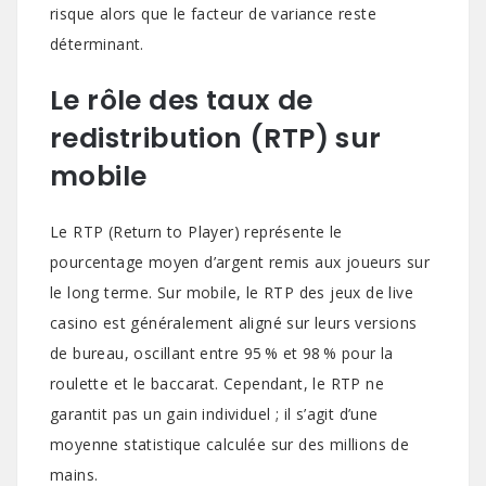
risque alors que le facteur de variance reste
déterminant.
Le rôle des taux de
redistribution (RTP) sur
mobile
Le RTP (Return to Player) représente le
pourcentage moyen d’argent remis aux joueurs sur
le long terme. Sur mobile, le RTP des jeux de live
casino est généralement aligné sur leurs versions
de bureau, oscillant entre 95 % et 98 % pour la
roulette et le baccarat. Cependant, le RTP ne
garantit pas un gain individuel ; il s’agit d’une
moyenne statistique calculée sur des millions de
mains.