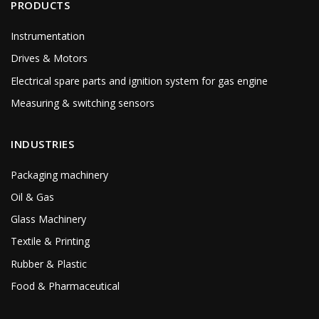
PRODUCTS
Instrumentation
Drives & Motors
Electrical spare parts and ignition system for gas engine
Measuring & switching sensors
INDUSTRIES
Packaging machinery
Oil & Gas
Glass Machinery
Textile & Printing
Rubber & Plastic
Food & Pharmaceutical