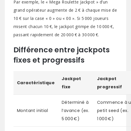
Par exemple, le « Mega Roulette Jackpot » d’un
grand opérateur augmente de 2 € à chaque mise de
10 € sur la case « 0 » ou « 00 ». Si 5 000 joueurs
misent chacun 10 €, le jackpot grimpe de 10 000 €,
passant rapidement de 20 000 € à 30 000 €.
Différence entre jackpots
fixes et progressifs
Jackpot
Jackpot
Caractéristique
fixe
progressif
Déterminé à
Commence à 
Montant initial
l’avance (ex.
petit seed (ex.
5 000 €)
1 000 €)