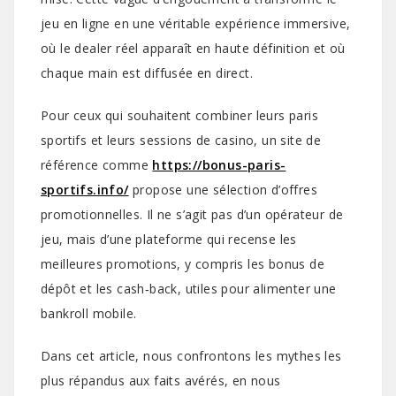
jeu en ligne en une véritable expérience immersive,
où le dealer réel apparaît en haute définition et où
chaque main est diffusée en direct.
Pour ceux qui souhaitent combiner leurs paris
sportifs et leurs sessions de casino, un site de
référence comme
https://bonus-paris-
sportifs.info/
propose une sélection d’offres
promotionnelles. Il ne s’agit pas d’un opérateur de
jeu, mais d’une plateforme qui recense les
meilleures promotions, y compris les bonus de
dépôt et les cash‑back, utiles pour alimenter une
bankroll mobile.
Dans cet article, nous confrontons les mythes les
plus répandus aux faits avérés, en nous