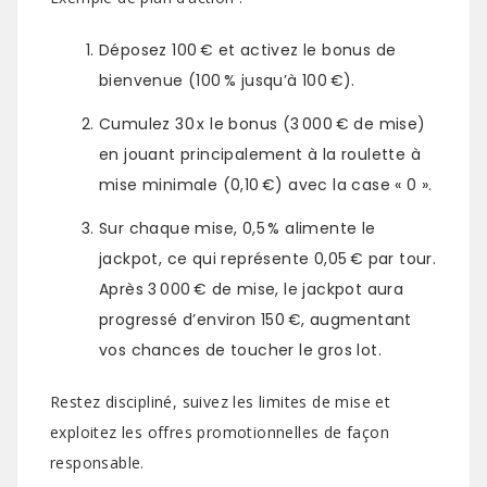
Déposez 100 € et activez le bonus de
bienvenue (100 % jusqu’à 100 €).
Cumulez 30 x le bonus (3 000 € de mise)
en jouant principalement à la roulette à
mise minimale (0,10 €) avec la case « 0 ».
Sur chaque mise, 0,5 % alimente le
jackpot, ce qui représente 0,05 € par tour.
Après 3 000 € de mise, le jackpot aura
progressé d’environ 150 €, augmentant
vos chances de toucher le gros lot.
Restez discipliné, suivez les limites de mise et
exploitez les offres promotionnelles de façon
responsable.