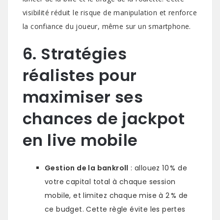
visibilité réduit le risque de manipulation et renforce
la confiance du joueur, même sur un smartphone.
6. Stratégies
réalistes pour
maximiser ses
chances de jackpot
en live mobile
Gestion de la bankroll
: allouez 10 % de
votre capital total à chaque session
mobile, et limitez chaque mise à 2 % de
ce budget. Cette règle évite les pertes