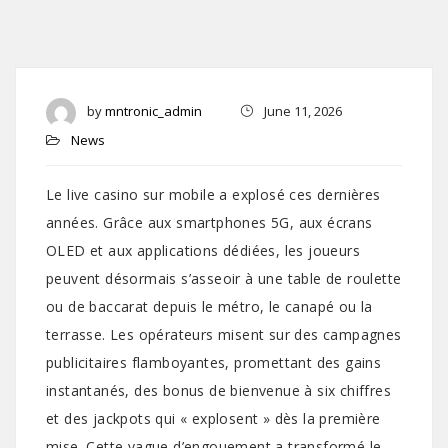
by
mntronic_admin
June 11, 2026
News
Le live casino sur mobile a explosé ces dernières
années. Grâce aux smartphones 5G, aux écrans
OLED et aux applications dédiées, les joueurs
peuvent désormais s’asseoir à une table de roulette
ou de baccarat depuis le métro, le canapé ou la
terrasse. Les opérateurs misent sur des campagnes
publicitaires flamboyantes, promettant des gains
instantanés, des bonus de bienvenue à six chiffres
et des jackpots qui « explosent » dès la première
mise. Cette vague d’engouement a transformé le