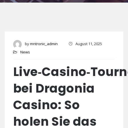
by
mntronic_admin
August 11, 2025
News
Live‑Casino‑Tour
bei Dragonia
Casino: So
holen Sie das