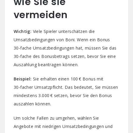
wie Sie sie
vermeiden
Wichtig:
Viele Spieler unterschätzen die
Umsatzbedingungen von Boni. Wenn ein Bonus
30‑fache Umsatzbedingungen hat, müssen Sie das
30‑fache des Bonusbetrags setzen, bevor Sie eine
Auszahlung beantragen können.
Beispiel:
Sie erhalten einen 100 € Bonus mit
30‑facher Umsatzpflicht. Das bedeutet, Sie müssen
mindestens 3.000 € setzen, bevor Sie den Bonus
auszahlen können.
Um solche Fallen zu umgehen, wählen Sie
Angebote mit niedrigen Umsatzbedingungen und