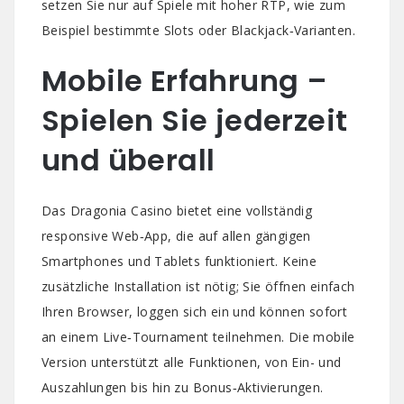
setzen Sie nur auf Spiele mit hoher RTP, wie zum
Beispiel bestimmte Slots oder Blackjack‑Varianten.
Mobile Erfahrung –
Spielen Sie jederzeit
und überall
Das Dragonia Casino bietet eine vollständig
responsive Web‑App, die auf allen gängigen
Smartphones und Tablets funktioniert. Keine
zusätzliche Installation ist nötig; Sie öffnen einfach
Ihren Browser, loggen sich ein und können sofort
an einem Live‑Tournament teilnehmen. Die mobile
Version unterstützt alle Funktionen, von Ein- und
Auszahlungen bis hin zu Bonus‑Aktivierungen.