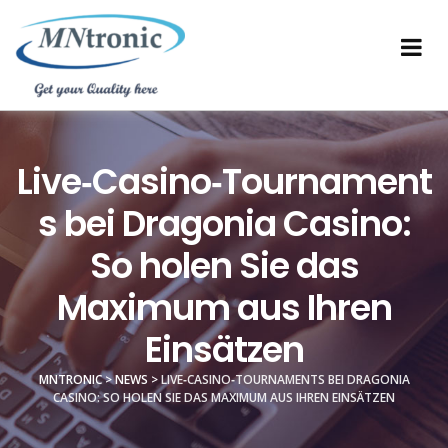
Live‑Casino‑Tournament
s bei Dragonia Casino:
So holen Sie das
Maximum aus Ihren
Einsätzen
MNTRONIC
>
NEWS
>
LIVE‑CASINO‑TOURNAMENTS BEI DRAGONIA
CASINO: SO HOLEN SIE DAS MAXIMUM AUS IHREN EINSÄTZEN