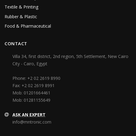
Textile & Printing
Rubber & Plastic
Food & Pharmaceutical
CONTACT
Villa 34, first district, 2nd region, 5th Settlement, New Cairo
City - Cairo, Egypt
Phone:
+2 02 2619 8990
Fax:
+2 02 2619 8991
Mob:
01201664461
Mob:
01281155649
ASK AN EXPERT
info@mntronic.com