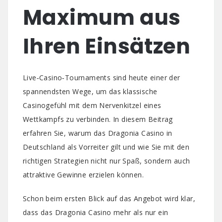
Maximum aus
Ihren Einsätzen
Live‑Casino‑Tournaments sind heute einer der
spannendsten Wege, um das klassische
Casinogefühl mit dem Nervenkitzel eines
Wettkampfs zu verbinden. In diesem Beitrag
erfahren Sie, warum das Dragonia Casino in
Deutschland als Vorreiter gilt und wie Sie mit den
richtigen Strategien nicht nur Spaß, sondern auch
attraktive Gewinne erzielen können.
Schon beim ersten Blick auf das Angebot wird klar,
dass das Dragonia Casino mehr als nur ein