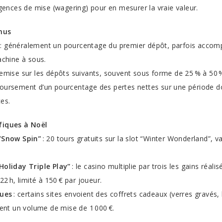
igences de mise (wagering) pour en mesurer la vraie valeur.
nus
: généralement un pourcentage du premier dépôt, parfois accom
achine à sous.
remise sur les dépôts suivants, souvent sous forme de 25 % à 50
oursement d’un pourcentage des pertes nettes sur une période d
es.
fiques à Noël
“Snow Spin”
: 20 tours gratuits sur la slot “Winter Wonderland”, 
Holiday Triple Play”
: le casino multiplie par trois les gains réali
22 h, limité à 150 € par joueur.
ues
: certains sites envoient des coffrets cadeaux (verres gravés,
nent un volume de mise de 1 000 €.