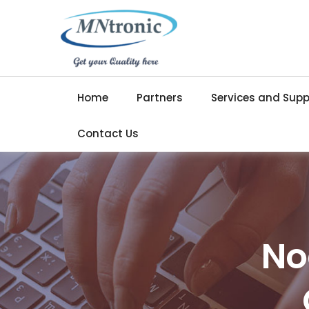
Home
Partners
Services and Supp
Contact Us
No