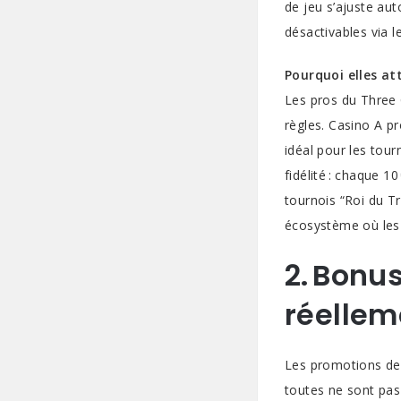
de jeu s’ajuste aut
désactivables via 
Pourquoi elles att
Les pros du Three 
règles. Casino A pr
idéal pour les tou
fidélité : chaque 
tournois “Roi du T
écosystème où les 
2. Bonus
réellem
Les promotions de 
toutes ne sont pas