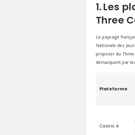
1. Les 
Three C
Le paysage français
Nationale des Jeux
proposer du Three 
démarquent par leu
Plateforme
Casino A