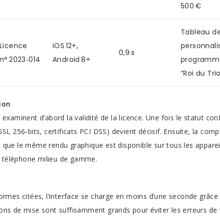
500 €
Tableau de
Licence
iOS 12+,
personnali
0,9 s
n° 2023‑014
Android 8+
programme 
“Roi du Tri
ion
 examinent d’abord la validité de la licence. Une fois le statut conf
SSL 256‑bits, certificats PCI DSS) devient décisif. Ensuite, la compa
 que le même rendu graphique est disponible sur tous les appare
téléphone milieu de gamme.
formes citées, l’interface se charge en moins d’une seconde grâ
ons de mise sont suffisamment grands pour éviter les erreurs de t