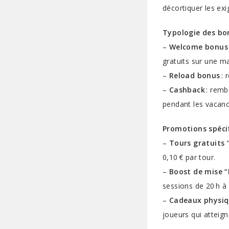
décortiquer les ex
Typologie des bo
–
Welcome bonus
gratuits sur une m
–
Reload bonus
: 
–
Cashback
: remb
pendant les vacanc
Promotions spéci
–
Tours gratuits 
0,10 € par tour.
–
Boost de mise “
sessions de 20 h à 
–
Cadeaux physiq
joueurs qui atteig