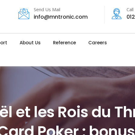
Send Us Mail
Call
info@mntronic.com
01
ort
About Us
Reference
Careers
ël et les Rois du Th
Card Poker : bonus