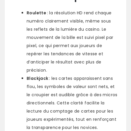
Roulette
: la résolution HD rend chaque
numéro clairement visible, même sous
les reflets de la lumière du casino. Le
mouvement de la bille est suivi pixel par
pixel, ce qui permet aux joueurs de
repérer les tendances de vitesse et
d’anticiper le résultat avec plus de
précision.
Blackjack
: les cartes apparaissent sans
flou, les symboles de valeur sont nets, et
le croupier est audible grâce à des micros
directionnels. Cette clarté facilite la
lecture du comptage de cartes pour les
joueurs expérimentés, tout en renforçant
la transparence pour les novices.