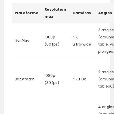
Résolution
Plateforme
Caméras
Angles
max
3 angles
1080p
4 K
(croupie
LivePlay
(60 fps)
ultra‑wide
table, v
plongea
2 angles
1080p
BetStream
4 K HDR
(croupie
(30 fps)
tableau
4 angle
(croupie