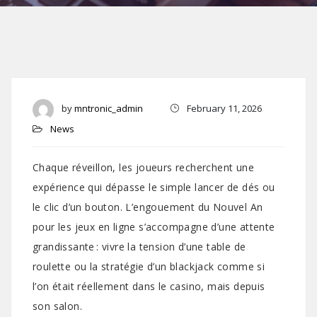
by
mntronic_admin
February 11, 2026
News
Chaque réveillon, les joueurs recherchent une
expérience qui dépasse le simple lancer de dés ou
le clic d’un bouton. L’engouement du Nouvel An
pour les jeux en ligne s’accompagne d’une attente
grandissante : vivre la tension d’une table de
roulette ou la stratégie d’un blackjack comme si
l’on était réellement dans le casino, mais depuis
son salon.