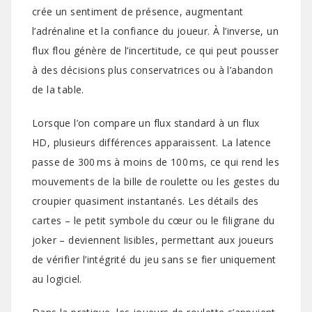
crée un sentiment de présence, augmentant
l’adrénaline et la confiance du joueur. À l’inverse, un
flux flou génère de l’incertitude, ce qui peut pousser
à des décisions plus conservatrices ou à l’abandon
de la table.
Lorsque l’on compare un flux standard à un flux
HD, plusieurs différences apparaissent. La latence
passe de 300 ms à moins de 100 ms, ce qui rend les
mouvements de la bille de roulette ou les gestes du
croupier quasiment instantanés. Les détails des
cartes – le petit symbole du cœur ou le filigrane du
joker – deviennent lisibles, permettant aux joueurs
de vérifier l’intégrité du jeu sans se fier uniquement
au logiciel.