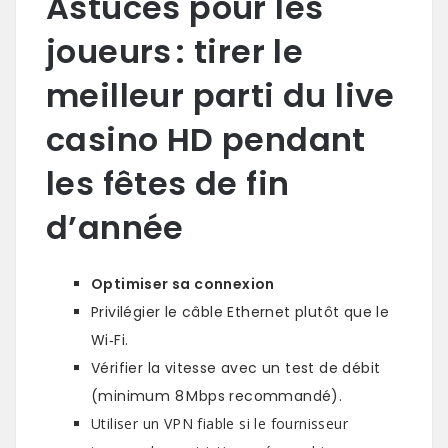
Astuces pour les
joueurs : tirer le
meilleur parti du live
casino HD pendant
les fêtes de fin
d’année
Optimiser sa connexion
Privilégier le câble Ethernet plutôt que le
Wi‑Fi.
Vérifier la vitesse avec un test de débit
(minimum 8 Mbps recommandé).
Utiliser un VPN fiable si le fournisseur