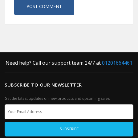
Need help? Call our support team 24/7 at
01201664461
SUBSCRIBE TO OUR NEWSLETTER
Get the latest updates on new products and upcoming sales