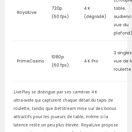
720p
4 K
table,
RoyalLive
(60 fps)
(dégradé)
audienc
vue du
plafond
3 angles
1080p
PrimeCasino
4 K Pro
vue de l
(60 fps)
roulette
LivePlay se distingue par ses caméras 4 K
ultra‑wide qui capturent chaque détail du tapis de
roulette, tandis que BetStream mise sur des bonus
attractifs pour les joueurs de table, même si la
latence reste un peu plus élevée. RoyalLive propose