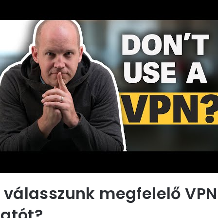
 válasszunk megfelelő VPN
tatót?