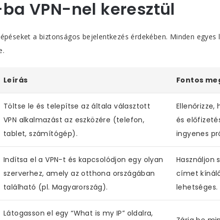
ba VPN-nel keresztül
lépéseket a biztonságos bejelentkezés érdekében. Minden egyes l
e.
Leírás
Fontos me
Töltse le és telepítse az általa választott
Ellenőrizze,
VPN alkalmazást az eszközére (telefon,
és előfizeté
tablet, számítógép).
ingyenes pr
Indítsa el a VPN-t és kapcsolódjon egy olyan
Használjon s
szerverhez, amely az otthona országában
címet kínáló
található (pl. Magyarország).
lehetséges.
Látogasson el egy “What is my IP” oldalra,
Zárja be m