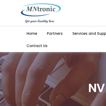
Home
Partners
Services and Supp
Contact Us
NV