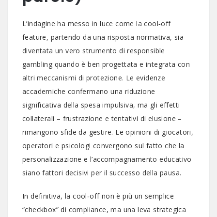
L’indagine ha messo in luce come la cool‑off
feature, partendo da una risposta normativa, sia
diventata un vero strumento di responsible
gambling quando è ben progettata e integrata con
altri meccanismi di protezione. Le evidenze
accademiche confermano una riduzione
significativa della spesa impulsiva, ma gli effetti
collaterali – frustrazione e tentativi di elusione –
rimangono sfide da gestire. Le opinioni di giocatori,
operatori e psicologi convergono sul fatto che la
personalizzazione e l’accompagnamento educativo
siano fattori decisivi per il successo della pausa.
In definitiva, la cool‑off non è più un semplice
“checkbox” di compliance, ma una leva strategica