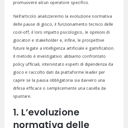
promuovere alcun operatore specifico.
Nell’articolo analizzeremo la evoluzione normativa
delle pause di gioco, il funzionamento tecnico delle
cool‑off, il loro impatto psicologico, le opinioni di
giocatori e stakeholder e, infine, le prospettive
future legate a intelligenza artificiale e gamification.
Il metodo è investigativo: abbiamo confrontato
policy ufficiali, intervistato esperti di dipendenza da
gioco e raccolto dati da piattaforme leader per
capire se la pausa obbligatoria sia davvero una
difesa efficace o semplicemente una casella da
spuntare.
1. L’evoluzione
normativa delle