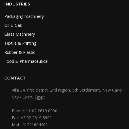
INDUSTRIES
Packaging machinery
Oil & Gas
Glass Machinery
Textile & Printing
Rubber & Plastic
Food & Pharmaceutical
CONTACT
Villa 34, first district, 2nd region, 5th Settlement, New Cairo
City - Cairo, Egypt
Phone:
+2 02 2619 8990
Fax:
+2 02 2619 8991
Mob:
01201664461