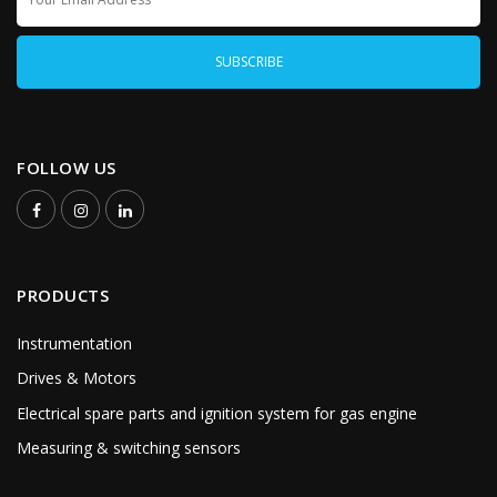
FOLLOW US
PRODUCTS
Instrumentation
Drives & Motors
Electrical spare parts and ignition system for gas engine
Measuring & switching sensors