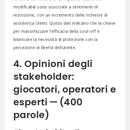
modificabili sono associate a sentimenti di
restrizione, con un incremento delle richieste di
assistenza clienti. Questi dati indicano che la chiave
per massimizzare l’efficacia della cool‑off è
bilanciare la necessità di protezione con la
percezione di libertà dell’utente.
4. Opinioni degli
stakeholder:
giocatori, operatori e
esperti — (400
parole)