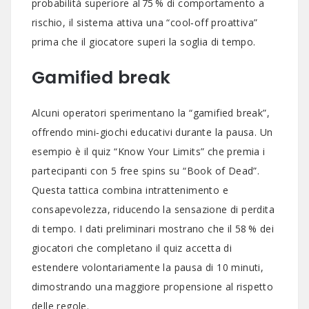
probabilità superiore al 75 % di comportamento a
rischio, il sistema attiva una “cool‑off proattiva”
prima che il giocatore superi la soglia di tempo.
Gamified break
Alcuni operatori sperimentano la “gamified break”,
offrendo mini‑giochi educativi durante la pausa. Un
esempio è il quiz “Know Your Limits” che premia i
partecipanti con 5 free spins su “Book of Dead”.
Questa tattica combina intrattenimento e
consapevolezza, riducendo la sensazione di perdita
di tempo. I dati preliminari mostrano che il 58 % dei
giocatori che completano il quiz accetta di
estendere volontariamente la pausa di 10 minuti,
dimostrando una maggiore propensione al rispetto
delle regole.