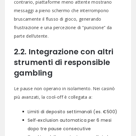
contrario, piattaforme meno attente mostrano
messaggi a pieno schermo che interrompono
bruscamente il flusso di gioco, generando
frustrazione e una percezione di “punizione” da
parte dell’utente.
2.2. Integrazione con altri
strumenti di responsible
gambling
Le pause non operano in isolamento. Nei casinò
più avanzati, la cool‑off è collegata a:
Limiti di deposito settimanali (es. €500)
Self‑exclusion automatica per 6 mesi
dopo tre pause consecutive