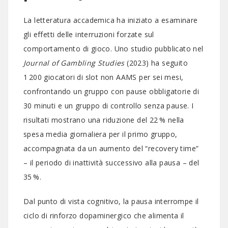
La letteratura accademica ha iniziato a esaminare
gli effetti delle interruzioni forzate sul
comportamento di gioco. Uno studio pubblicato nel
Journal of Gambling Studies
(2023) ha seguito
1 200 giocatori di slot non AAMS per sei mesi,
confrontando un gruppo con pause obbligatorie di
30 minuti e un gruppo di controllo senza pause. I
risultati mostrano una riduzione del 22 % nella
spesa media giornaliera per il primo gruppo,
accompagnata da un aumento del “recovery time”
– il periodo di inattività successivo alla pausa – del
35 %.
Dal punto di vista cognitivo, la pausa interrompe il
ciclo di rinforzo dopaminergico che alimenta il