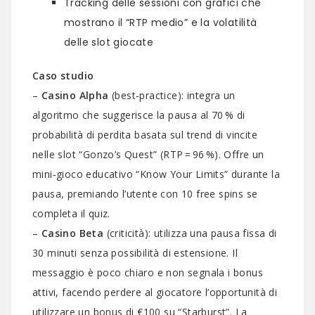
Tracking delle sessioni con grafici che
mostrano il “RTP medio” e la volatilità
delle slot giocate
Caso studio
–
Casino Alpha
(best‑practice): integra un
algoritmo che suggerisce la pausa al 70 % di
probabilità di perdita basata sul trend di vincite
nelle slot “Gonzo’s Quest” (RTP = 96 %). Offre un
mini‑gioco educativo “Know Your Limits” durante la
pausa, premiando l’utente con 10 free spins se
completa il quiz.
–
Casino Beta
(criticità): utilizza una pausa fissa di
30 minuti senza possibilità di estensione. Il
messaggio è poco chiaro e non segnala i bonus
attivi, facendo perdere al giocatore l’opportunità di
utilizzare un bonus di €100 su “Starburst”. La