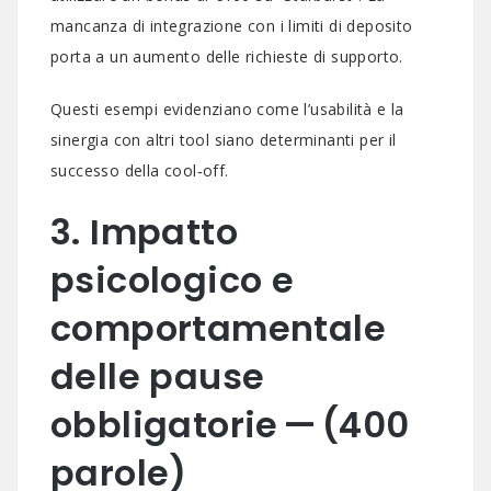
mancanza di integrazione con i limiti di deposito
porta a un aumento delle richieste di supporto.
Questi esempi evidenziano come l’usabilità e la
sinergia con altri tool siano determinanti per il
successo della cool‑off.
3. Impatto
psicologico e
comportamentale
delle pause
obbligatorie — (400
parole)