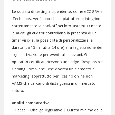
Le società di testing indipendente, come eCOGRA e
iTech Labs, verificano che le piattaforme integrino
correttamente la cool‑off nei loro sistemi. Durante
le audit, gli auditor controllano la presenza di un
timer visibile, la possibilità di personalizzare la
durata (da 15 minuti a 24 ore) e la registrazione dei
log di attivazione per eventuali ispezioni. Gli
operatori certificati ricevono un badge “Responsible
Gaming Compliant”, che diventa un elemento di
marketing, soprattutto per i casinò online non
AAMS che cercano di distinguersi in un mercato
saturo.
Analisi comparativa
| Paese | Obbligo legislativo | Durata minima della