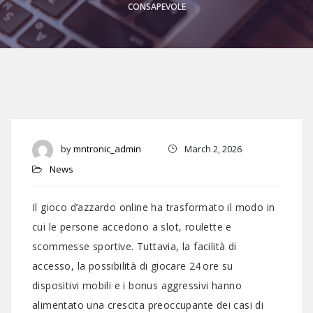
CONSAPEVOLE
by
mntronic_admin
March 2, 2026
News
Il gioco d’azzardo online ha trasformato il modo in
cui le persone accedono a slot, roulette e
scommesse sportive. Tuttavia, la facilità di
accesso, la possibilità di giocare 24 ore su
dispositivi mobili e i bonus aggressivi hanno
alimentato una crescita preoccupante dei casi di