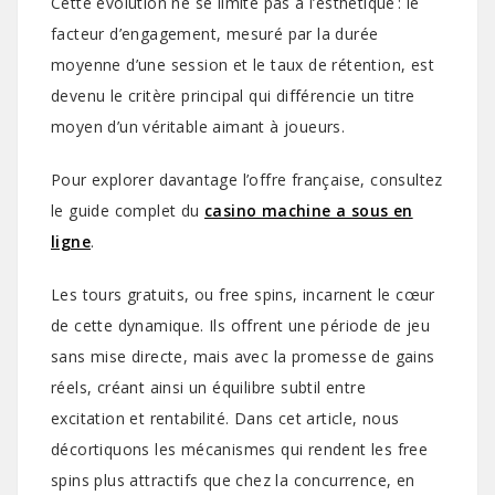
Cette évolution ne se limite pas à l’esthétique : le
facteur d’engagement, mesuré par la durée
moyenne d’une session et le taux de rétention, est
devenu le critère principal qui différencie un titre
moyen d’un véritable aimant à joueurs.
Pour explorer davantage l’offre française, consultez
le guide complet du
casino machine a sous en
ligne
.
Les tours gratuits, ou free spins, incarnent le cœur
de cette dynamique. Ils offrent une période de jeu
sans mise directe, mais avec la promesse de gains
réels, créant ainsi un équilibre subtil entre
excitation et rentabilité. Dans cet article, nous
décortiquons les mécanismes qui rendent les free
spins plus attractifs que chez la concurrence, en