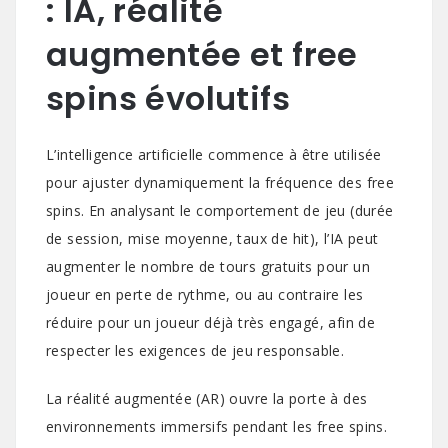
: IA, réalité
augmentée et free
spins évolutifs
L’intelligence artificielle commence à être utilisée
pour ajuster dynamiquement la fréquence des free
spins. En analysant le comportement de jeu (durée
de session, mise moyenne, taux de hit), l’IA peut
augmenter le nombre de tours gratuits pour un
joueur en perte de rythme, ou au contraire les
réduire pour un joueur déjà très engagé, afin de
respecter les exigences de jeu responsable.
La réalité augmentée (AR) ouvre la porte à des
environnements immersifs pendant les free spins.