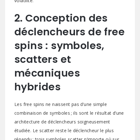
volatilité.
2. Conception des
déclencheurs de free
spins : symboles,
scatters et
mécaniques
hybrides
Les free spins ne naissent pas d’une simple
combinaison de symboles ; ils sont le résultat d’une
architecture de déclencheurs soigneusement
étudiée. Le scatter reste le déclencheur le plus
répandu : trois symboles scatter n’importe où sur