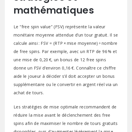
mathématiques
Le “free spin value” (FSV) représente la valeur
monétaire moyenne attendue d’un tour gratuit. Il se
calcule ainsi : FSV = (RTP × mise moyenne) ÷ nombre
de free spins. Par exemple, avec un RTP de 96 % et
une mise de 0,20 €, un bonus de 12 free spins
donne un FSV d’environ 0,16 €. Connaître ce chiffre
aide le joueur à décider s’il doit accepter un bonus
supplémentaire ou le convertir en argent réel via un
achat de tours.
Les stratégies de mise optimale recommandent de
réduire la mise avant le déclenchement des free
spins afin de maximiser le nombre de tours gratuits
disponibles, puis d’augmenter légèrement la mise