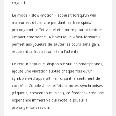
cognitif.
Le mode « slow‑motion » apparaît lorsqu’un win
majeur est déclenché pendant les free spins,
prolongeant l’effet visuel et sonore pour accentuer
l’impact émotionnel. À l’inverse, le « fast‑forward »
permet aux joueurs de sauter les tours sans gain,
réduisant la frustration liée à l’attente.
Le retour haptique, disponible sur les smartphones,
ajoute une vibration subtile chaque fois qu’un
symbole wild apparaît, renforçant le sentiment de
contrôle. Couplé à des effets sonores synchronisés
(cliquetis, crescendo musical), ce feedback crée une
expérience immersive qui incite le joueur à
prolonger sa session.