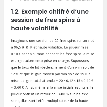
1.2. Exemple chiffré d’une
session de free spins à
haute volatilité
Imaginons une session de 20 free spins sur un slot
à 96,5 % RTP et haute volatilité. Le joueur mise
0,10 € par spin, mais pendant les free spins la mise
est « gratuitement » prise en charge. Supposons
que le taux de hit (déclenchement d’un win) soit de
12 % et que le gain moyen par win soit de 15 × la
mise. Le gain total attendu = 20 × 0,12 × 15 × 0,10 €
≈ 3,60 €. Ainsi, même si la mise initiale est nulle, le
joueur obtient un retour de 3 600 % sur les free
spins, illustrant l’effet multiplicateur de la haute