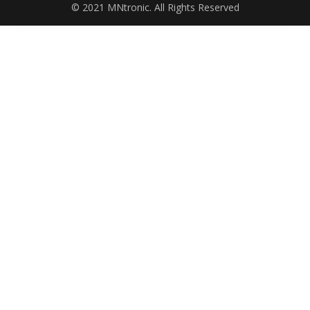
© 2021 MNtronic. All Rights Reserved