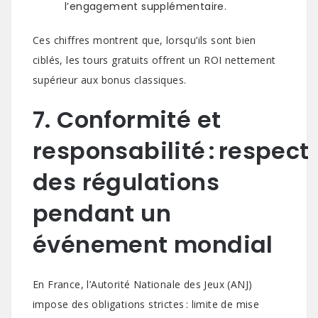
l’engagement supplémentaire.
Ces chiffres montrent que, lorsqu’ils sont bien
ciblés, les tours gratuits offrent un ROI nettement
supérieur aux bonus classiques.
7. Conformité et
responsabilité : respect
des régulations
pendant un
événement mondial
En France, l’Autorité Nationale des Jeux (ANJ)
impose des obligations strictes : limite de mise