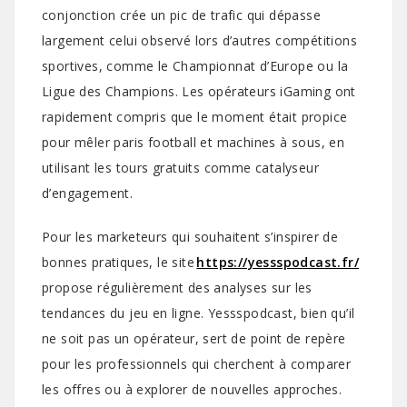
conjonction crée un pic de trafic qui dépasse
largement celui observé lors d’autres compétitions
sportives, comme le Championnat d’Europe ou la
Ligue des Champions. Les opérateurs iGaming ont
rapidement compris que le moment était propice
pour mêler paris football et machines à sous, en
utilisant les tours gratuits comme catalyseur
d’engagement.
Pour les marketeurs qui souhaitent s’inspirer de
bonnes pratiques, le site
https://yessspodcast.fr/
propose régulièrement des analyses sur les
tendances du jeu en ligne. Yessspodcast, bien qu’il
ne soit pas un opérateur, sert de point de repère
pour les professionnels qui cherchent à comparer
les offres ou à explorer de nouvelles approches.