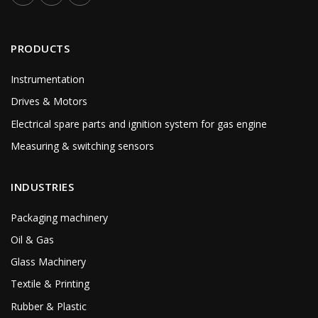
PRODUCTS
Instrumentation
Drives & Motors
Electrical spare parts and ignition system for gas engine
Measuring & switching sensors
INDUSTRIES
Packaging machinery
Oil & Gas
Glass Machinery
Textile & Printing
Rubber & Plastic