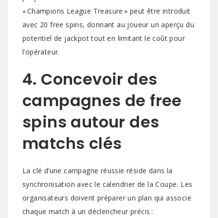
« Champions League Treasure » peut être introduit
avec 20 free spins, donnant au joueur un aperçu du
potentiel de jackpot tout en limitant le coût pour
l’opérateur.
4. Concevoir des
campagnes de free
spins autour des
matchs clés
La clé d’une campagne réussie réside dans la
synchronisation avec le calendrier de la Coupe. Les
organisateurs doivent préparer un plan qui associe
chaque match à un déclencheur précis :