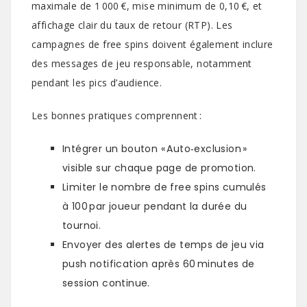
maximale de 1 000 €, mise minimum de 0,10 €, et
affichage clair du taux de retour (RTP). Les
campagnes de free spins doivent également inclure
des messages de jeu responsable, notamment
pendant les pics d’audience.
Les bonnes pratiques comprennent :
Intégrer un bouton « Auto‑exclusion »
visible sur chaque page de promotion.
Limiter le nombre de free spins cumulés
à 100 par joueur pendant la durée du
tournoi.
Envoyer des alertes de temps de jeu via
push notification après 60 minutes de
session continue.