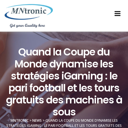
Quand la Coupe du
Monde dynamise les
stratégies iGaming : le
pari football et les tours
gratuits des machines à
sous
MNTRONIC
>
NEWS
>
QUAND LA COUPE DU MONDE DYNAMISE LES
STRATÉGIES IGAMING : LE PARI FOOTBALL ET LES TOURS GRATUITS DES