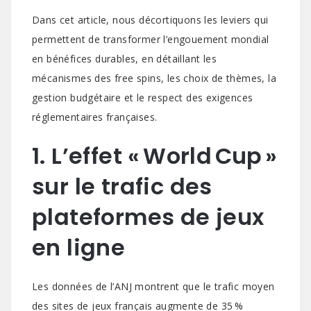
Dans cet article, nous décortiquons les leviers qui
permettent de transformer l’engouement mondial
en bénéfices durables, en détaillant les
mécanismes des free spins, les choix de thèmes, la
gestion budgétaire et le respect des exigences
réglementaires françaises.
1. L’effet « World Cup »
sur le trafic des
plateformes de jeux
en ligne
Les données de l’ANJ montrent que le trafic moyen
des sites de jeux français augmente de 35 %