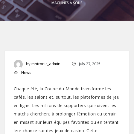
MACHINES À SOUS
by
mntronic_admin
July 27, 2025
News
Chaque été, la Coupe du Monde transforme les
cafés, les salons et, surtout, les plateformes de jeu
en ligne. Les millions de supporters qui suivent les
matchs cherchent à prolonger l’émotion du terrain
en misant sur leurs équipes favorites ou en tentant
leur chance sur des jeux de casino. Cette