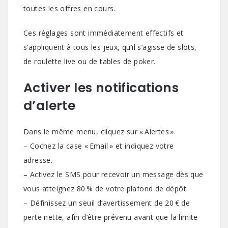
toutes les offres en cours.
Ces réglages sont immédiatement effectifs et
s’appliquent à tous les jeux, qu’il s’agisse de slots,
de roulette live ou de tables de poker.
Activer les notifications
d’alerte
Dans le même menu, cliquez sur « Alertes ».
– Cochez la case « Email » et indiquez votre
adresse.
– Activez le SMS pour recevoir un message dès que
vous atteignez 80 % de votre plafond de dépôt.
– Définissez un seuil d’avertissement de 20 € de
perte nette, afin d’être prévenu avant que la limite