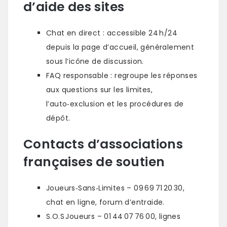
d’aide des sites
Chat en direct : accessible 24 h/24
depuis la page d’accueil, généralement
sous l’icône de discussion.
FAQ responsable : regroupe les réponses
aux questions sur les limites,
l’auto‑exclusion et les procédures de
dépôt.
Contacts d’associations
françaises de soutien
Joueurs‑Sans‑Limites – 09 69 71 20 30,
chat en ligne, forum d’entraide.
S.O.S Joueurs – 01 44 07 76 00, lignes