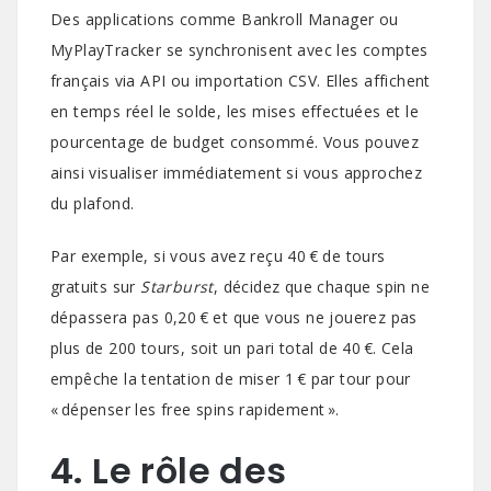
Des applications comme Bankroll Manager ou
MyPlayTracker se synchronisent avec les comptes
français via API ou importation CSV. Elles affichent
en temps réel le solde, les mises effectuées et le
pourcentage de budget consommé. Vous pouvez
ainsi visualiser immédiatement si vous approchez
du plafond.
Par exemple, si vous avez reçu 40 € de tours
gratuits sur
Starburst
, décidez que chaque spin ne
dépassera pas 0,20 € et que vous ne jouerez pas
plus de 200 tours, soit un pari total de 40 €. Cela
empêche la tentation de miser 1 € par tour pour
« dépenser les free spins rapidement ».
4. Le rôle des