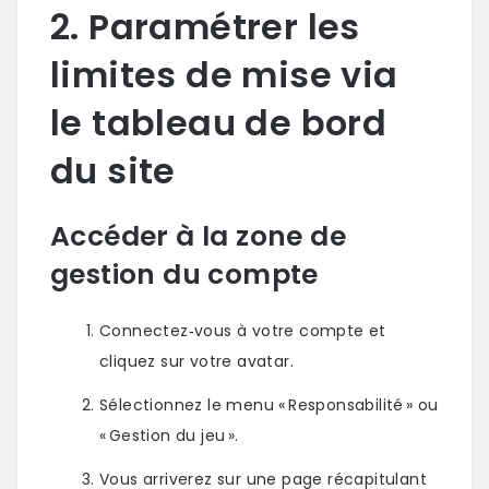
2. Paramétrer les
limites de mise via
le tableau de bord
du site
Accéder à la zone de
gestion du compte
Connectez‑vous à votre compte et
cliquez sur votre avatar.
Sélectionnez le menu « Responsabilité » ou
« Gestion du jeu ».
Vous arriverez sur une page récapitulant