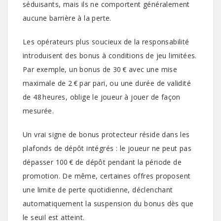
séduisants, mais ils ne comportent généralement
aucune barrière à la perte.
Les opérateurs plus soucieux de la responsabilité
introduisent des bonus à conditions de jeu limitées.
Par exemple, un bonus de 30 € avec une mise
maximale de 2 € par pari, ou une durée de validité
de 48 heures, oblige le joueur à jouer de façon
mesurée.
Un vrai signe de bonus protecteur réside dans les
plafonds de dépôt intégrés : le joueur ne peut pas
dépasser 100 € de dépôt pendant la période de
promotion. De même, certaines offres proposent
une limite de perte quotidienne, déclenchant
automatiquement la suspension du bonus dès que
le seuil est atteint.