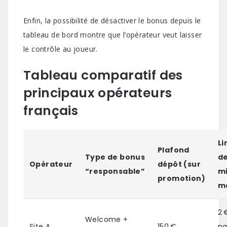
Enfin, la possibilité de désactiver le bonus depuis le
tableau de bord montre que l’opérateur veut laisser
le contrôle au joueur.
Tableau comparatif des
principaux opérateurs
français
Li
Plafond
Type de bonus
d
Opérateur
dépôt (sur
“responsable”
m
promotion)
m
2 
Welcome +
Site A
150 €
pa