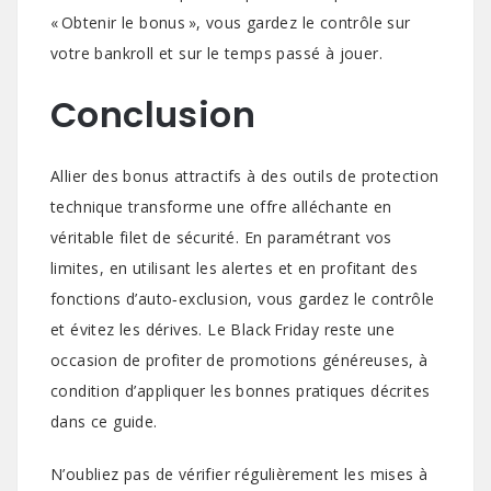
« Obtenir le bonus », vous gardez le contrôle sur
votre bankroll et sur le temps passé à jouer.
Conclusion
Allier des bonus attractifs à des outils de protection
technique transforme une offre alléchante en
véritable filet de sécurité. En paramétrant vos
limites, en utilisant les alertes et en profitant des
fonctions d’auto‑exclusion, vous gardez le contrôle
et évitez les dérives. Le Black Friday reste une
occasion de profiter de promotions généreuses, à
condition d’appliquer les bonnes pratiques décrites
dans ce guide.
N’oubliez pas de vérifier régulièrement les mises à