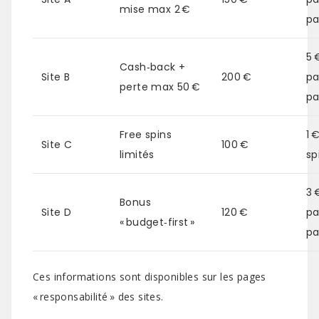
mise max 2 €
pa
5 
Cash‑back +
Site B
200 €
pa
perte max 50 €
pa
Free spins
1 
Site C
100 €
limités
sp
3 
Bonus
Site D
120 €
pa
« budget‑first »
pa
Ces informations sont disponibles sur les pages
« responsabilité » des sites.