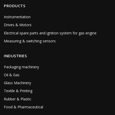
PRODUCTS
Instrumentation
Drives & Motors
Electrical spare parts and ignition system for gas engine
Measuring & switching sensors
INDUSTRIES
Packaging machinery
Oil & Gas
Glass Machinery
Textile & Printing
Rubber & Plastic
Food & Pharmaceutical