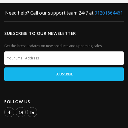
Need help? Call our support team 24/7 at
01201664461
SUBSCRIBE TO OUR NEWSLETTER
Get the latest updates on new products and upcoming sales
FOLLOW US