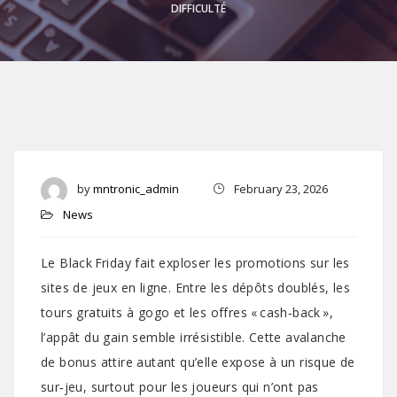
DIFFICULTÉ
by
mntronic_admin
February 23, 2026
News
Le Black Friday fait exploser les promotions sur les
sites de jeux en ligne. Entre les dépôts doublés, les
tours gratuits à gogo et les offres « cash‑back »,
l’appât du gain semble irrésistible. Cette avalanche
de bonus attire autant qu’elle expose à un risque de
sur‑jeu, surtout pour les joueurs qui n’ont pas