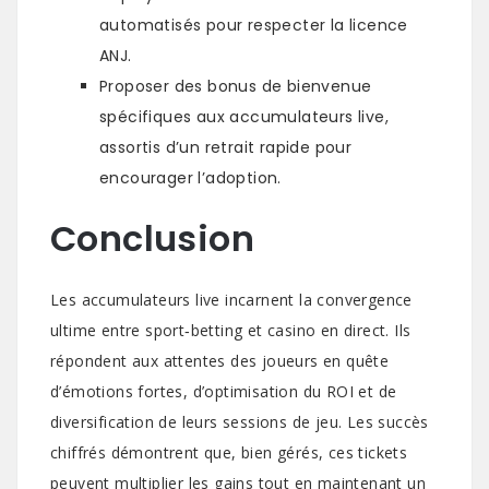
automatisés pour respecter la licence
ANJ.
Proposer des bonus de bienvenue
spécifiques aux accumulateurs live,
assortis d’un retrait rapide pour
encourager l’adoption.
Conclusion
Les accumulateurs live incarnent la convergence
ultime entre sport‑betting et casino en direct. Ils
répondent aux attentes des joueurs en quête
d’émotions fortes, d’optimisation du ROI et de
diversification de leurs sessions de jeu. Les succès
chiffrés démontrent que, bien gérés, ces tickets
peuvent multiplier les gains tout en maintenant un