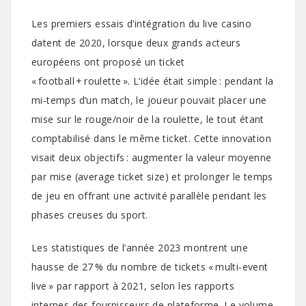
Les premiers essais d’intégration du live casino
datent de 2020, lorsque deux grands acteurs
européens ont proposé un ticket
« football + roulette ». L’idée était simple : pendant la
mi‑temps d’un match, le joueur pouvait placer une
mise sur le rouge/noir de la roulette, le tout étant
comptabilisé dans le même ticket. Cette innovation
visait deux objectifs : augmenter la valeur moyenne
par mise (average ticket size) et prolonger le temps
de jeu en offrant une activité parallèle pendant les
phases creuses du sport.
Les statistiques de l’année 2023 montrent une
hausse de 27 % du nombre de tickets « multi‑event
live » par rapport à 2021, selon les rapports
internes des fournisseurs de plateforme. Le volume