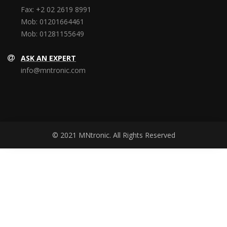
Fax:
+2 02 2619 8991
Mob:
01201664461
Mob:
01281155649
ASK AN EXPERT
info@mntronic.com
© 2021 MNtronic. All Rights Reserved