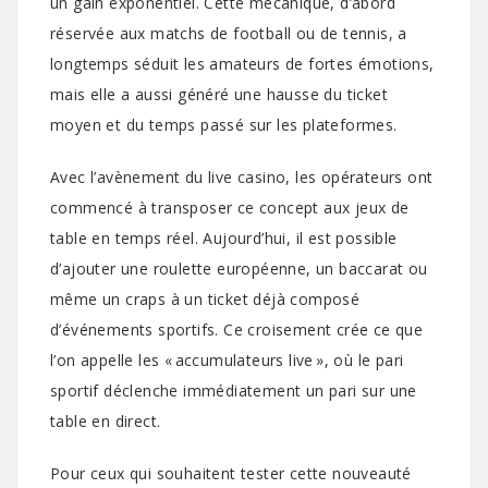
un gain exponentiel. Cette mécanique, d’abord
réservée aux matchs de football ou de tennis, a
longtemps séduit les amateurs de fortes émotions,
mais elle a aussi généré une hausse du ticket
moyen et du temps passé sur les plateformes.
Avec l’avènement du live casino, les opérateurs ont
commencé à transposer ce concept aux jeux de
table en temps réel. Aujourd’hui, il est possible
d’ajouter une roulette européenne, un baccarat ou
même un craps à un ticket déjà composé
d’événements sportifs. Ce croisement crée ce que
l’on appelle les « accumulateurs live », où le pari
sportif déclenche immédiatement un pari sur une
table en direct.
Pour ceux qui souhaitent tester cette nouveauté