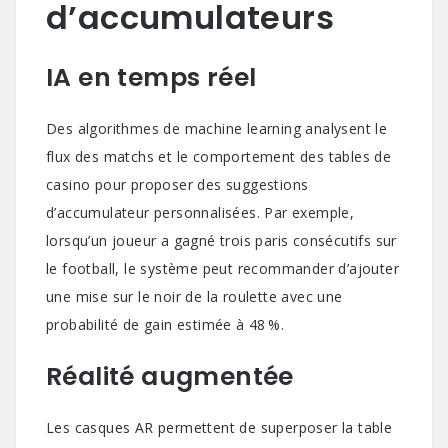
d’accumulateurs
IA en temps réel
Des algorithmes de machine learning analysent le
flux des matchs et le comportement des tables de
casino pour proposer des suggestions
d’accumulateur personnalisées. Par exemple,
lorsqu’un joueur a gagné trois paris consécutifs sur
le football, le système peut recommander d’ajouter
une mise sur le noir de la roulette avec une
probabilité de gain estimée à 48 %.
Réalité augmentée
Les casques AR permettent de superposer la table