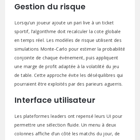
Gestion du risque
Lorsqu’un joueur ajoute un pari live à un ticket
sportif, l’algorithme doit recalculer la cote globale
en temps réel. Les modèles de risque utilisent des
simulations Monte‑Carlo pour estimer la probabilité
conjointe de chaque événement, puis appliquent
une marge de profit adaptée à la volatilité du jeu
de table. Cette approche évite les déséquilibres qui
pourraient être exploités par des parieurs aguerris.
Interface utilisateur
Les plateformes leaders ont repensé leurs UI pour
permettre une sélection fluide. Un menu à deux
colonnes affiche d’un côté les matchs du jour, de