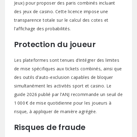
Jeux) pour proposer des paris combinés incluant
des jeux de casino. Cette licence impose une
transparence totale sur le calcul des cotes et
l’affichage des probabilités.
Protection du joueur
Les plateformes sont tenues d’intégrer des limites
de mise spécifiques aux tickets combinés, ainsi que
des outils d’auto‑exclusion capables de bloquer
simultanément les activités sport et casino. Le
guide 2026 publié par l’ANJ recommande un seuil de
1 000 € de mise quotidienne pour les joueurs à
risque, à appliquer de manière agrégée.
Risques de fraude