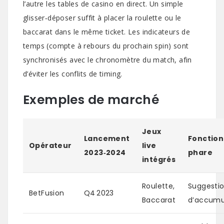
l’autre les tables de casino en direct. Un simple
glisser‑déposer suffit à placer la roulette ou le
baccarat dans le même ticket. Les indicateurs de
temps (compte à rebours du prochain spin) sont
synchronisés avec le chronomètre du match, afin
d’éviter les conflits de timing.
Exemples de marché
Jeux
Lancement
Fonction
Opérateur
live
2023‑2024
phare
intégrés
Roulette,
Suggestio
BetFusion
Q4 2023
Baccarat
d’accumu