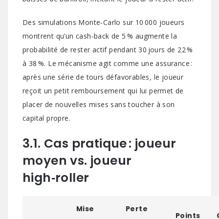
Des simulations Monte‑Carlo sur 10 000 joueurs
montrent qu’un cash‑back de 5 % augmente la
probabilité de rester actif pendant 30 jours de 22 %
à 38 %. Le mécanisme agit comme une assurance :
après une série de tours défavorables, le joueur
reçoit un petit remboursement qui lui permet de
placer de nouvelles mises sans toucher à son
capital propre.
3.1. Cas pratique : joueur
moyen vs. joueur
high‑roller
Mise
Perte
Points