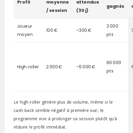
Profil
moyenne
attendue
gagnés
/ session
(30 j)
Joueur
3 000
100 €
–300 €
moyen
pts
60 000
High‑roller
2 000 €
–6 000 €
pts
Le high‑roller génère plus de volume, même si le
cash‑back semble négatif à première vue ; le
programme vise à prolonger sa session plutôt qu’à
réduire le profit immédiat.