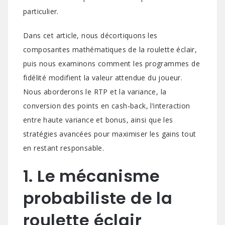
particulier.
Dans cet article, nous décortiquons les
composantes mathématiques de la roulette éclair,
puis nous examinons comment les programmes de
fidélité modifient la valeur attendue du joueur.
Nous aborderons le RTP et la variance, la
conversion des points en cash‑back, l’interaction
entre haute variance et bonus, ainsi que les
stratégies avancées pour maximiser les gains tout
en restant responsable.
1. Le mécanisme
probabiliste de la
roulette éclair