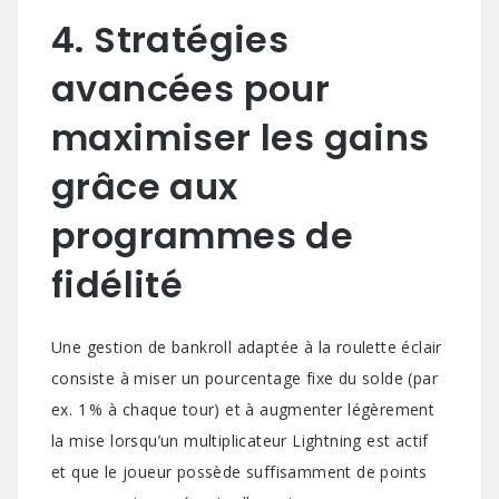
4. Stratégies
avancées pour
maximiser les gains
grâce aux
programmes de
fidélité
Une gestion de bankroll adaptée à la roulette éclair
consiste à miser un pourcentage fixe du solde (par
ex. 1 % à chaque tour) et à augmenter légèrement
la mise lorsqu’un multiplicateur Lightning est actif
et que le joueur possède suffisamment de points