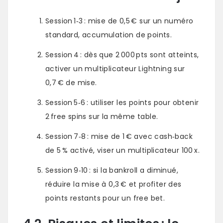
Session 1‑3 : mise de 0,5 € sur un numéro
standard, accumulation de points.
Session 4 : dès que 2 000 pts sont atteints,
activer un multiplicateur Lightning sur
0,7 € de mise.
Session 5‑6 : utiliser les points pour obtenir
2 free spins sur la même table.
Session 7‑8 : mise de 1 € avec cash‑back
de 5 % activé, viser un multiplicateur 100 x.
Session 9‑10 : si la bankroll a diminué,
réduire la mise à 0,3 € et profiter des
points restants pour un free bet.