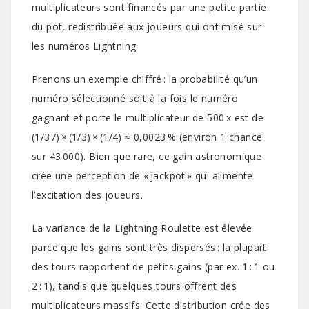
multiplicateurs sont financés par une petite partie
du pot, redistribuée aux joueurs qui ont misé sur
les numéros Lightning.
Prenons un exemple chiffré : la probabilité qu’un
numéro sélectionné soit à la fois le numéro
gagnant et porte le multiplicateur de 500 x est de
(1/37) × (1/3) × (1/4) ≈ 0,0023 % (environ 1 chance
sur 43 000). Bien que rare, ce gain astronomique
crée une perception de « jackpot » qui alimente
l’excitation des joueurs.
La variance de la Lightning Roulette est élevée
parce que les gains sont très dispersés : la plupart
des tours rapportent de petits gains (par ex. 1 : 1 ou
2 : 1), tandis que quelques tours offrent des
multiplicateurs massifs. Cette distribution crée des