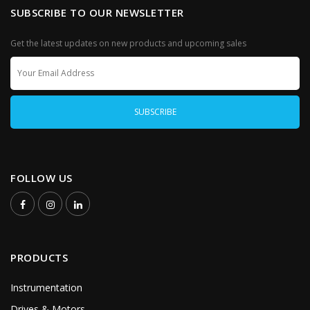
SUBSCRIBE TO OUR NEWSLETTER
Get the latest updates on new products and upcoming sales
FOLLOW US
PRODUCTS
Instrumentation
Drives & Motors