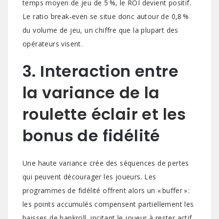
temps moyen de jeu de 5 %, le ROI devient positif.
Le ratio break‑even se situe donc autour de 0,8 %
du volume de jeu, un chiffre que la plupart des
opérateurs visent.
3. Interaction entre
la variance de la
roulette éclair et les
bonus de fidélité
Une haute variance crée des séquences de pertes
qui peuvent décourager les joueurs. Les
programmes de fidélité offrent alors un « buffer » :
les points accumulés compensent partiellement les
baisses de bankroll, incitant le joueur à rester actif.