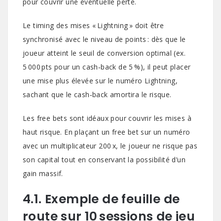
pour couvrir une éventuelle perte.
Le timing des mises « Lightning » doit être
synchronisé avec le niveau de points : dès que le
joueur atteint le seuil de conversion optimal (ex.
5 000 pts pour un cash‑back de 5 %), il peut placer
une mise plus élevée sur le numéro Lightning,
sachant que le cash‑back amortira le risque.
Les free bets sont idéaux pour couvrir les mises à
haut risque. En plaçant un free bet sur un numéro
avec un multiplicateur 200 x, le joueur ne risque pas
son capital tout en conservant la possibilité d’un
gain massif.
4.1. Exemple de feuille de
route sur 10 sessions de jeu