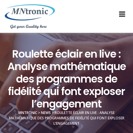
Roulette éclair en live :
Analyse mathématique
des programmes de
fidélité qui font exploser
l’engagement
MNTRONIC
>
NEWS
>
ROULETTE ÉCLAIR EN LIVE : ANALYSE
MATHÉMATIQUE DES PROGRAMMES DE FIDÉLITÉ QUI FONT EXPLOSER
L’ENGAGEMENT