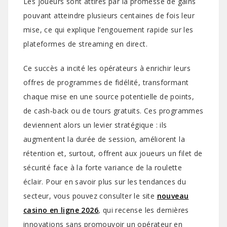
Les joueurs sont attirés par la promesse de gains
pouvant atteindre plusieurs centaines de fois leur
mise, ce qui explique l’engouement rapide sur les
plateformes de streaming en direct.
Ce succès a incité les opérateurs à enrichir leurs
offres de programmes de fidélité, transformant
chaque mise en une source potentielle de points,
de cash‑back ou de tours gratuits. Ces programmes
deviennent alors un levier stratégique : ils
augmentent la durée de session, améliorent la
rétention et, surtout, offrent aux joueurs un filet de
sécurité face à la forte variance de la roulette
éclair. Pour en savoir plus sur les tendances du
secteur, vous pouvez consulter le site
nouveau
casino en ligne 2026
, qui recense les dernières
innovations sans promouvoir un opérateur en