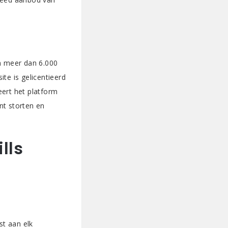
an meer dan 6.000
ite is gelicentieerd
ert het platform
nt storten en
lls
t aan elk