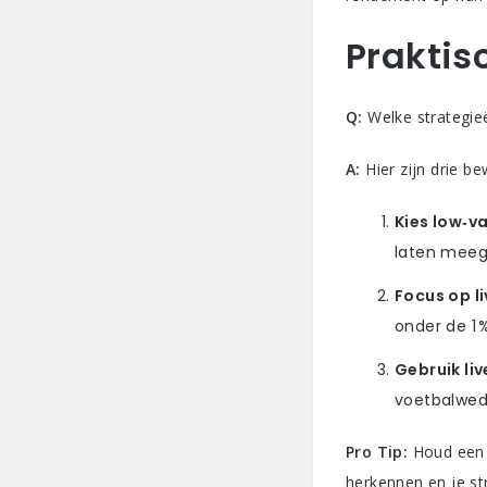
Praktis
Q:
Welke strategieë
A:
Hier zijn drie b
Kies low‑v
laten meeg
Focus op l
onder de 1 
Gebruik l
voetbalweds
Pro Tip:
Houd een n
herkennen en je stra