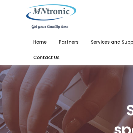
Home
Partners
Services and Supp
Contact Us
sp