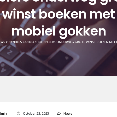
winst boeken met
mobiel gokken
EWS
>
SKYHILLS CASINO : HOE SPELERS ONDERWEG GROTE WINST BOEKEN MET
dmin
October 23, 2025
News