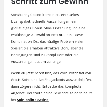
Schritt zum Gewinn
SpinGranny Casino kombiniert ein starkes
Lizenzpaket, schnelle Auszahlungen, ein
großzügiges Bonus ohne Einzahlung und eine
erstklassige Auswahl an NetEnt‑Slots. Diese
Kombination löst das häufige Problem vieler
Spieler: Sie erhalten attraktive Boni, aber die
Bedingungen sind zu kompliziert oder die
Auszahlungen dauern zu lange.
Wenn du jetzt bereit bist, das volle Potenzial von
Gratis‑Spins und NetEnt‑Jackpots auszuschöpfen,
dann zögere nicht. Entdecke das komplette
Angebot und starte deine Gewinnreise noch heute
bei
Spin online casino
.