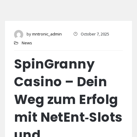
by
mntronic_admin
October 7, 2025
News
SpinGranny
Casino – Dein
Weg zum Erfolg
mit NetEnt‑Slots
und