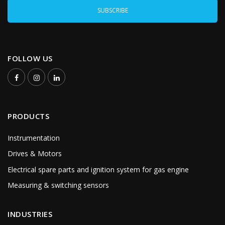
FOLLOW US
PRODUCTS
Instrumentation
Drives & Motors
Electrical spare parts and ignition system for gas engine
Measuring & switching sensors
INDUSTRIES