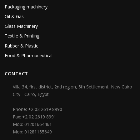
Packaging machinery
Oil & Gas
Glass Machinery
Textile & Printing
Rubber & Plastic
Food & Pharmaceutical
CONTACT
Villa 34, first district, 2nd region, 5th Settlement, New Cairo
City - Cairo, Egypt
Phone:
+2 02 2619 8990
Fax:
+2 02 2619 8991
Mob:
01201664461
Mob:
01281155649