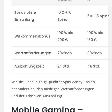
Bonus ohne
10 € + 10
5 € + 5 Spins
Einzahlung
Spins
100 % bis
100 % bis
Willkommensbonus
200 €
150 €
Wettanforderungen
20‑fach
30‑fach
Auszahlungszeit
24 Std.
48 Std.
Wie die Tabelle zeigt, punktet SpinGranny Casino
besonders bei den niedrigen Wettanforderungen
und der schnellen Auszahlung.
Mobile Gaming –