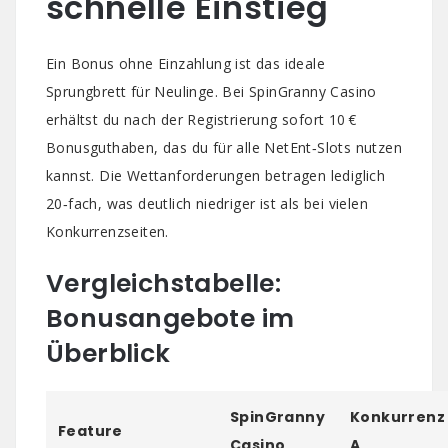
schnelle Einstieg
Ein Bonus ohne Einzahlung ist das ideale
Sprungbrett für Neulinge. Bei SpinGranny Casino
erhältst du nach der Registrierung sofort 10 €
Bonusguthaben, das du für alle NetEnt‑Slots nutzen
kannst. Die Wettanforderungen betragen lediglich
20‑fach, was deutlich niedriger ist als bei vielen
Konkurrenzseiten.
Vergleichstabelle:
Bonusangebote im
Überblick
SpinGranny
Konkurrenz
Feature
Casino
A