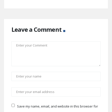
Leave a Comment
Save my name, email, and website in this browser for