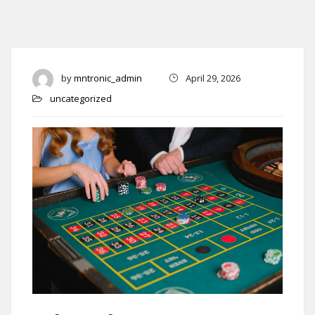
by
mntronic_admin
April 29, 2026
uncategorized