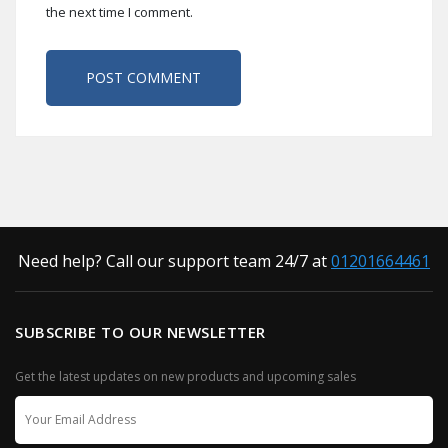
the next time I comment.
Need help? Call our support team 24/7 at
01201664461
SUBSCRIBE TO OUR NEWSLETTER
Get the latest updates on new products and upcoming sales