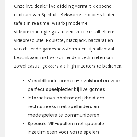
Onze live dealer live afdeling vormt ‘t kloppend
centrum van Spinhub. Bekwame croupiers leiden
tafels in realtime, waarbij moderne
videotechnologie garandeert voor kristalheldere
videoresolutie. Roulette, blackjack, baccarat en
verschillende gameshow-formaten zijn allemaal
beschikbaar met verschillende inzetlimieten om
zowel casual gokkers als high inzetters te bedienen.
Verschillende camera-invalshoeken voor
perfect speelplezier bij live games
Interactieve chatmogelijkheid om
rechtstreeks met spelleiders en
medespelers te communiceren
Speciale VIP-spellen met speciale
inzetlimieten voor vaste spelers