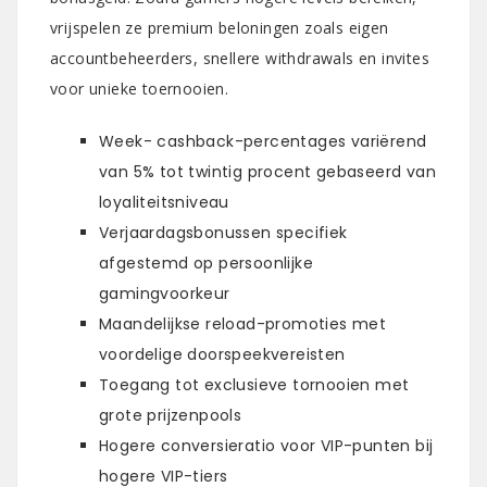
vrijspelen ze premium beloningen zoals eigen
accountbeheerders, snellere withdrawals en invites
voor unieke toernooien.
Week- cashback-percentages variërend
van 5% tot twintig procent gebaseerd van
loyaliteitsniveau
Verjaardagsbonussen specifiek
afgestemd op persoonlijke
gamingvoorkeur
Maandelijkse reload-promoties met
voordelige doorspeekvereisten
Toegang tot exclusieve tornooien met
grote prijzenpools
Hogere conversieratio voor VIP-punten bij
hogere VIP-tiers