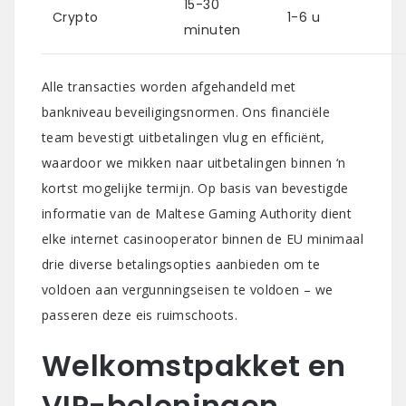
15-30
Crypto
1-6 u
minuten
Alle transacties worden afgehandeld met
bankniveau beveiligingsnormen. Ons financiële
team bevestigt uitbetalingen vlug en efficiënt,
waardoor we mikken naar uitbetalingen binnen ‘n
kortst mogelijke termijn. Op basis van bevestigde
informatie van de Maltese Gaming Authority dient
elke internet casinooperator binnen de EU minimaal
drie diverse betalingsopties aanbieden om te
voldoen aan vergunningseisen te voldoen – we
passeren deze eis ruimschoots.
Welkomstpakket en
VIP-beloningen