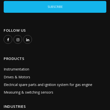
FOLLOW US
PRODUCTS
Instrumentation
Drives & Motors
Electrical spare parts and ignition system for gas engine
Measuring & switching sensors
INDUSTRIES