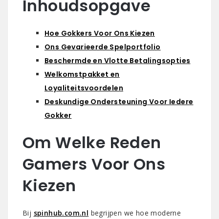
Inhoudsopgave
Hoe Gokkers Voor Ons Kiezen
Ons Gevarieerde Spelportfolio
Beschermde en Vlotte Betalingsopties
Welkomstpakket en
Loyaliteitsvoordelen
Deskundige Ondersteuning Voor Iedere
Gokker
Om Welke Reden
Gamers Voor Ons
Kiezen
Bij
spinhub.com.nl
begrijpen we hoe moderne