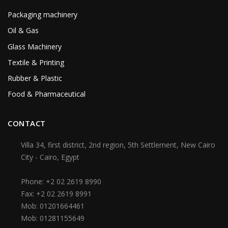
Packaging machinery
Oil & Gas
Glass Machinery
Textile & Printing
Rubber & Plastic
Food & Pharmaceutical
CONTACT
Villa 34, first district, 2nd region, 5th Settlement, New Cairo
City - Cairo, Egypt
Phone:
+2 02 2619 8990
Fax:
+2 02 2619 8991
Mob:
01201664461
Mob:
01281155649