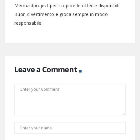
Mermaidproject per scoprire le offerte disponibili.
Buon divertimento e gioca sempre in modo
responsabile.
Leave a Comment