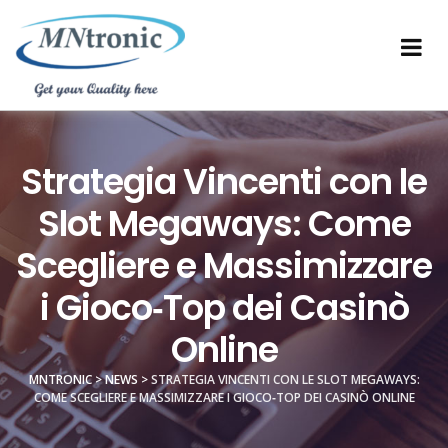
Strategia Vincenti con le
Slot Megaways: Come
Scegliere e Massimizzare
i Gioco‑Top dei Casinò
Online
MNTRONIC
>
NEWS
>
STRATEGIA VINCENTI CON LE SLOT MEGAWAYS:
COME SCEGLIERE E MASSIMIZZARE I GIOCO‑TOP DEI CASINÒ ONLINE