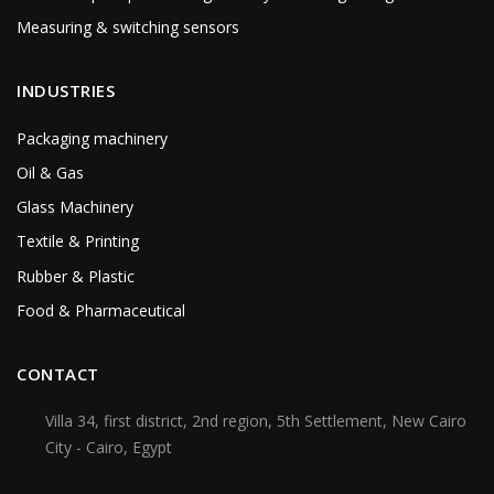
Measuring & switching sensors
INDUSTRIES
Packaging machinery
Oil & Gas
Glass Machinery
Textile & Printing
Rubber & Plastic
Food & Pharmaceutical
CONTACT
Villa 34, first district, 2nd region, 5th Settlement, New Cairo
City - Cairo, Egypt