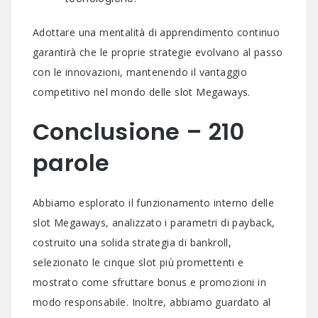
Adottare una mentalità di apprendimento continuo
garantirà che le proprie strategie evolvano al passo
con le innovazioni, mantenendo il vantaggio
competitivo nel mondo delle slot Megaways.
Conclusione – 210
parole
Abbiamo esplorato il funzionamento interno delle
slot Megaways, analizzato i parametri di payback,
costruito una solida strategia di bankroll,
selezionato le cinque slot più promettenti e
mostrato come sfruttare bonus e promozioni in
modo responsabile. Inoltre, abbiamo guardato al