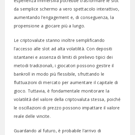
esperienza immersiva potrebbe trasformare le slot
da semplice schermo a vero spettacolo interattivo,
aumentando l’engagement e, di conseguenza, la
propensione a giocare più a lungo.
Le criptovalute stanno inoltre semplificando
l’accesso alle slot ad alta volatilità. Con depositi
istantanei e assenza di limiti di prelievo tipici dei
metodi tradizionali, i giocatori possono gestire il
bankroll in modo più flessibile, sfruttando le
fluttuazioni di mercato per aumentare il capitale di
gioco. Tuttavia, è fondamentale monitorare la
volatilità del valore della criptovaluta stessa, poiché
le oscillazioni di prezzo possono impattare il valore
reale delle vincite.
Guardando al futuro, è probabile l’arrivo di