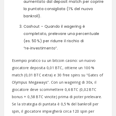
aumentato dal deposit match per coprire
la puntata consigliata (1 % del nuovo
bankroll).
Cashout – Quando il wagering è
completato, prelevare una percentuale
(es. 50 %) per ridurre il rischio di
“re‑investimento”.
Esempio pratico su un bitcoin casino: un nuovo
giocatore deposita 0,01 BTC, ottiene un 100 %
match (0,01 BTC extra) e 30 free spins su “Gates of
Olympus Megaways”. Con un wagering di 30x, il
giocatore deve scommettere 0,6 BTC (0,02 BTC
bonus + 0,58 BTC vincite) prima di poter prelevare.
Se la strategia di puntata è 0,5 % del bankroll per
spin, il giocatore impiegherà circa 120 spin per