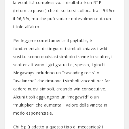
la volatilità complessiva. Il risultato è un RTP
(return to player) che di solito si colloca tra il 94 % e
il 96,5 %, ma che può variare notevolmente da un
titolo all’altro.
Per leggere correttamente il paytable, è
fondamentale distinguere i simboli chiave: i wild
sostituiscono qualsiasi simbolo tranne lo scatter, i
scatter attivano i giri gratuiti e, spesso, i giochi
Megaways includono un “cascading reels” o
“avalanche” che rimuove i simboli vincenti per far
cadere nuovi simboli, creando win consecutive.
Alcuni titoli aggiungono un “megawild” o un
“multiplier” che aumenta il valore della vincita in
modo esponenziale.
Chi è più adatto a questo tipo di meccanica? I