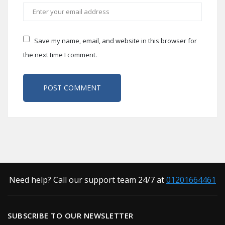
Save my name, email, and website in this browser for
the next time I comment.
Need help? Call our support team 24/7 at
01201664461
SUBSCRIBE TO OUR NEWSLETTER