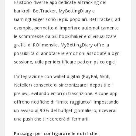
Esistono diverse app dedicate al tracking del
bankroll: BetTracker, MyBettingDiary e
GamingLedger sono le più popolari. BetTracker, ad
esempio, permette di importare automaticamente
le scommesse da più bookmaker e di visualizzare
grafici di ROI mensile. MyBettingDiary offre la
possibilità di annotare le emozioni associate a ogni
sessione, utile per identificare pattern psicologici.
L’integrazione con wallet digitali (PayPal, Skrill,
Neteller) consente di sincronizzare i depositi e i
prelievi, evitando errori di trascrizione. Alcune app
offrono notifiche di “limite raggiunto”: impostando
un avviso al 90 % del budget giornaliero, riceverai
una push che ti ricorderà di fermarti.
Passaggi per configurare le notifiche: