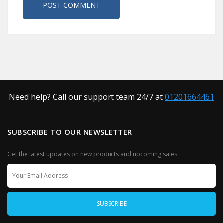
Need help? Call our support team 24/7 at
01201664461
SUBSCRIBE TO OUR NEWSLETTER
Get the latest updates on new products and upcoming sales