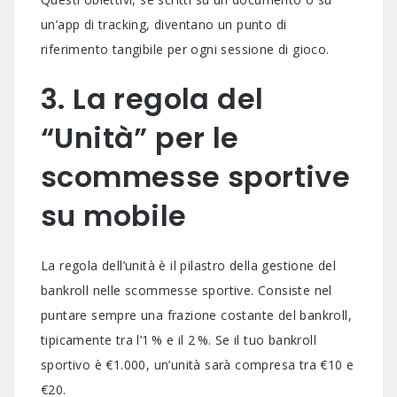
un’app di tracking, diventano un punto di
riferimento tangibile per ogni sessione di gioco.
3. La regola del
“Unità” per le
scommesse sportive
su mobile
La regola dell’unità è il pilastro della gestione del
bankroll nelle scommesse sportive. Consiste nel
puntare sempre una frazione costante del bankroll,
tipicamente tra l’1 % e il 2 %. Se il tuo bankroll
sportivo è €1.000, un’unità sarà compresa tra €10 e
€20.