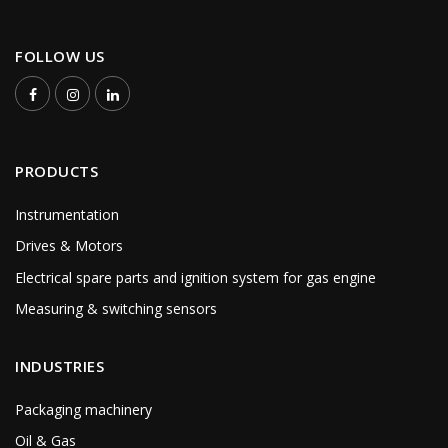
FOLLOW US
PRODUCTS
Instrumentation
Drives & Motors
Electrical spare parts and ignition system for gas engine
Measuring & switching sensors
INDUSTRIES
Packaging machinery
Oil & Gas