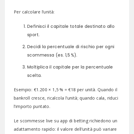
Per calcolare l’unità:
Definisci il capitale totale destinato allo
sport.
Decidi la percentuale di rischio per ogni
scommessa (es. 1,5 %).
Moltiplica il capitale per la percentuale
scelta.
Esempio: €1.200 × 1,5 % = €18 per unità. Quando il
bankroll cresce, ricalcola l’unità; quando cala, riduci
l’importo puntato.
Le scommesse live su app di betting richiedono un
adattamento rapido: il valore dell’unità può variare