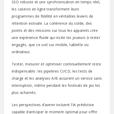
SSO robuste et une synchronisation en temps réel,
les casinos en ligne transforment leurs
programmes de fidélité en véritables leviers de
rétention estivale. La cohérence du solde, des
points et des missions sur tous les appareils crée
une expérience fluide qui incite les joueurs à rester
engagés, que ce soit sur mobile, tablette ou
ordinateur.
Tester, mesurer et optimiser continuellement reste
indispensable : les pipelines CI/CD, les tests de
charge et les analyses A/B assurent un service sans
interruption, même pendant les festivals de jeu les
plus acharnés.
Les perspectives d’avenir incluent l’IA prédictive
capable d’anticiper le moment optimal pour offrir