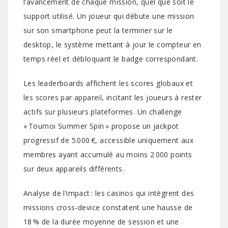
l’avancement de chaque mission, quel que soit le
support utilisé. Un joueur qui débute une mission
sur son smartphone peut la terminer sur le
desktop, le système mettant à jour le compteur en
temps réel et débloquant le badge correspondant.
Les leaderboards affichent les scores globaux et
les scores par appareil, incitant les joueurs à rester
actifs sur plusieurs plateformes. Un challenge
« Tournoi Summer Spin » propose un jackpot
progressif de 5 000 €, accessible uniquement aux
membres ayant accumulé au moins 2 000 points
sur deux appareils différents.
Analyse de l’impact : les casinos qui intègrent des
missions cross‑device constatent une hausse de
18 % de la durée moyenne de session et une