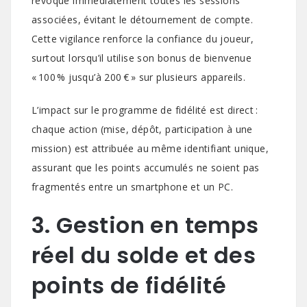
révoque immédiatement toutes les sessions
associées, évitant le détournement de compte.
Cette vigilance renforce la confiance du joueur,
surtout lorsqu’il utilise son bonus de bienvenue
« 100 % jusqu’à 200 € » sur plusieurs appareils.
L’impact sur le programme de fidélité est direct :
chaque action (mise, dépôt, participation à une
mission) est attribuée au même identifiant unique,
assurant que les points accumulés ne soient pas
fragmentés entre un smartphone et un PC.
3. Gestion en temps
réel du solde et des
points de fidélité