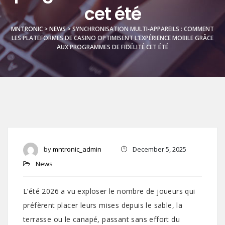
cet été
MNTRONIC
>
NEWS
>
SYNCHRONISATION MULTI‑APPAREILS : COMMENT
LES PLATEFORMES DE CASINO OPTIMISENT L’EXPÉRIENCE MOBILE GRÂCE
AUX PROGRAMMES DE FIDÉLITÉ CET ÉTÉ
by
mntronic_admin
December 5, 2025
News
L’été 2026 a vu exploser le nombre de joueurs qui
préfèrent placer leurs mises depuis le sable, la
terrasse ou le canapé, passant sans effort du