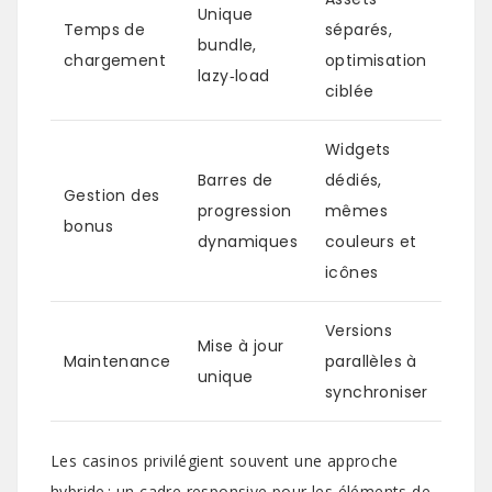
Unique
Temps de
séparés,
bundle,
chargement
optimisation
lazy‑load
ciblée
Widgets
Barres de
dédiés,
Gestion des
progression
mêmes
bonus
dynamiques
couleurs et
icônes
Versions
Mise à jour
Maintenance
parallèles à
unique
synchroniser
Les casinos privilégient souvent une approche
hybride : un cadre responsive pour les éléments de