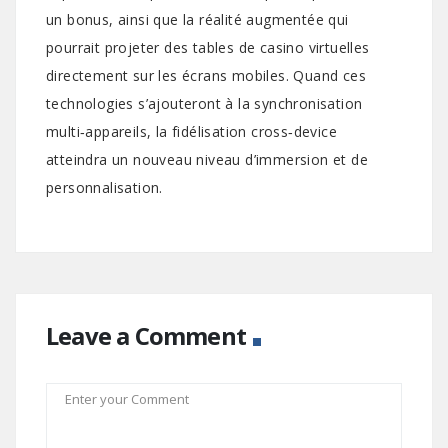
un bonus, ainsi que la réalité augmentée qui
pourrait projeter des tables de casino virtuelles
directement sur les écrans mobiles. Quand ces
technologies s’ajouteront à la synchronisation
multi‑appareils, la fidélisation cross‑device
atteindra un nouveau niveau d’immersion et de
personnalisation.
Leave a Comment