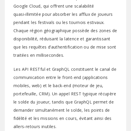
Google Cloud, qui offrent une scalabilité
quasi‑illimitée pour absorber les afflux de joueurs
pendant les festivals ou les tournois estivaux.
Chaque région géographique possède des zones de
disponibilité, réduisant la latence et garantissant
que les requêtes d’authentification ou de mise sont
traitées en millisecondes.
Les API RESTful et GraphQL constituent le canal de
communication entre le front‑end (applications
mobiles, web) et le back‑end (moteur de jeu,
portefeuille, CRM). Un appel REST typique récupère
le solde du joueur, tandis que GraphQL permet de
demander simultanément le solde, les points de
fidélité et les missions en cours, évitant ainsi des
allers‑retours inutiles.