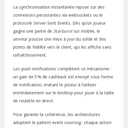
La synchronisation instantanée repose sur des
connexions persistantes via websockets ou le
protocole Server‑Sent Events. Dès qu’un joueur
gagne une partie de
Starburst
sur mobile, le
serveur pousse une mise à jour du solde et des
points de fidélité vers le client, qui les affiche sans
rafraîchissement.
Les push notifications complètent ce mécanisme :
un gain de 5 % de cashback est envoyé sous forme
de notification, invitant le joueur à l’utiliser
immédiatement sur le desktop pour jouer à la table
de roulette en direct.
Pour garantir la cohérence, les architectures
adoptent le pattern event sourcing : chaque action