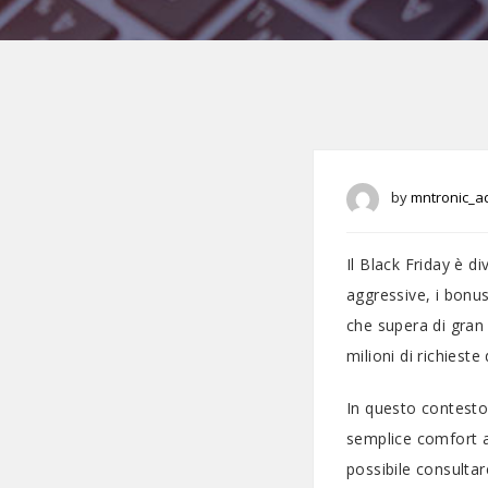
by
mntronic_a
Il Black Friday è d
aggressive, i bonus
che supera di gran
milioni di richiest
In questo contesto,
semplice comfort a 
possibile consultar