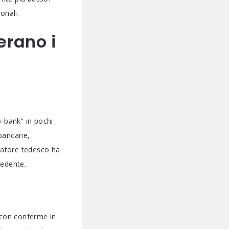
onali.
erano i
o‑bank” in pochi
bancarie,
eratore tedesco ha
cedente.
 con conferme in