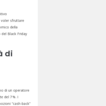
itivo
voler sfruttare
omico della
lo del Black Friday
à di
no di un operatore
e del 7 %. I
mozioni “cash‑back”