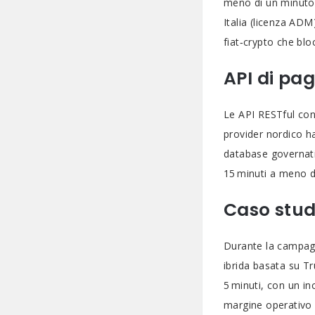
meno di un minuto s
Italia (licenza ADM
fiat‑crypto che blo
API di pa
Le API RESTful con
provider nordico ha
database governati
15 minuti a meno d
Caso studi
Durante la campagn
ibrida basata su T
5 minuti, con un in
margine operativo 