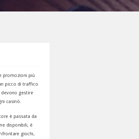
Le promozioni più
n picco di traffico
o devono gestire
gni casinò.
atore è passata da
e disponibili, è
onfrontare giochi,