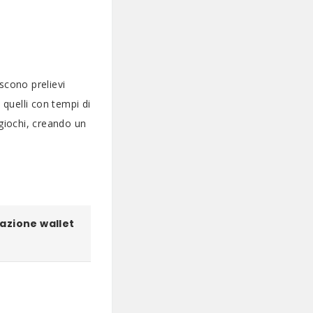
iscono prelievi
 quelli con tempi di
 giochi, creando un
azione wallet
i