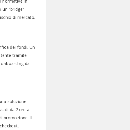
ni normative in
o un “bridge”
rischio di mercato.
fica dei fondi. Un
’utente tramite
i onboarding da
una soluzione
sati da 2 ore a
di promozione. Il
 checkout.