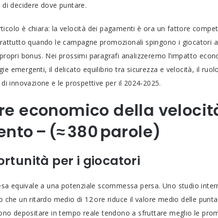
di decidere dove puntare.
rticolo è chiara: la velocità dei pagamenti è ora un fattore compet
attutto quando le campagne promozionali spingono i giocatori a 
ropri bonus. Nei prossimi paragrafi analizzeremo l’impatto econ
gie emergenti, il delicato equilibrio tra sicurezza e velocità, il ruo
di innovazione e le prospettive per il 2024‑2025.
lore economico della velocit
to – (≈ 380 parole)
rtunità per i giocatori
esa equivale a una potenziale scommessa persa. Uno studio inter
che un ritardo medio di 12 ore riduce il valore medio delle puntat
ono depositare in tempo reale tendono a sfruttare meglio le pro