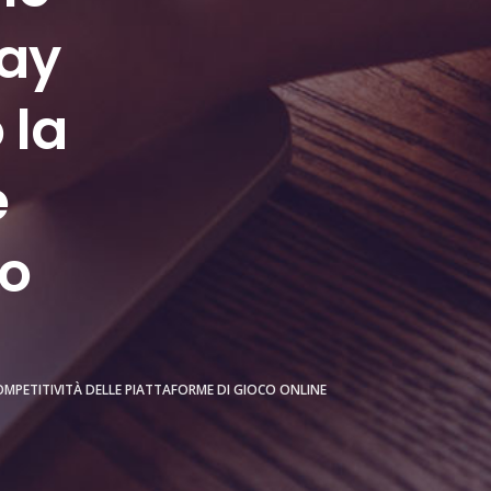
day
 la
e
co
OMPETITIVITÀ DELLE PIATTAFORME DI GIOCO ONLINE