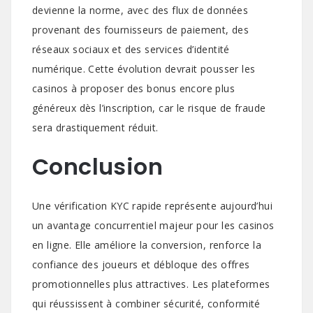
devienne la norme, avec des flux de données
provenant des fournisseurs de paiement, des
réseaux sociaux et des services d’identité
numérique. Cette évolution devrait pousser les
casinos à proposer des bonus encore plus
généreux dès l’inscription, car le risque de fraude
sera drastiquement réduit.
Conclusion
Une vérification KYC rapide représente aujourd’hui
un avantage concurrentiel majeur pour les casinos
en ligne. Elle améliore la conversion, renforce la
confiance des joueurs et débloque des offres
promotionnelles plus attractives. Les plateformes
qui réussissent à combiner sécurité, conformité