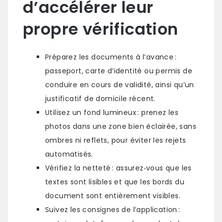
d’accélérer leur
propre vérification
Préparez les documents à l’avance :
passeport, carte d’identité ou permis de
conduire en cours de validité, ainsi qu’un
justificatif de domicile récent.
Utilisez un fond lumineux : prenez les
photos dans une zone bien éclairée, sans
ombres ni reflets, pour éviter les rejets
automatisés.
Vérifiez la netteté : assurez‑vous que les
textes sont lisibles et que les bords du
document sont entièrement visibles.
Suivez les consignes de l’application :