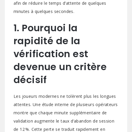
afin de réduire le temps d’attente de quelques
minutes à quelques secondes.
1. Pourquoi la
rapidité de la
vérification est
devenue un critère
décisif
Les joueurs modernes ne tolèrent plus les longues
attentes. Une étude interne de plusieurs opérateurs
montre que chaque minute supplémentaire de
validation augmente le taux d’abandon de session
de 12 %. Cette perte se traduit rapidement en