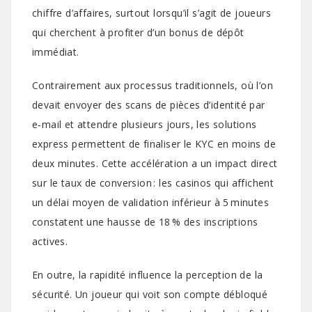
chiffre d’affaires, surtout lorsqu’il s’agit de joueurs
qui cherchent à profiter d’un bonus de dépôt
immédiat.
Contrairement aux processus traditionnels, où l’on
devait envoyer des scans de pièces d’identité par
e‑mail et attendre plusieurs jours, les solutions
express permettent de finaliser le KYC en moins de
deux minutes. Cette accélération a un impact direct
sur le taux de conversion : les casinos qui affichent
un délai moyen de validation inférieur à 5 minutes
constatent une hausse de 18 % des inscriptions
actives.
En outre, la rapidité influence la perception de la
sécurité. Un joueur qui voit son compte débloqué