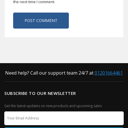
the next time I comment.
Need help? Call our support team 24/7 at
01201664461
SUBSCRIBE TO OUR NEWSLETTER
Get the latest updates on new products and upcoming sales