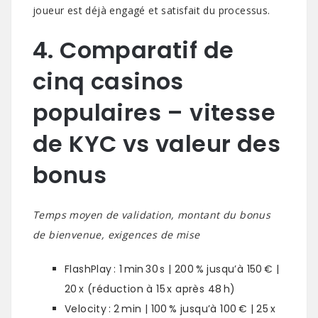
joueur est déjà engagé et satisfait du processus.
4. Comparatif de
cinq casinos
populaires – vitesse
de KYC vs valeur des
bonus
Temps moyen de validation, montant du bonus
de bienvenue, exigences de mise
FlashPlay : 1 min 30 s | 200 % jusqu’à 150 € |
20 x (réduction à 15 x après 48 h)
Velocity : 2 min | 100 % jusqu’à 100 € | 25 x