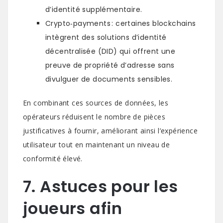
d’identité supplémentaire.
Crypto‑payments : certaines blockchains
intègrent des solutions d’identité
décentralisée (DID) qui offrent une
preuve de propriété d’adresse sans
divulguer de documents sensibles.
En combinant ces sources de données, les
opérateurs réduisent le nombre de pièces
justificatives à fournir, améliorant ainsi l’expérience
utilisateur tout en maintenant un niveau de
conformité élevé.
7. Astuces pour les
joueurs afin