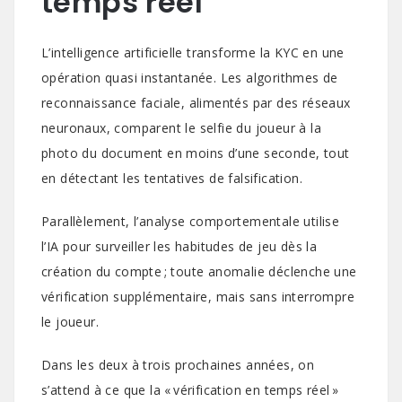
temps réel
L’intelligence artificielle transforme la KYC en une
opération quasi instantanée. Les algorithmes de
reconnaissance faciale, alimentés par des réseaux
neuronaux, comparent le selfie du joueur à la
photo du document en moins d’une seconde, tout
en détectant les tentatives de falsification.
Parallèlement, l’analyse comportementale utilise
l’IA pour surveiller les habitudes de jeu dès la
création du compte ; toute anomalie déclenche une
vérification supplémentaire, mais sans interrompre
le joueur.
Dans les deux à trois prochaines années, on
s’attend à ce que la « vérification en temps réel »