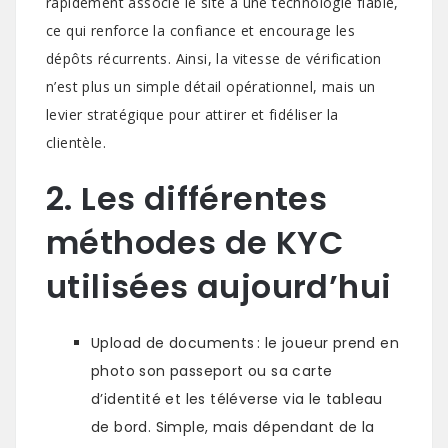
rapidement associe le site à une technologie fiable,
ce qui renforce la confiance et encourage les
dépôts récurrents. Ainsi, la vitesse de vérification
n’est plus un simple détail opérationnel, mais un
levier stratégique pour attirer et fidéliser la
clientèle.
2. Les différentes
méthodes de KYC
utilisées aujourd’hui
Upload de documents : le joueur prend en
photo son passeport ou sa carte
d’identité et les téléverse via le tableau
de bord. Simple, mais dépendant de la