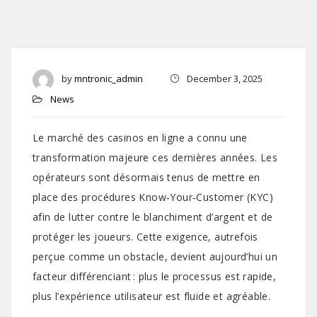
by
mntronic_admin
December 3, 2025
News
Le marché des casinos en ligne a connu une
transformation majeure ces dernières années. Les
opérateurs sont désormais tenus de mettre en
place des procédures Know‑Your‑Customer (KYC)
afin de lutter contre le blanchiment d’argent et de
protéger les joueurs. Cette exigence, autrefois
perçue comme un obstacle, devient aujourd’hui un
facteur différenciant : plus le processus est rapide,
plus l’expérience utilisateur est fluide et agréable.