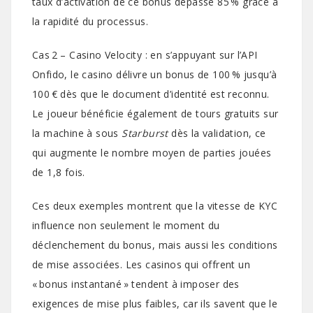
taux d’activation de ce bonus dépasse 85 % grâce à
la rapidité du processus.
Cas 2 – Casino Velocity : en s’appuyant sur l’API
Onfido, le casino délivre un bonus de 100 % jusqu’à
100 € dès que le document d’identité est reconnu.
Le joueur bénéficie également de tours gratuits sur
la machine à sous
Starburst
dès la validation, ce
qui augmente le nombre moyen de parties jouées
de 1,8 fois.
Ces deux exemples montrent que la vitesse de KYC
influence non seulement le moment du
déclenchement du bonus, mais aussi les conditions
de mise associées. Les casinos qui offrent un
« bonus instantané » tendent à imposer des
exigences de mise plus faibles, car ils savent que le