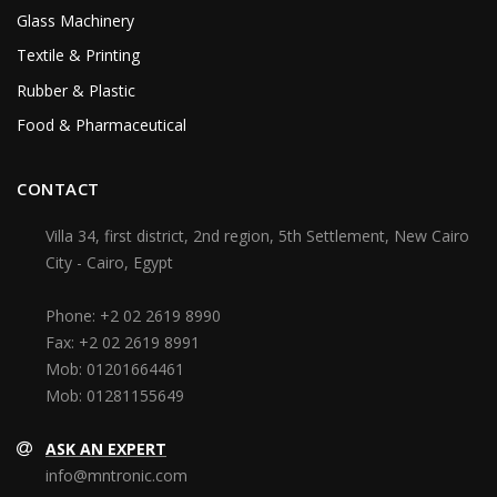
Glass Machinery
Textile & Printing
Rubber & Plastic
Food & Pharmaceutical
CONTACT
Villa 34, first district, 2nd region, 5th Settlement, New Cairo
City - Cairo, Egypt
Phone:
+2 02 2619 8990
Fax:
+2 02 2619 8991
Mob:
01201664461
Mob:
01281155649
ASK AN EXPERT
info@mntronic.com