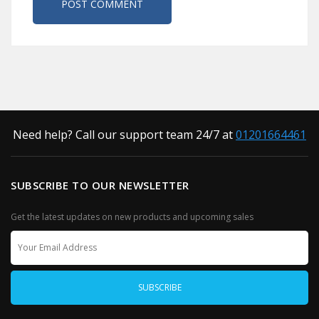
Need help? Call our support team 24/7 at
01201664461
SUBSCRIBE TO OUR NEWSLETTER
Get the latest updates on new products and upcoming sales