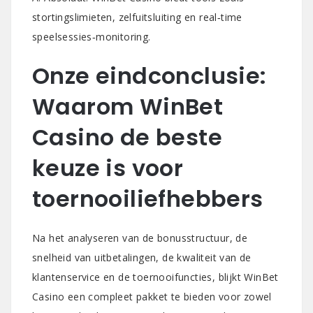
stortingslimieten, zelfuitsluiting en real‑time
speelsessies‑monitoring.
Onze eindconclusie:
Waarom WinBet
Casino de beste
keuze is voor
toernooiliefhebbers
Na het analyseren van de bonusstructuur, de
snelheid van uitbetalingen, de kwaliteit van de
klantenservice en de toernooifuncties, blijkt WinBet
Casino een compleet pakket te bieden voor zowel