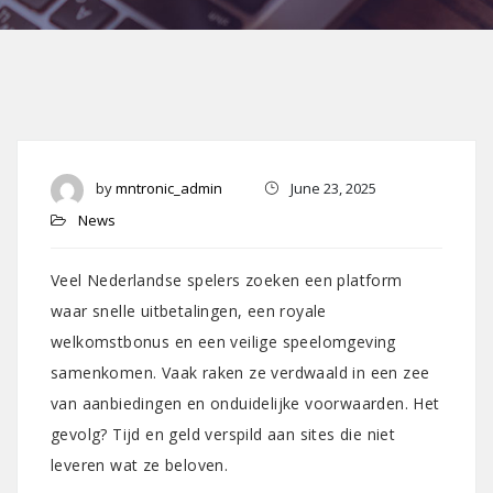
by
mntronic_admin
June 23, 2025
News
Veel Nederlandse spelers zoeken een platform
waar snelle uitbetalingen, een royale
welkomstbonus en een veilige speelomgeving
samenkomen. Vaak raken ze verdwaald in een zee
van aanbiedingen en onduidelijke voorwaarden. Het
gevolg? Tijd en geld verspild aan sites die niet
leveren wat ze beloven.