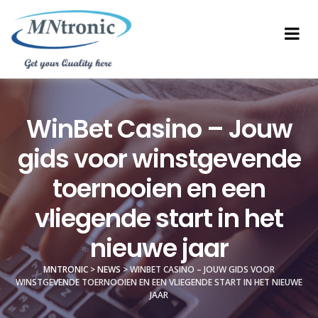
WinBet Casino – Jouw
gids voor winstgevende
toernooien en een
vliegende start in het
nieuwe jaar
MNTRONIC
>
NEWS
>
WINBET CASINO – JOUW GIDS VOOR
WINSTGEVENDE TOERNOOIEN EN EEN VLIEGENDE START IN HET NIEUWE
JAAR