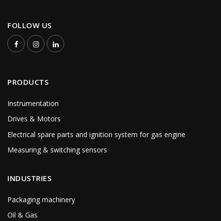
FOLLOW US
PRODUCTS
Instrumentation
Drives & Motors
Electrical spare parts and ignition system for gas engine
Measuring & switching sensors
INDUSTRIES
Packaging machinery
Oil & Gas