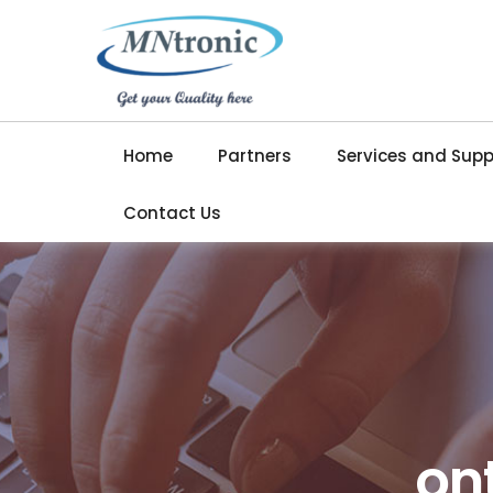
Home
Partners
Services and Supp
Contact Us
on