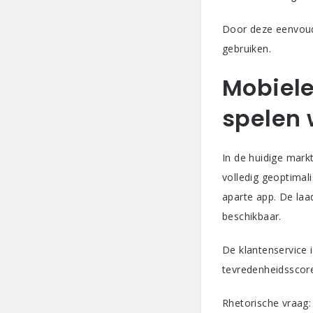
Door deze eenvoudi
gebruiken.
Mobiele
spelen 
In de huidige mark
volledig geoptimal
aparte app. De laad
beschikbaar.
De klantenservice i
tevredenheidsscore
Rhetorische vraag: