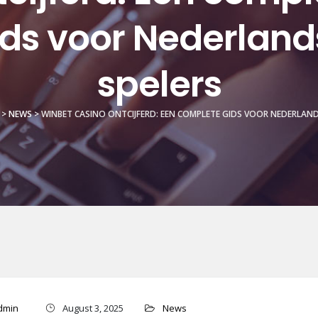
ids voor Nederland
spelers
>
NEWS
>
WINBET CASINO ONTCIJFERD: EEN COMPLETE GIDS VOOR NEDERLAND
dmin
August 3, 2025
News