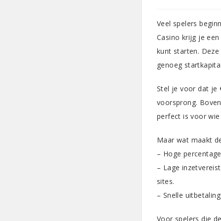
Veel spelers begin
Casino krijg je ee
kunt starten. Dez
genoeg startkapita
Stel je voor dat je
voorsprong. Bovend
perfect is voor wie
Maar wat maakt de
– Hoge percentages
– Lage inzetvereis
sites.
– Snelle uitbetali
Voor spelers die d