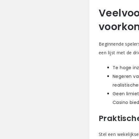
Veelvoo
voorko
Beginnende speler
een lijst met de dr
Te hoge inz
Negeren van
realistisch
Geen limiet
Casino bied
Praktische
Stel een wekelijkse