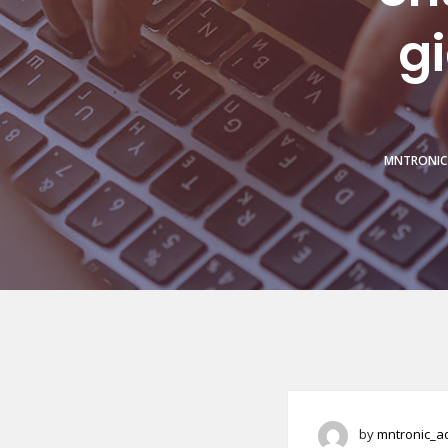
g
MNTRONIC
by
mntronic_a