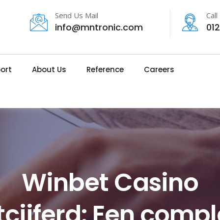
Send Us Mail
Call
info@mntronic.com
01
ort
About Us
Reference
Careers
Winbet Casino
tcijferd: Een compl