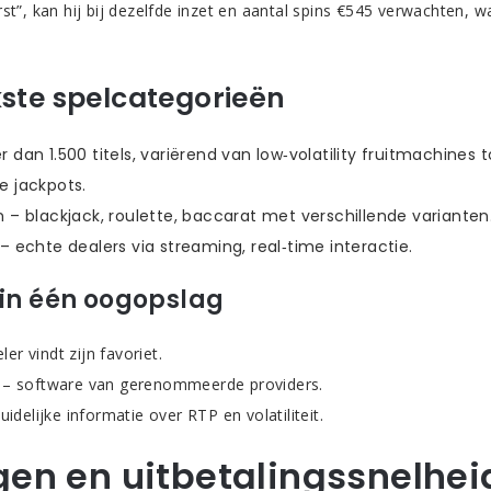
st”, kan hij bij dezelfde inzet en aantal spins €545 verwachten, w
kste spelcategorieën
 dan 1.500 titels, variërend van low‑volatility fruitmachines to
e jackpots.
n – blackjack, roulette, baccarat met verschillende varianten
 – echte dealers via streaming, real‑time interactie.
in één oogopslag
ler vindt zijn favoriet.
 – software van gerenommeerde providers.
uidelijke informatie over RTP en volatiliteit.
gen en uitbetalingssnelhei