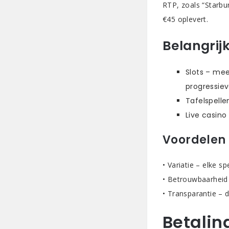
RTP, zoals “Starbur
€45 oplevert.
Belangrij
Slots – meer
progressiev
Tafelspelle
Live casino
Voordelen 
• Variatie – elke spe
• Betrouwbaarheid
• Transparantie – d
Betalin