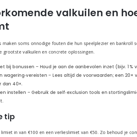
rkomende valkuilen en hoe
mt
s maken soms onnodige fouten die hun speelplezier en bankroll s
ie grootste valkuilen en concrete oplossingen.
et bij bonussen – Houd je aan de aanbevolen inzet (bijv. 1 % v
 wagering‑vereisten – Lees altijd de voorwaarden; een 20× ve
er dan 40×.
en instellen – Gebruik de self‑exclusion tools en stortingslim
t.
 tip
 limiet in van €100 en een verlieslimiet van €50. Zo behoud je con