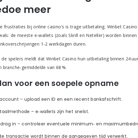
edoe meer
 frustraties bij online casino’s is trage uitbetaling. Winbet Casin
wals: de meeste e‑wallets (zoals Skrill en Neteller) worden binne
bankoverschrijvingen 1‑2 werkdagen duren.
an de spelers meldt dat Winbet Casino hun uitbetaling binnen 24 uu
n branche‑gemiddelde van 68 %.
lan voor een soepele opname
e account – upload een ID en een recent bankafschrift.
taalmethode – e‑wallets zijn het snelst.
edrag in – controleer eventuele minimum‑ en maximumbedr
de transactie wordt binnen de aangegeven tijd verwerkt.