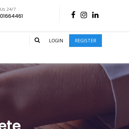
 Us 24/7
201664461
LOGIN
REGISTER
ete