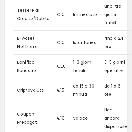
uno-tre
Tessere di
€10
Immediato
giorni
Credito/Debito
feriali
E-wallet
fino a 24
€10
Istantaneo
Elettronici
ore
Bonifico
1-3 giorni
3-5 giorni
€20
Bancario
feriali
operativi
da 15 a 30
da 1 a 6
Criptovalute
€15
minuti
ore
Non
Coupon
€10
Veloce
ancora
Prepagati
disponibile