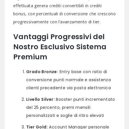
effettuata genera crediti convertibili in crediti
bonus, con percentuali di conversione che crescono
progressivamente con l’avanzamento di tier.
Vantaggi Progressivi del
Nostro Esclusivo Sistema
Premium
Grado Bronze:
Entry base con ratio di
conversione punti normale e assistenza
clienti precedente via posta elettronica
Livello Silver:
Booster punti incrementato
del 25 percento, premi mensili
personalizzati e soglie di ritiro elevati
Tier Gold:
Account Manager personale