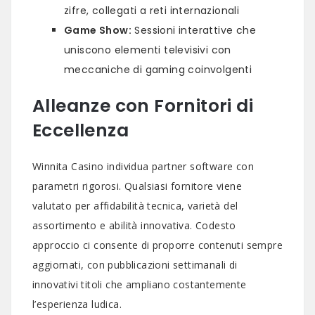
zifre, collegati a reti internazionali
Game Show:
Sessioni interattive che
uniscono elementi televisivi con
meccaniche di gaming coinvolgenti
Alleanze con Fornitori di
Eccellenza
Winnita Casino individua partner software con
parametri rigorosi. Qualsiasi fornitore viene
valutato per affidabilità tecnica, varietà del
assortimento e abilità innovativa. Codesto
approccio ci consente di proporre contenuti sempre
aggiornati, con pubblicazioni settimanali di
innovativi titoli che ampliano costantemente
l’esperienza ludica.