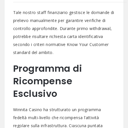
Tale nostro staff finanziario gestisce le domande di
prelievo manualmente per garantire verifiche di
controllo approfondite. Durante primo withdrawal,
potrebbe risultare richiesta carta identificativa
secondo i criteri normative Know Your Customer
standard del ambito.
Programma di
Ricompense
Esclusivo
Winnita Casino ha strutturato un programma
fedeltà multi-livello che ricompensa l’attività
regolare sulla infrastruttura. Ciascuna puntata