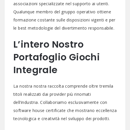
associazioni specializzate nel supporto ai utenti.
Qualunque membro del gruppo operativo ottiene
formazione costante sulle disposizioni vigenti e per
le best metodologie del divertimento responsabile.
L’intero Nostro
Portafoglio Giochi
Integrale
La nostra nostra raccolta comprende oltre tremila
titoli realizzati dai provider più rinomati
dell’industria. Collaboriamo esclusivamente con
software house certificate che mostrano eccellenza
tecnologica e creatività nel sviluppo dei prodotti.