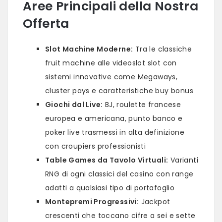
Aree Principali della Nostra
Offerta
Slot Machine Moderne:
Tra le classiche
fruit machine alle videoslot slot con
sistemi innovative come Megaways,
cluster pays e caratteristiche buy bonus
Giochi dal Live:
BJ, roulette francese
europea e americana, punto banco e
poker live trasmessi in alta definizione
con croupiers professionisti
Table Games da Tavolo Virtuali:
Varianti
RNG di ogni classici del casino con range
adatti a qualsiasi tipo di portafoglio
Montepremi Progressivi:
Jackpot
crescenti che toccano cifre a sei e sette