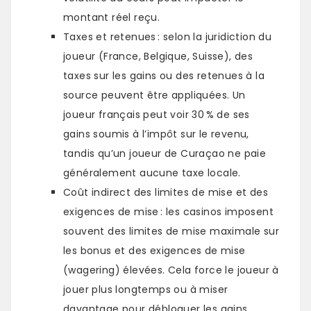
montant réel reçu.
Taxes et retenues : selon la juridiction du
joueur (France, Belgique, Suisse), des
taxes sur les gains ou des retenues à la
source peuvent être appliquées. Un
joueur français peut voir 30 % de ses
gains soumis à l’impôt sur le revenu,
tandis qu’un joueur de Curaçao ne paie
généralement aucune taxe locale.
Coût indirect des limites de mise et des
exigences de mise : les casinos imposent
souvent des limites de mise maximale sur
les bonus et des exigences de mise
(wagering) élevées. Cela force le joueur à
jouer plus longtemps ou à miser
davantage pour débloquer les gains,