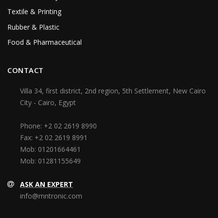
Textile & Printing
Rubber & Plastic
Food & Pharmaceutical
CONTACT
Villa 34, first district, 2nd region, 5th Settlement, New Cairo
City - Cairo, Egypt
Phone:
+2 02 2619 8990
Fax:
+2 02 2619 8991
Mob:
01201664461
Mob:
01281155649
ASK AN EXPERT
info@mntronic.com