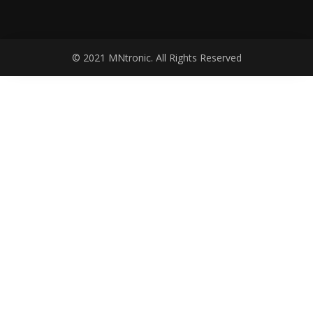
© 2021 MNtronic. All Rights Reserved