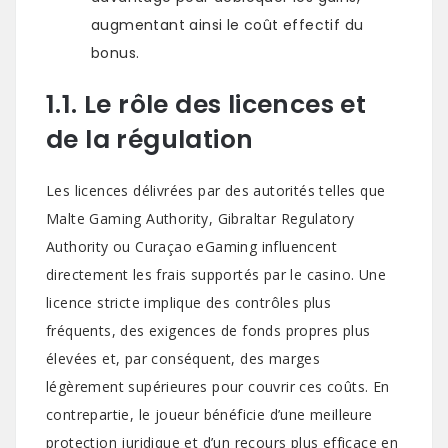
augmentant ainsi le coût effectif du
bonus.
1.1. Le rôle des licences et
de la régulation
Les licences délivrées par des autorités telles que
Malte Gaming Authority, Gibraltar Regulatory
Authority ou Curaçao eGaming influencent
directement les frais supportés par le casino. Une
licence stricte implique des contrôles plus
fréquents, des exigences de fonds propres plus
élevées et, par conséquent, des marges
légèrement supérieures pour couvrir ces coûts. En
contrepartie, le joueur bénéficie d’une meilleure
protection juridique et d’un recours plus efficace en