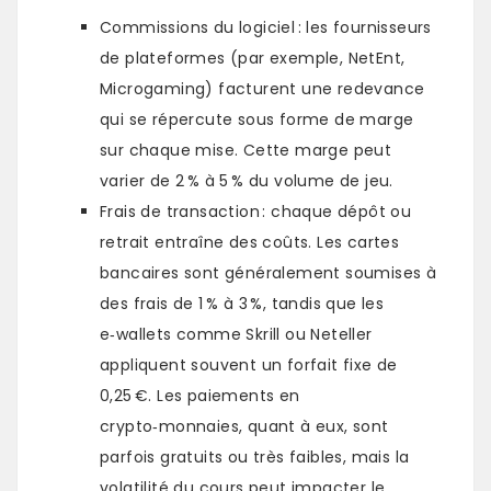
Commissions du logiciel : les fournisseurs
de plateformes (par exemple, NetEnt,
Microgaming) facturent une redevance
qui se répercute sous forme de marge
sur chaque mise. Cette marge peut
varier de 2 % à 5 % du volume de jeu.
Frais de transaction : chaque dépôt ou
retrait entraîne des coûts. Les cartes
bancaires sont généralement soumises à
des frais de 1 % à 3 %, tandis que les
e‑wallets comme Skrill ou Neteller
appliquent souvent un forfait fixe de
0,25 €. Les paiements en
crypto‑monnaies, quant à eux, sont
parfois gratuits ou très faibles, mais la
volatilité du cours peut impacter le