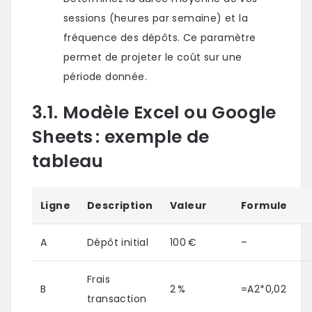
sessions (heures par semaine) et la
fréquence des dépôts. Ce paramètre
permet de projeter le coût sur une
période donnée.
3.1. Modèle Excel ou Google
Sheets : exemple de
tableau
Ligne
Description
Valeur
Formule
A
Dépôt initial
100 €
–
Frais
B
2 %
=A2*0,02
transaction