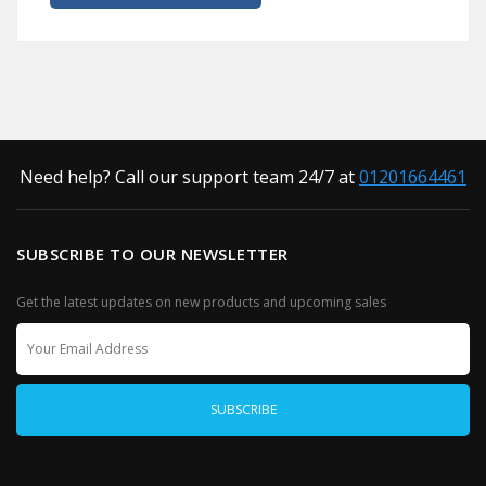
Need help? Call our support team 24/7 at
01201664461
SUBSCRIBE TO OUR NEWSLETTER
Get the latest updates on new products and upcoming sales