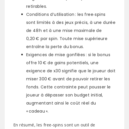
retirables.
Conditions d’utilisation : les free‑spins
sont limités à des jeux précis, à une durée
de 48 h et à une mise maximale de
0,20 € par spin. Toute mise supérieure
entraîne la perte du bonus.
Exigences de mise gonflées : si le bonus
offre 10 € de gains potentiels, une
exigence de x30 signifie que le joueur doit
miser 300 € avant de pouvoir retirer les
fonds. Cette contrainte peut pousser le
joueur à dépasser son budget initial,
augmentant ainsi le coût réel du
« cadeau ».
En résumé, les free‑spins sont un outil de