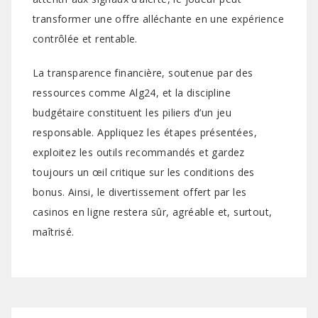
transformer une offre alléchante en une expérience
contrôlée et rentable.
La transparence financière, soutenue par des
ressources comme Alg24, et la discipline
budgétaire constituent les piliers d’un jeu
responsable. Appliquez les étapes présentées,
exploitez les outils recommandés et gardez
toujours un œil critique sur les conditions des
bonus. Ainsi, le divertissement offert par les
casinos en ligne restera sûr, agréable et, surtout,
maîtrisé.