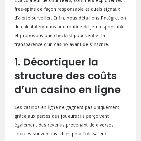
« calculateur de coût réel », comment exploiter les
free‑spins de façon responsable et quels signaux
d’alerte surveiller. Enfin, nous détaillons l’intégration
du calculateur dans une routine de jeu responsable
et proposons une checklist pour vérifier la
transparence d’un casino avant de s’inscrire.
1. Décortiquer la
structure des coûts
d’un casino en ligne
Les casinos en ligne ne gagnent pas uniquement
grâce aux pertes des joueurs ; ils perçoivent
également des revenus provenant de diverses
sources souvent invisibles pour l’utilisateur.