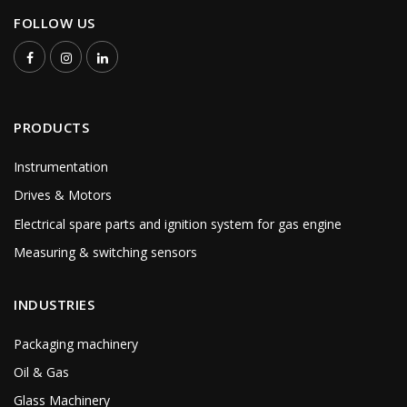
FOLLOW US
PRODUCTS
Instrumentation
Drives & Motors
Electrical spare parts and ignition system for gas engine
Measuring & switching sensors
INDUSTRIES
Packaging machinery
Oil & Gas
Glass Machinery