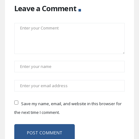
Leave a Comment
Save my name, email, and website in this browser for
the next time I comment.