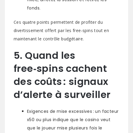
fonds.
Ces quatre points permettent de profiter du
divertissement offert par les free‑spins tout en
maintenant le contrôle budgétaire.
5. Quand les
free‑spins cachent
des coûts : signaux
d’alerte à surveiller
Exigences de mise excessives : un facteur
x50 ou plus indique que le casino veut
que le joueur mise plusieurs fois le