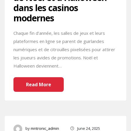
dans les casinos
modernes
Chaque fin d’année, les salles de jeux et leurs
plateformes en ligne se parent de guirlandes
numériques et de citrouilles pixelisées pour attirer
les joueurs avides de promotions. Noël et
Halloween deviennent…
Read More
by
mntronic_admin
June 24, 2025