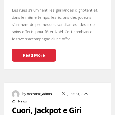
Les rues s’illuminent, les guirlandes clignotent et,
dans le même temps, les écrans des joueurs
s’animent de promesses scintillantes : des free
spins offerts pour fêter Noël. Cette ambiance
festive s’accompagne d’une offre…
Read More
by
mntronic_admin
June 23, 2025
News
Cuori, Jackpot e Giri