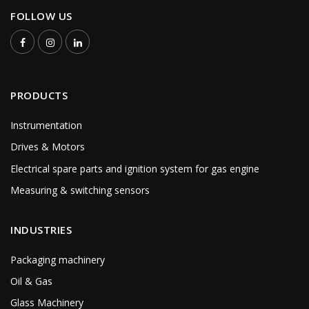
FOLLOW US
PRODUCTS
Instrumentation
Drives & Motors
Electrical spare parts and ignition system for gas engine
Measuring & switching sensors
INDUSTRIES
Packaging machinery
Oil & Gas
Glass Machinery