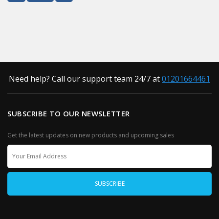
Need help? Call our support team 24/7 at
01201664461
SUBSCRIBE TO OUR NEWSLETTER
Get the latest updates on new products and upcoming sales