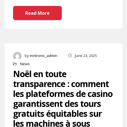
Read More
by
mntronic_admin
June 23, 2025
News
Noël en toute
transparence : comment
les plateformes de casino
garantissent des tours
gratuits équitables sur
les machines à sous