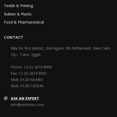
Textile & Printing
Rubber & Plastic
Food & Pharmaceutical
CONTACT
Villa 34, first district, 2nd region, 5th Settlement, New Cairo
City - Cairo, Egypt
Phone:
+2 02 2619 8990
Fax:
+2 02 2619 8991
Mob:
01201664461
Mob:
01281155649
ASK AN EXPERT
info@mntronic.com