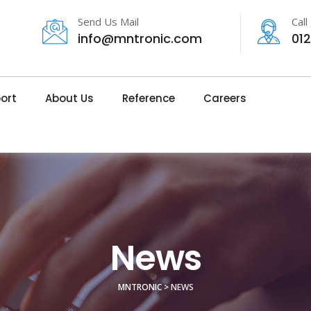
Send Us Mail
Call
info@mntronic.com
01
ort
About Us
Reference
Careers
News
MNTRONIC
>
NEWS