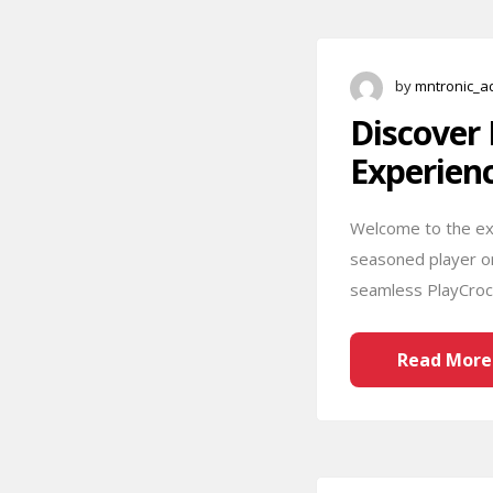
by
mntronic_a
Discover 
Experien
Welcome to the exci
seasoned player or
seamless PlayCroc
Read More