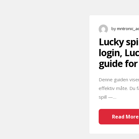
by
mntronic_a
Lucky spi
login, Lu
guide for
Denne guiden viser
effektiv måte. Du f
spill —…
Read More