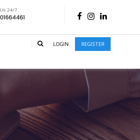
 Us 24/7
201664461
LOGIN
REGISTER