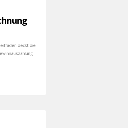
echnung
eitfaden deckt die
Gewinnauszahlung –