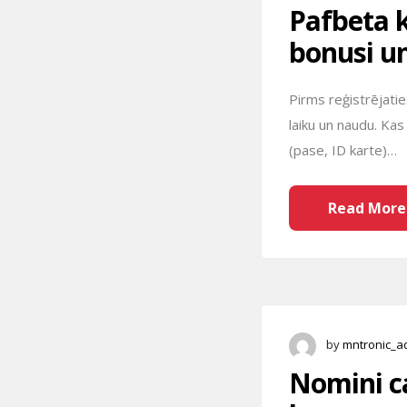
Pafbeta k
bonusi u
Pirms reģistrējaties
laiku un naudu. Ka
(pase, ID karte)…
Read More
by
mntronic_a
Nomini ca