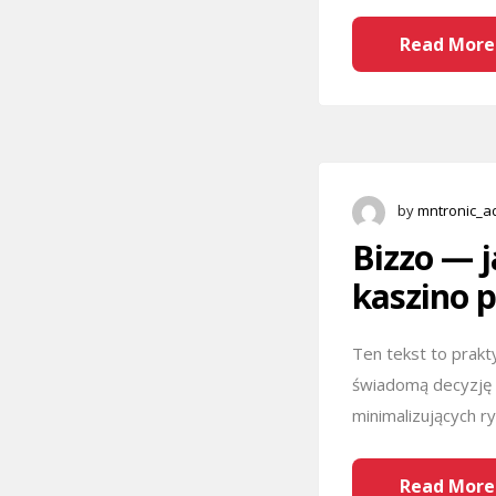
Read More
by
mntronic_a
Bizzo — j
kaszino 
Ten tekst to prakt
świadomą decyzję z
minimalizujących r
Read More