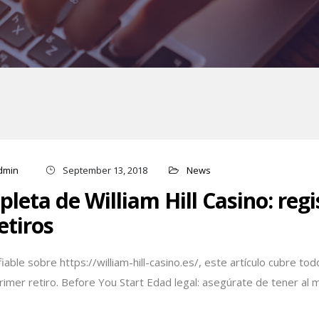
dmin
September 13, 2018
News
leta de William Hill Casino: regi
etiros
fiable sobre https://william-hill-casino.es/, este artículo cubre to
primer retiro. Before You Start Edad legal: asegúrate de tener al