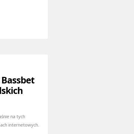
 Bassbet
lskich
śnie na tych
nach internetowych.