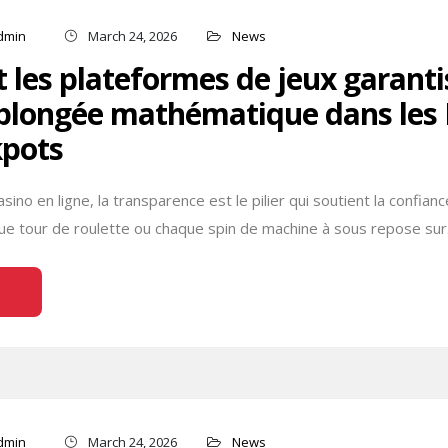
dmin
March 24, 2026
News
les plateformes de jeux garanti
: plongée mathématique dans les
kpots
asino en ligne, la transparence est le pilier qui soutient la confian
ue tour de roulette ou chaque spin de machine à sous repose su
dmin
March 24, 2026
News