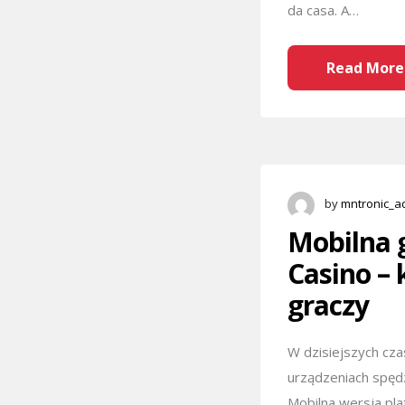
da casa. A…
Read More
by
mntronic_a
Mobilna g
Casino –
graczy
W dzisiejszych cza
urządzeniach spędz
Mobilna wersja pl