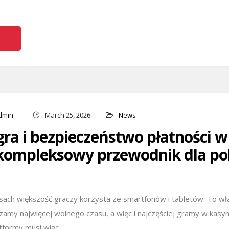
dmin
March 25, 2026
News
ra i bezpieczeństwo płatności w
 kompleksowy przewodnik dla po
sach większość graczy korzysta ze smartfonów i tabletów. To wła
amy najwięcej wolnego czasu, a więc i najczęściej gramy w kasy
atformy musi więc…