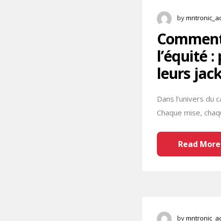
by
mntronic_a
Comment 
l’équité 
leurs jac
Dans l’univers du c
Chaque mise, chaq
Read More
by
mntronic_a