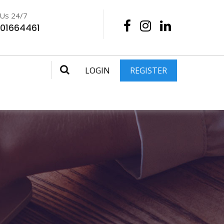
 Us 24/7
201664461
LOGIN
REGISTER