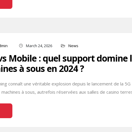
dmin
March 24, 2026
News
s Mobile : quel support domine 
nes à sous en 2024 ?
ing connaît une véritable explosion depuis le lancement de la 5G e
es machines à sous, autrefois réservées aux salles de casino terre