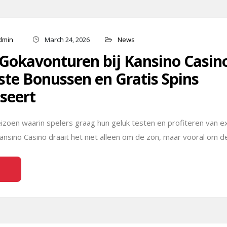
dmin
March 24, 2026
News
Gokavonturen bij Kansino Casino
te Bonussen en Gratis Spins
seert
izoen waarin spelers graag hun geluk testen en profiteren van 
Kansino Casino draait het niet alleen om de zon, maar vooral om d