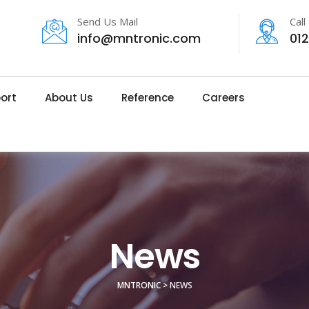
Send Us Mail
Call
info@mntronic.com
01
ort
About Us
Reference
Careers
News
MNTRONIC
>
NEWS