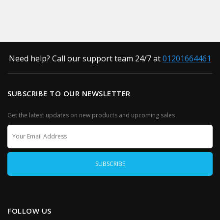
Need help? Call our support team 24/7 at
01201664461
SUBSCRIBE TO OUR NEWSLETTER
Get the latest updates on new products and upcoming sales
FOLLOW US