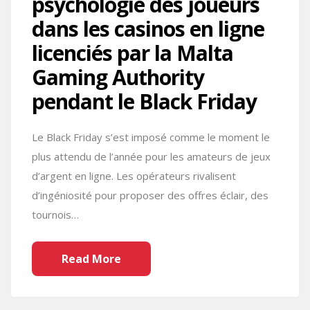
psychologie des joueurs
dans les casinos en ligne
licenciés par la Malta
Gaming Authority
pendant le Black Friday
Le Black Friday s’est imposé comme le moment le
plus attendu de l’année pour les amateurs de jeux
d’argent en ligne. Les opérateurs rivalisent
d’ingéniosité pour proposer des offres éclair, des
tournois…
Read More