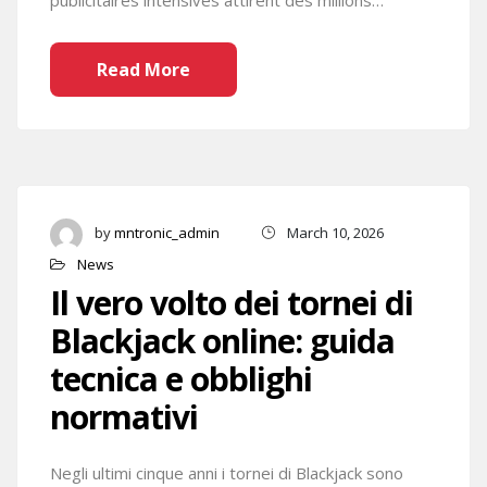
Read More
by
mntronic_admin
March 10, 2026
News
Il vero volto dei tornei di
Blackjack online: guida
tecnica e obblighi
normativi
Negli ultimi cinque anni i tornei di Blackjack sono