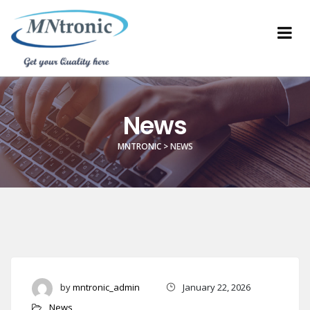
News
MNTRONIC
>
NEWS
by
mntronic_admin
January 22, 2026
News