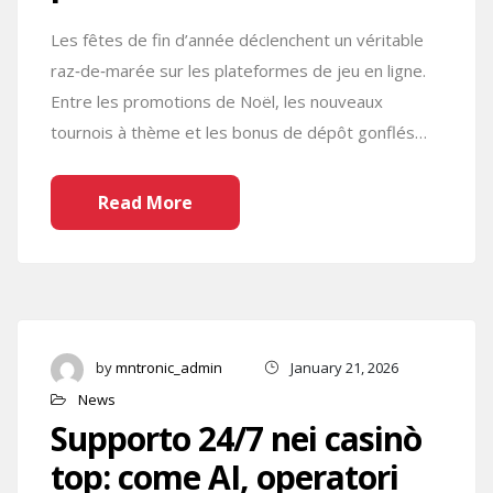
Les fêtes de fin d’année déclenchent un véritable
raz‑de‑marée sur les plateformes de jeu en ligne.
Entre les promotions de Noël, les nouveaux
tournois à thème et les bonus de dépôt gonflés…
Read More
by
mntronic_admin
January 21, 2026
News
Supporto 24/7 nei casinò
top: come AI, operatori