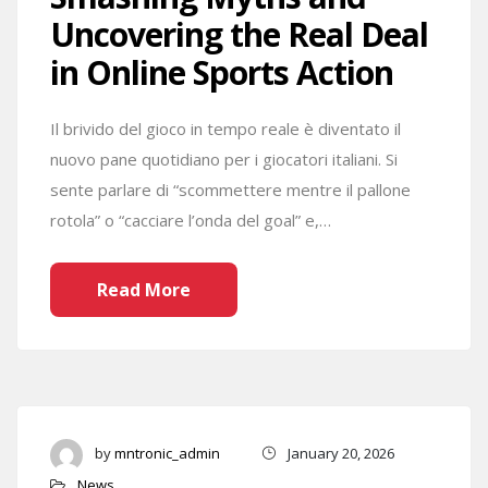
Uncovering the Real Deal
in Online Sports Action
Il brivido del gioco in tempo reale è diventato il
nuovo pane quotidiano per i giocatori italiani. Si
sente parlare di “scommettere mentre il pallone
rotola” o “cacciare l’onda del goal” e,…
Read More
by
mntronic_admin
January 20, 2026
News