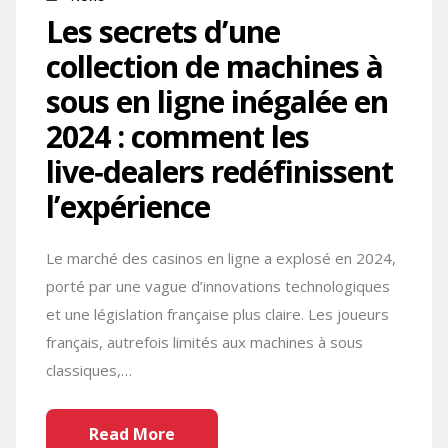
Les secrets d’une
collection de machines à
sous en ligne inégalée en
2024 : comment les
live‑dealers redéfinissent
l’expérience
Le marché des casinos en ligne a explosé en 2024,
porté par une vague d’innovations technologiques
et une législation française plus claire. Les joueurs
français, autrefois limités aux machines à sous
classiques,…
Read More