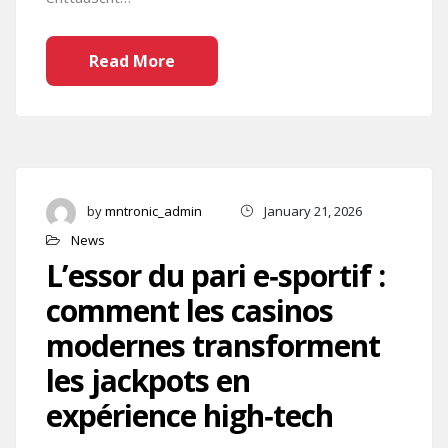
Read More
by
mntronic_admin
January 21, 2026
News
L’essor du pari e‑sportif :
comment les casinos
modernes transforment
les jackpots en
expérience high‑tech