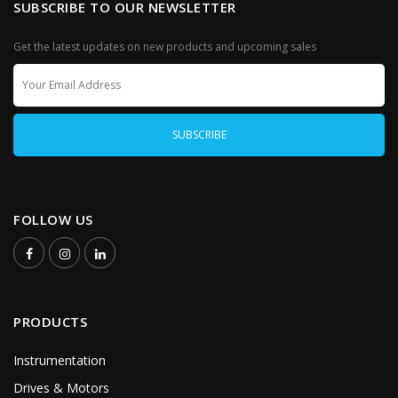
SUBSCRIBE TO OUR NEWSLETTER
Get the latest updates on new products and upcoming sales
FOLLOW US
PRODUCTS
Instrumentation
Drives & Motors