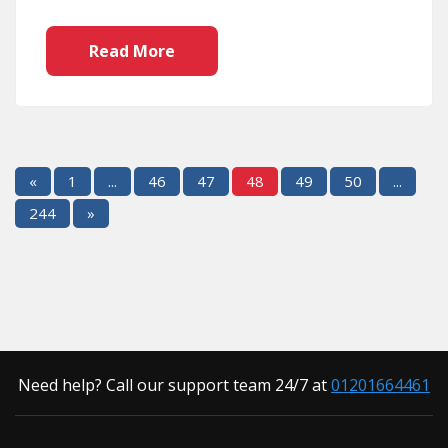
Read More
«
1
...
46
47
48
49
50
...
244
»
Need help? Call our support team 24/7 at
01201664461