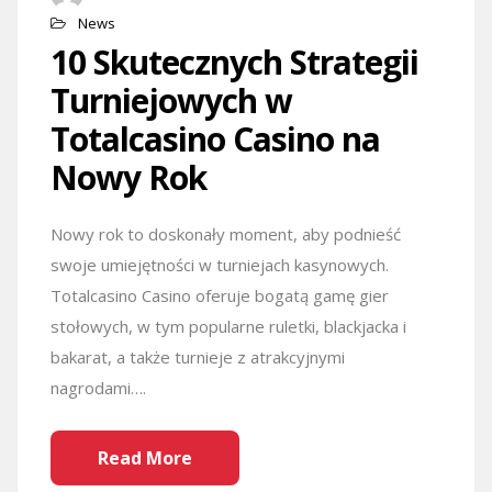
News
10 Skutecznych Strategii
Turniejowych w
Totalcasino Casino na
Nowy Rok
Nowy rok to doskonały moment, aby podnieść
swoje umiejętności w turniejach kasynowych.
Totalcasino Casino oferuje bogatą gamę gier
stołowych, w tym popularne ruletki, blackjacka i
bakarat, a także turnieje z atrakcyjnymi
nagrodami….
Read More