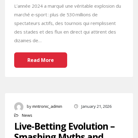
L’année 2024 a marqué une véritable explosion du
marché e‑sport : plus de 530 millions de
spectateurs actifs, des tournois qui remplissent
des stades et des flux en direct qui attirent des
dizaines de…
Read More
by
mntronic_admin
January 21, 2026
News
Live‑Betting Evolution –
Smashing Myths and