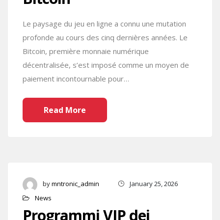
Le paysage du jeu en ligne a connu une mutation
profonde au cours des cinq dernières années. Le
Bitcoin, première monnaie numérique
décentralisée, s’est imposé comme un moyen de
paiement incontournable pour…
Read More
by
mntronic_admin
January 25, 2026
News
Programmi VIP dei