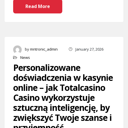
Read More
by
mntronic_admin
January 27, 2026
News
Personalizowane
doświadczenia w kasynie
online – jak Totalcasino
Casino wykorzystuje
sztuczną inteligencję, by
zwiększyć Twoje szanse i
przyjemność