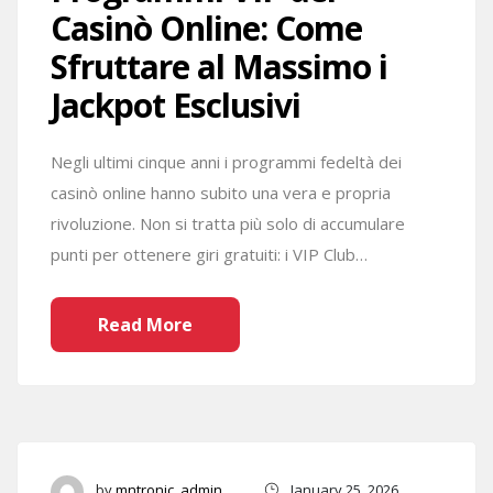
Casinò Online: Come
Sfruttare al Massimo i
Jackpot Esclusivi
Negli ultimi cinque anni i programmi fedeltà dei
casinò online hanno subito una vera e propria
rivoluzione. Non si tratta più solo di accumulare
punti per ottenere giri gratuiti: i VIP Club…
Read More
by
mntronic_admin
January 25, 2026