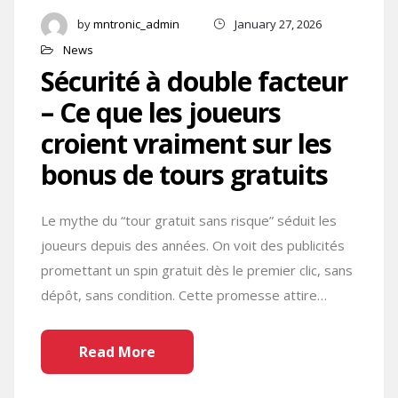
by
mntronic_admin
January 27, 2026
News
Sécurité à double facteur
– Ce que les joueurs
croient vraiment sur les
bonus de tours gratuits
Le mythe du “tour gratuit sans risque” séduit les
joueurs depuis des années. On voit des publicités
promettant un spin gratuit dès le premier clic, sans
dépôt, sans condition. Cette promesse attire…
Read More