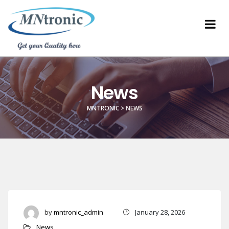
News
MNTRONIC
>
NEWS
by
mntronic_admin
January 28, 2026
News