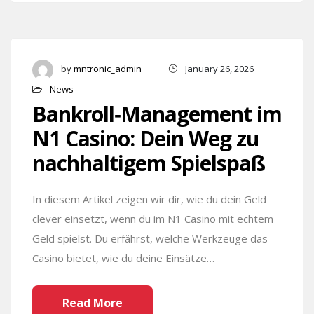
by
mntronic_admin
January 26, 2026
News
Bankroll‑Management im
N1 Casino: Dein Weg zu
nachhaltigem Spielspaß
In diesem Artikel zeigen wir dir, wie du dein Geld
clever einsetzt, wenn du im N1 Casino mit echtem
Geld spielst. Du erfährst, welche Werkzeuge das
Casino bietet, wie du deine Einsätze…
Read More