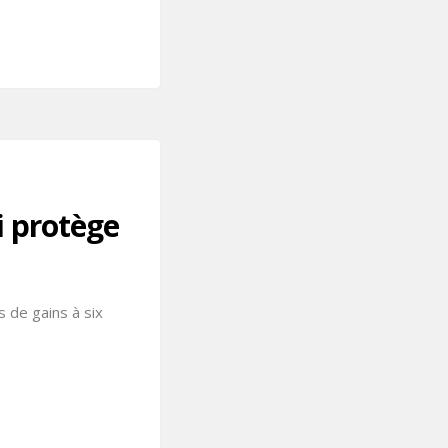
i protège
 de gains à six