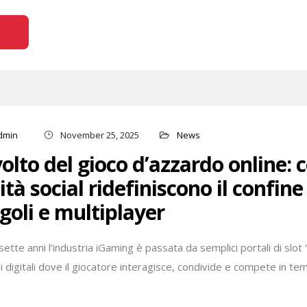
dmin
November 25, 2025
News
volto del gioco d’azzardo online: 
tà social ridefiniscono il confine
ngoli e multiplayer
sette anni l’industria iGaming è passata da semplici portali di slot
 digitali dove il giocatore interagisce, condivide e compete in te