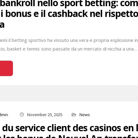
l bankroll nello sport betting: co
 i bonus e il cashback nel rispetto
a
anni il betting sportivo ha vissuto una vera e propria esplosione in I
o, basket e tennis sono passate da un mercato di nicchia a una…
dmin
November 25, 2025
News
 du service client des casinos en l