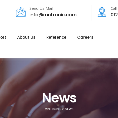
Send Us Mail
Call
info@mntronic.com
01
ort
About Us
Reference
Careers
News
MNTRONIC
>
NEWS