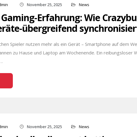
dmin
November 25, 2025
News
 Gaming‑Erfahrung: Wie Crazybu
räte‑übergreifend synchronisier
hen Spieler nutzen mehr als ein Gerät – Smartphone auf dem Weg
annen zu Hause und Laptop am Wochenende. Ein reibungsloser 
t…
dmin
November 25, 2025
News