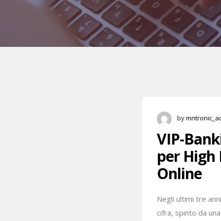
by
mntronic_a
VIP‑Banki
per High 
Online
Negli ultimi tre an
cifra, spinto da un