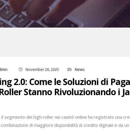
dmin
November 26, 2025
News
ng 2.0: Come le Soluzioni di Pa
Roller Stanno Rivoluzionando i J
ni il segmento dei high‑roller nei casinò online ha registrato una cr
a combinazione di maggiore disponibilità di credito digitale e da u