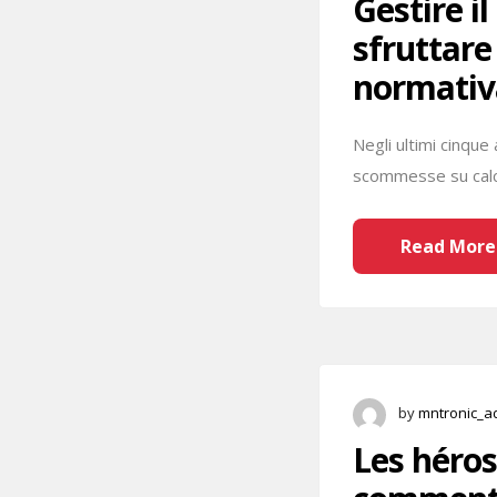
Gestire i
sfruttare
normativ
Negli ultimi cinque 
scommesse su calci
Read More
by
mntronic_a
Les héros