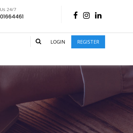
 Us 24/7
201664461
LOGIN
REGISTER